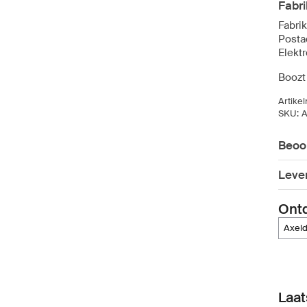
Fabri
Fabri
Posta
Elekt
Boozt
Artike
SKU:
A
Beoo
Leve
Ont
axel
Laat