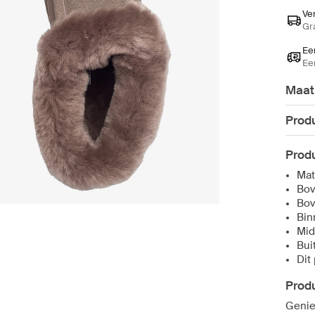
Ve
Gr
Ee
Ee
Maat
Produ
Produ
Mat
Bov
Bov
Bin
Mid
Bui
Dit
Produ
Genie