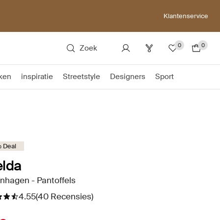
Klantenservice
0
0
Zoek
ken
inspiratie
Streetstyle
Designers
Sport
 Deal
elda
nhagen - Pantoffels
4.55
(40 Recensies)