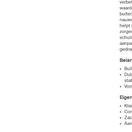
verbe
waardo
buite
nauws
helpt
zorge
schui
aanpa
gedra
Bela
Bui
Dub
stab
Vor
Eige
Kla
Com
Zac
Aan