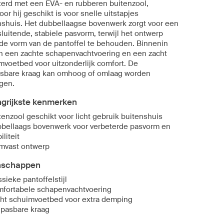
terd met een EVA- en rubberen buitenzool,
or hij geschikt is voor snelle uitstapjes
nshuis. Het dubbellaagse bovenwerk zorgt voor een
luitende, stabiele pasvorm, terwijl het ontwerp
 de vorm van de pantoffel te behouden. Binnenin
n een zachte schapenvachtvoering en een zacht
mvoetbed voor uitzonderlijk comfort. De
sbare kraag kan omhoog of omlaag worden
gen.
ngrijkste kenmerken
tenzool geschikt voor licht gebruik buitenshuis
bellaags bovenwerk voor verbeterde pasvorm en
iliteit
mvast ontwerp
nschappen
ssieke pantoffelstijl
fortabele schapenvachtvoering
ht schuimvoetbed voor extra demping
pasbare kraag