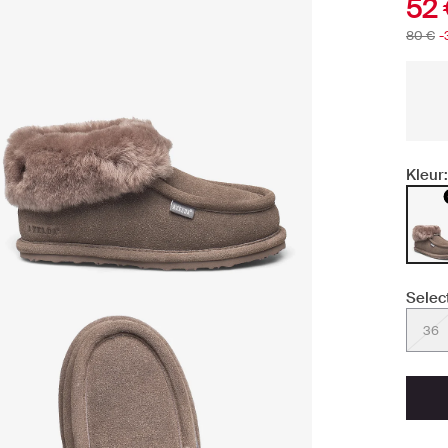
52
80 €
-
Kleur:
Selec
36