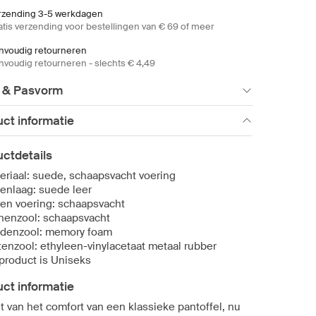
rzending 3-5 werkdagen
atis verzending voor bestellingen van € 69 of meer
nvoudig retourneren
nvoudig retourneren - slechts € 4,49
 & Pasvorm
ct informatie
ctdetails
eriaal: suede, schaapsvacht voering
enlaag: suede leer
en voering: schaapsvacht
nenzool: schaapsvacht
denzool: memory foam
tenzool: ethyleen-vinylacetaat metaal rubber
 product is Uniseks
ct informatie
t van het comfort van een klassieke pantoffel, nu