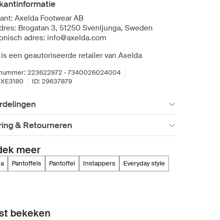
kantinformatie
kant: Axelda Footwear AB
dres: Brogatan 3, 51250 Svenljunga, Sweden
ronisch adres: info@axelda.com
 is een geautoriseerde retailer van Axelda
lnummer:
223622972 - 7340026024004
XE3180
ID:
29637879
rdelingen
ring & Retourneren
dek meer
da
pantoffels
pantoffel
instappers
everyday style
st bekeken