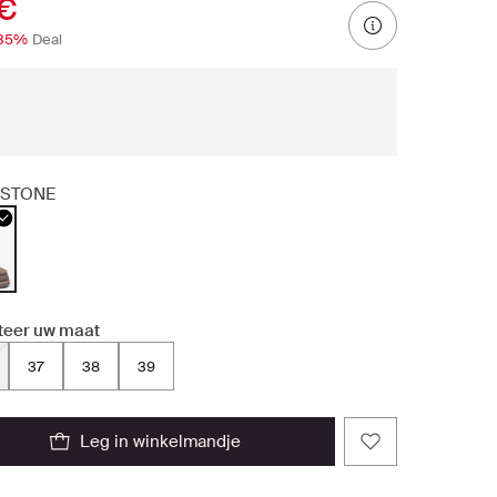
 €
35%
Deal
STONE
teer uw maat
37
38
39
leg in winkelmandje