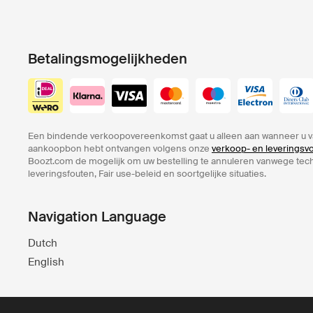
Betalingsmogelijkheden
Een bindende verkoopovereenkomst gaat u alleen aan wanneer u v
aankoopbon hebt ontvangen volgens onze
verkoop- en leverings
Boozt.com de mogelijk om uw bestelling te annuleren vanwege te
leveringsfouten, Fair use-beleid en soortgelijke situaties.
Navigation Language
Dutch
English