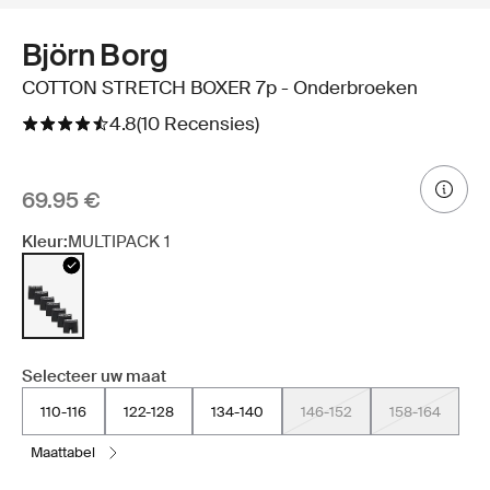
Björn Borg
COTTON STRETCH BOXER 7p - Onderbroeken
4.8
(10 Recensies)
69.95 €
Kleur:
MULTIPACK 1
Selecteer uw maat
110-116
122-128
134-140
146-152
158-164
maattabel