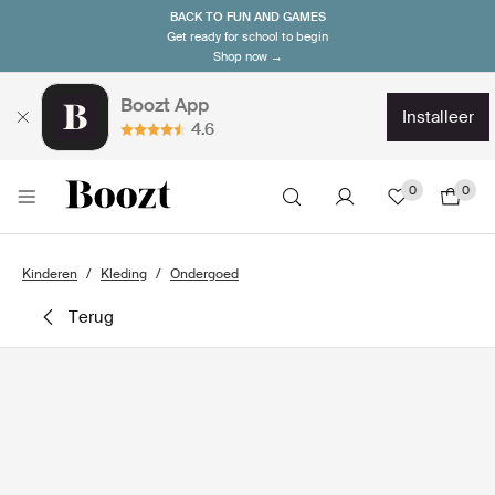
BACK TO FUN AND GAMES
Get ready for school to begin
Shop now →
Boozt App
installeer
4.6
0
0
Kinderen
Kleding
Ondergoed
terug