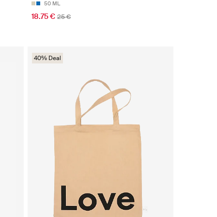
50 ML
18.75 €
25 €
40% Deal