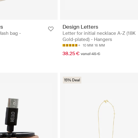
rs
Design Letters
Wash bag -
Letter for initial necklace A-Z (18K
Gold-plated) - Hangers
10 MM
16 MM
38.25 €
vanaf 45 €
15% Deal