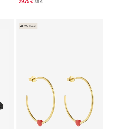
29.75 €
35 €
40% Deal