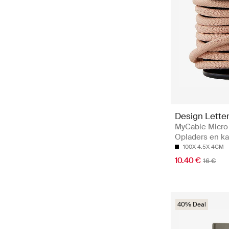
Design Lette
MyCable Micro
Opladers en ka
100X 4.5X 4CM
10.40 €
16 €
40% Deal