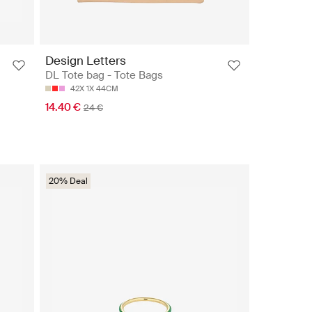
Design Letters
DL Tote bag - Tote Bags
42X 1X 44CM
14.40 €
24 €
20% Deal