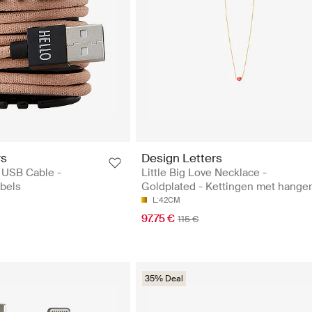
rs
Design Letters
 USB Cable -
Little Big Love Necklace -
bels
Goldplated - Kettingen met hange
L:42CM
97.75 €
115 €
35% Deal