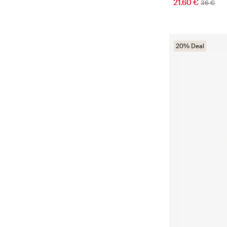
21.60 €
36 €
20% Deal