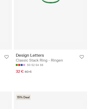
Design Letters
Classic Stack Ring - Ringen
r
50
52
54
56
32 €
40 €
15% Deal