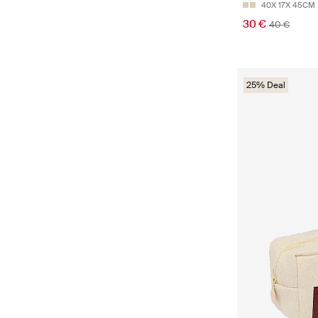
40X 17X 45CM
30 €
40 €
25% Deal