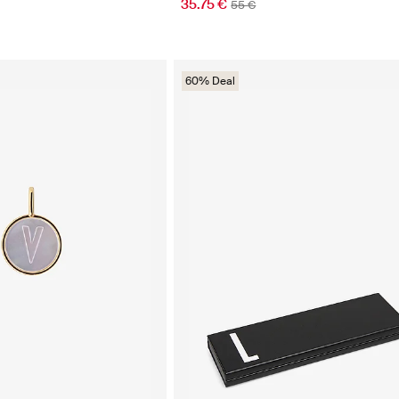
35.75 €
55 €
60% Deal