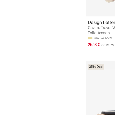
Design Lette
Cavita. Travel 
Toilettassen
21X 12X 10CM
25.13 €
33.50 €
35% Deal