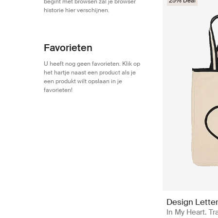
25% Deal
begint met browsen zal je browser
historie hier verschijnen.
Favorieten
U heeft nog geen favorieten. Klik op
het hartje naast een product als je
een produkt wilt opslaan in je
favorieten!
Design Lette
In My Heart. Tr