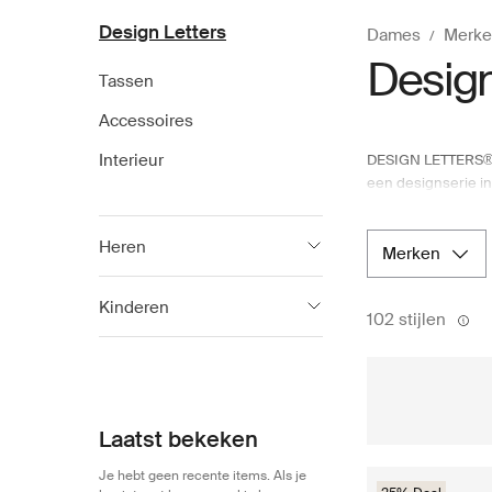
Design Letters
Dames
Merke
Design
Tassen
Accessoires
Interieur
DESIGN LETTERS®, e
een designserie i
biedt nu unieke li
ontwikkeld door h
Heren
een positieve inv
merken
servies en textiel
Design Letters
2
Kinderen
102 stijlen
Design Letters
117
Laatst bekeken
Je hebt geen recente items. Als je