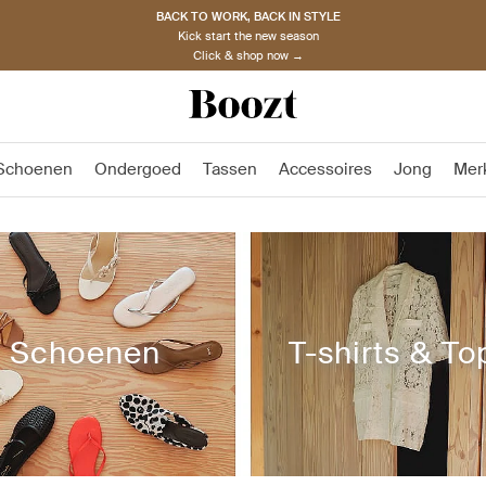
BACK TO WORK, BACK IN STYLE
Kick start the new season
Click & shop now →
Schoenen
Ondergoed
Tassen
Accessoires
Jong
Mer
Schoenen
T-shirts & To