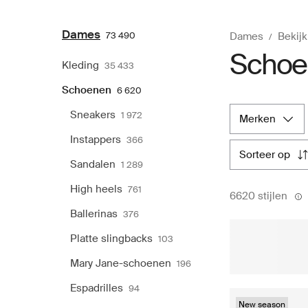
Dames
73 490
Dames
Bekijk
Schoe
Kleding
35 433
Schoenen
6 620
Sneakers
1 972
merken
Instappers
366
sorteer op
Sandalen
1 289
High heels
761
6620 stijlen
Ballerinas
376
Platte slingbacks
103
Mary Jane-schoenen
196
Espadrilles
94
New season