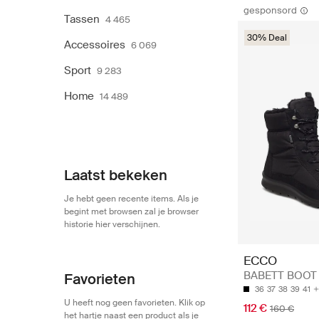
gesponsord
Tassen
4 465
30% Deal
Accessoires
6 069
Sport
9 283
Home
14 489
Laatst bekeken
Je hebt geen recente items. Als je
begint met browsen zal je browser
historie hier verschijnen.
ECCO
BABETT BOOT
Favorieten
36
37
38
39
41
U heeft nog geen favorieten. Klik op
112 €
160 €
het hartje naast een product als je