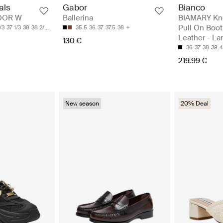
Bianco
als
Gabor
BIAMARY Kn
OOR W
Ballerina
Pull On Boo
/3
37 1/3
38
38 2/3
35.5
36
37
37.5
38
Leather - La
130 €
36
37
38
39
4
219.99 €
New season
20% Deal