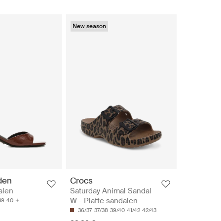
New season
den
Crocs
alen
Saturday Animal Sandal
W - Platte sandalen
39
40
36/37
37/38
39/40
41/42
42/43