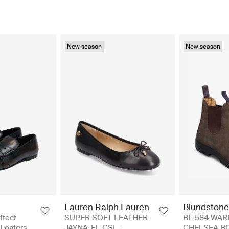
New season
New season
Lauren Ralph Lauren
Blundstone
ffect
SUPER SOFT LEATHER-
BL 584 WAR
Loafers
JAYNA-FL-CSL -
CHELSEA BO