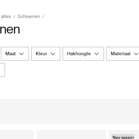
 alles
Schoenen
nen
maat
kleur
hakhoogte
materiaal
New season