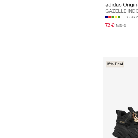
adidas Origin
GAZELLE IND
36
36 2
72 €
120 €
15% Deal