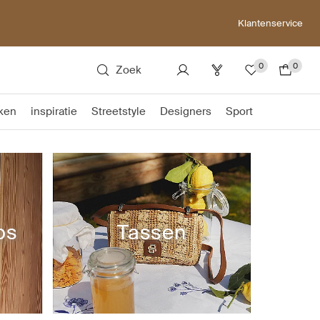
Klantenservice
0
0
Zoek
ken
inspiratie
Streetstyle
Designers
Sport
ps
Tassen