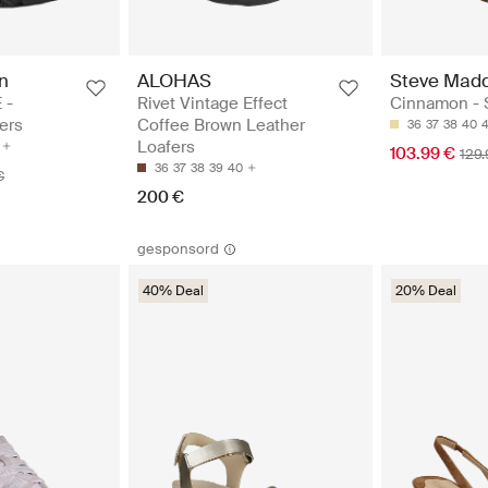
n
ALOHAS
Steve Mad
 -
Rivet Vintage Effect
Cinnamon - 
ers
Coffee Brown Leather
36
37
38
40
4
Loafers
103.99 €
129.
36
37
38
39
40
€
200 €
gesponsord
40% Deal
20% Deal