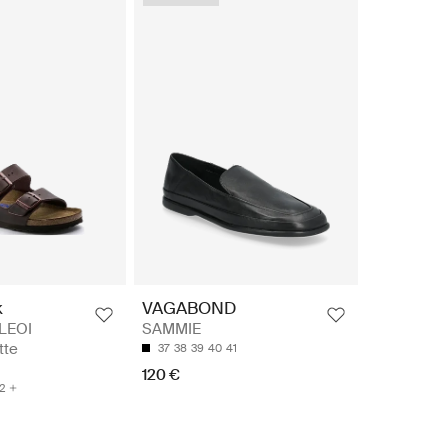
k
VAGABOND
 LEOI
SAMMIE
tte
37
38
39
40
41
120 €
2