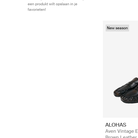
een produkt wilt opslaan in je
favorieten!
New season
ALOHAS
Aven Vintage E
Brown Leather 