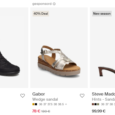
gesponsord
40% Deal
New season
Steve Mad
Gabor
Hints - Sand
Wedge sandal
36
37
38
36
37
37.5
38
38.5
99.99 €
78 €
130 €