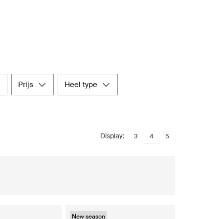
prijs
heel type
Display:
3
4
5
New season