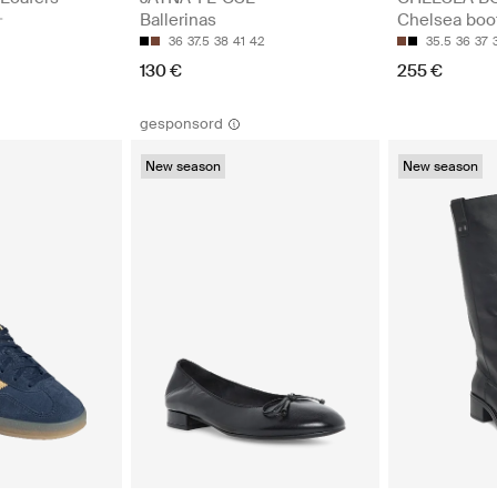
Ballerinas
Chelsea boo
36
37.5
38
41
42
35.5
36
37
130 €
255 €
gesponsord
New season
New season