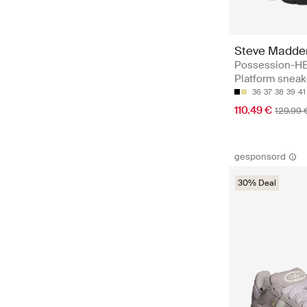
Steve Madde
Possession-HE
Platform sneak
36
37
38
39
41
110.49 €
129.99 
gesponsord
30% Deal