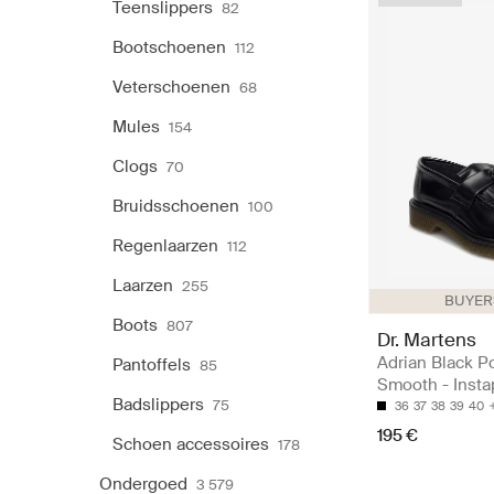
Teenslippers
82
Bootschoenen
112
Veterschoenen
68
Mules
154
Clogs
70
Bruidsschoenen
100
Regenlaarzen
112
Laarzen
255
BUYERS
Boots
807
Dr. Martens
Adrian Black P
Pantoffels
85
Smooth - Insta
Badslippers
75
36
37
38
39
40
195 €
Schoen accessoires
178
Ondergoed
3 579