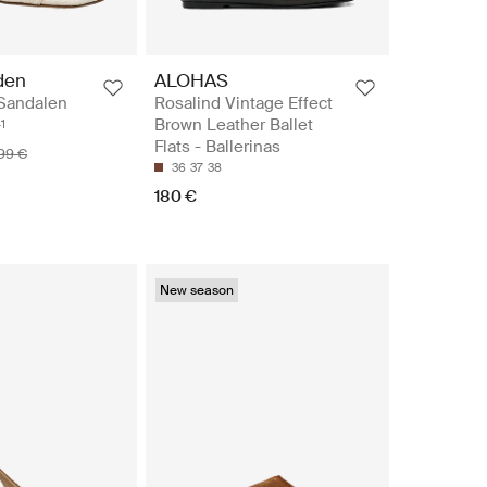
den
ALOHAS
Sandalen
Rosalind Vintage Effect
Brown Leather Ballet
1
Flats - Ballerinas
99 €
36
37
38
180 €
New season