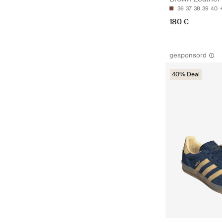
36
37
38
39
40
180 €
gesponsord
40% Deal