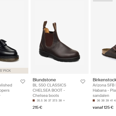
' PICK
Blundstone
Birkenstoc
olished
BL 550 CLASSICS
Arizona SFB
ppers
CHELSEA BOOT -
Habana - Pla
Chelsea boots
sandalen
35.5
36
37
37.5
38
36
38
39
41
4
215 €
vanaf 125 €