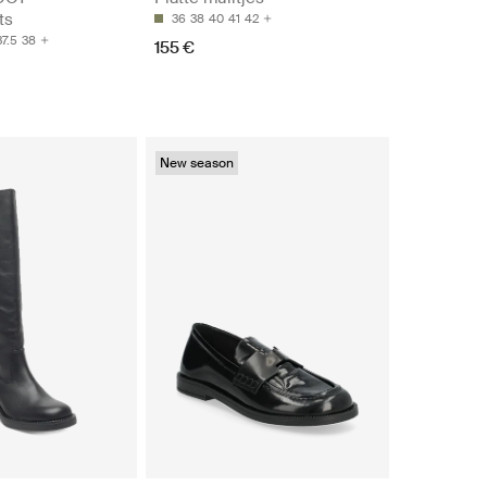
ts
36
38
40
41
42
37.5
38
155 €
New season