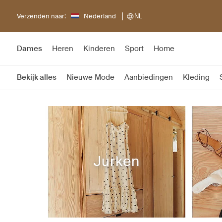
Verzenden naar:
Nederland
NL
Dames
Heren
Kinderen
Sport
Home
Bekijk alles
Nieuwe Mode
Aanbiedingen
Kleding
Jurken