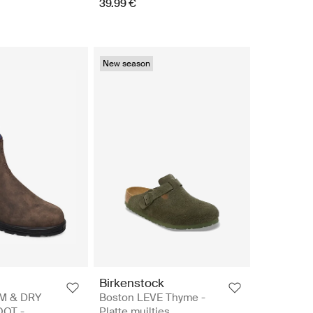
39.99 €
New season
Birkenstock
M & DRY
Boston LEVE Thyme -
OT -
Platte muiltjes