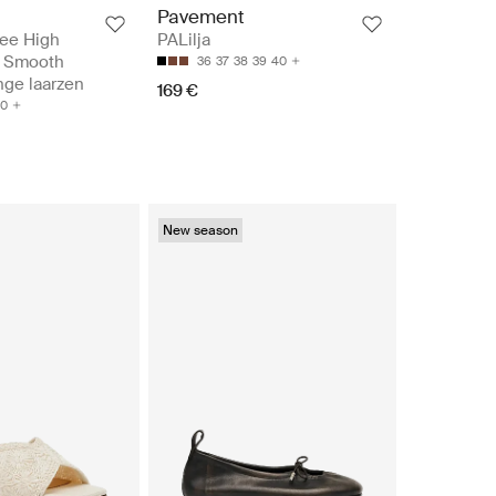
Pavement
ee High
PALilja
t Smooth
36
37
38
39
40
nge laarzen
169 €
0
New season