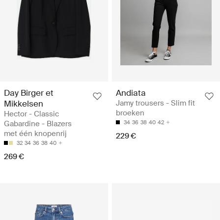
Day Birger et
Andiata
Mikkelsen
Jamy trousers - Slim fit
broeken
Hector - Classic
Gabardine - Blazers
34
36
38
40
42
met één knopenrij
229 €
32
34
36
38
40
269 €