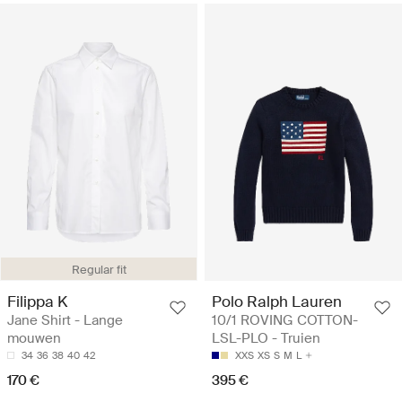
Regular fit
Filippa K
Polo Ralph Lauren
Jane Shirt - Lange
10/1 ROVING COTTON-
mouwen
LSL-PLO - Truien
34
36
38
40
42
XXS
XS
S
M
L
170 €
395 €