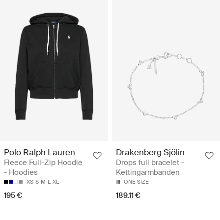
Polo Ralph Lauren
Drakenberg Sjölin
Fleece Full-Zip Hoodie
Drops full bracelet -
- Hoodies
Kettingarmbanden
XS
S
M
L
XL
ONE SIZE
195 €
189.11 €