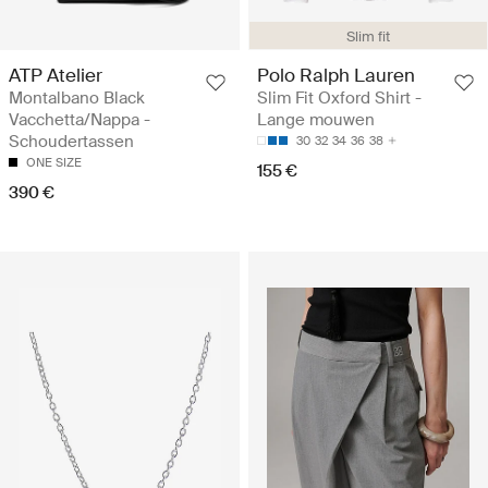
Slim fit
ATP Atelier
Polo Ralph Lauren
Montalbano Black
Slim Fit Oxford Shirt -
Vacchetta/Nappa -
Lange mouwen
Schoudertassen
30
32
34
36
38
ONE SIZE
155 €
390 €