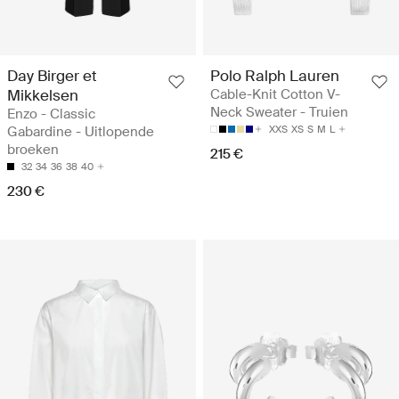
Day Birger et
Polo Ralph Lauren
Mikkelsen
Cable-Knit Cotton V-
Neck Sweater - Truien
Enzo - Classic
Gabardine - Uitlopende
XXS
XS
S
M
L
broeken
215 €
32
34
36
38
40
230 €