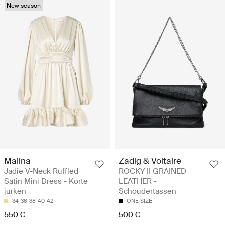
New season
Malina
Zadig & Voltaire
Jadie V-Neck Ruffled
ROCKY II GRAINED
Satin Mini Dress - Korte
LEATHER -
jurken
Schoudertassen
34
36
38
40
42
ONE SIZE
550 €
500 €