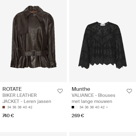
ROTATE
Munthe
BIKER LEATHER
VALIANCE - Blouses
JACKET - Leren jassen
met lange mouwen
34
36
38
40
42
34
36
38
40
42
740 €
269 €