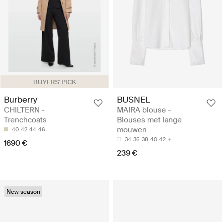
BUYERS' PICK
Burberry
BUSNEL
CHILTERN -
MAIRA blouse -
Trenchcoats
Blouses met lange
mouwen
40
42
44
46
34
36
38
40
42
1690 €
239 €
New season