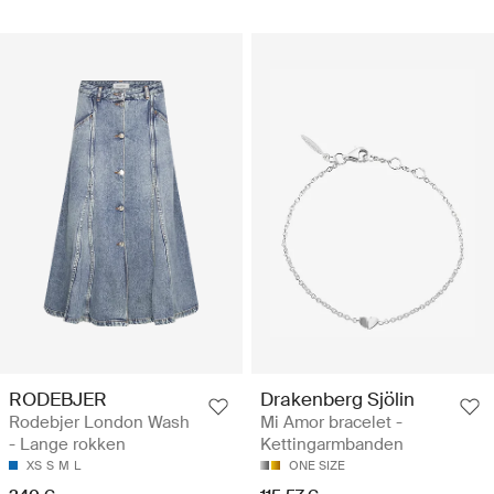
RODEBJER
Drakenberg Sjölin
Rodebjer London Wash
Mi Amor bracelet -
- Lange rokken
Kettingarmbanden
XS
S
M
L
ONE SIZE