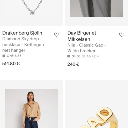
Drakenberg Sjölin
Day Birger et
Diamond Sky drop
Mikkelsen
necklace - Kettingen
Nila - Classic Gab -
met hanger
Wijde broeken
ONE SIZE
34
36
38
40
42
514.80 €
240 €