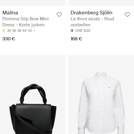
Malina
Drakenberg Sjölin
Florinna Slip Bow Mini
Le Knot studs - Stud
Dress - Korte jurken
oorbellen
34
36
38
40
42
ONE SIZE
330 €
168 €