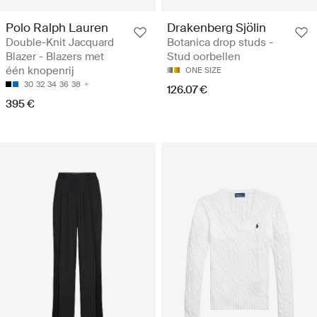
Polo Ralph Lauren
Drakenberg Sjölin
Double-Knit Jacquard
Botanica drop studs -
Blazer - Blazers met
Stud oorbellen
één knopenrij
ONE SIZE
30
32
34
36
38
126.07 €
395 €