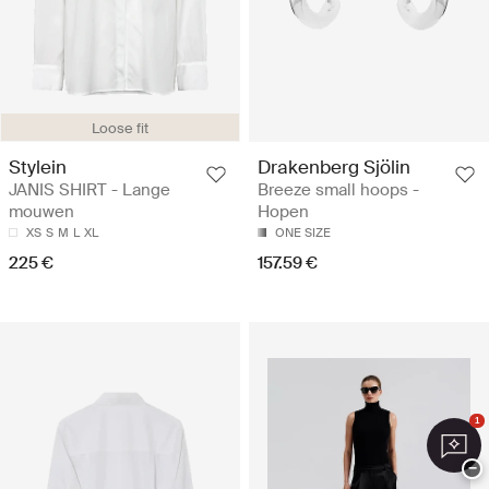
Loose fit
Stylein
Drakenberg Sjölin
JANIS SHIRT - Lange
Breeze small hoops -
mouwen
Hopen
XS
S
M
L
XL
ONE SIZE
225 €
157.59 €
1
−