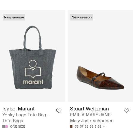
New season
New season
Isabel Marant
Stuart Weitzman
Yenky Logo Tote Bag -
EMILIA MARY JANE -
Tote Bags
Mary Jane-schoenen
ONE SIZE
36
37
38
38.5
39