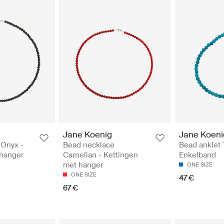
Jane Koenig
Jane Koeni
 Onyx -
Bead necklace
Bead anklet 
 hanger
Carnelian - Kettingen
Enkelband
met hanger
ONE SIZE
ONE SIZE
47 €
67 €