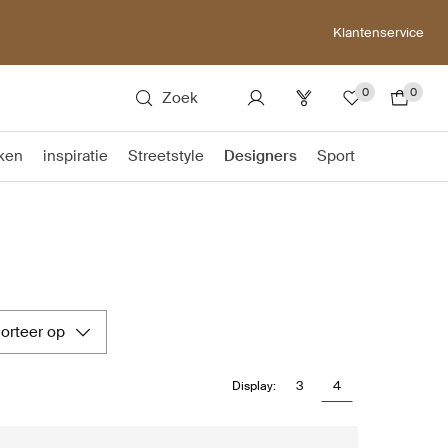
Klantenservice
0
0
Zoek
ken
inspiratie
Streetstyle
Designers
Sport
sorteer op
3
4
Display: