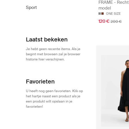
FRAME - Recht
Sport
model
ONE SIZE
120 €
200 €
Laatst bekeken
Je hebt geen recente items. Als je
begint met browsen zal je browser
historie hier verschijnen.
Favorieten
U heeft nog geen favorieten. Klik op
het hartje naast een product als je
een produkt wilt opslaan in je
favorieten!