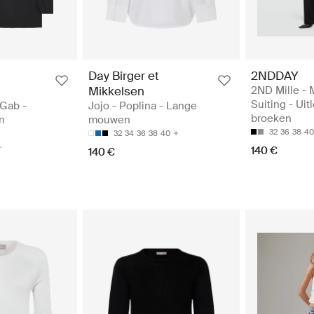
Day Birger et
2NDDAY
Mikkelsen
2ND Mille -
Suiting - Ui
 Gab -
Jojo - Poplina - Lange
broeken
n
mouwen
32
36
38
40
32
34
36
38
40
140 €
140 €