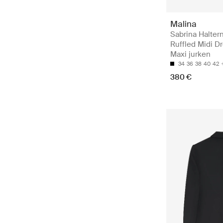
Malina
Sabrina Halter
Ruffled Midi Dr
Maxi jurken
34
36
38
40
42
380 €