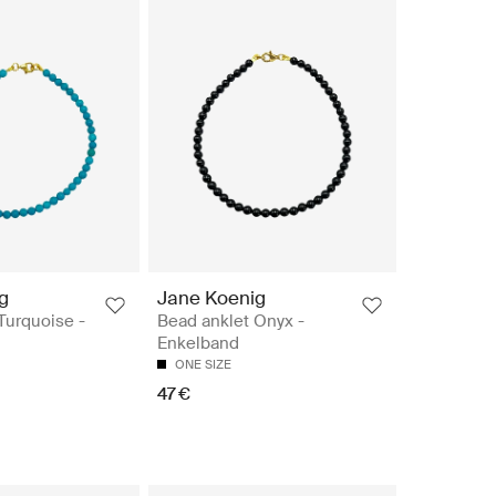
g
Jane Koenig
Turquoise -
Bead anklet Onyx -
Enkelband
ONE SIZE
47 €