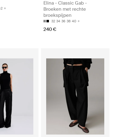
Elina - Classic Gab -
42
Broeken met rechte
broekspijpen
32
34
36
38
40
240 €