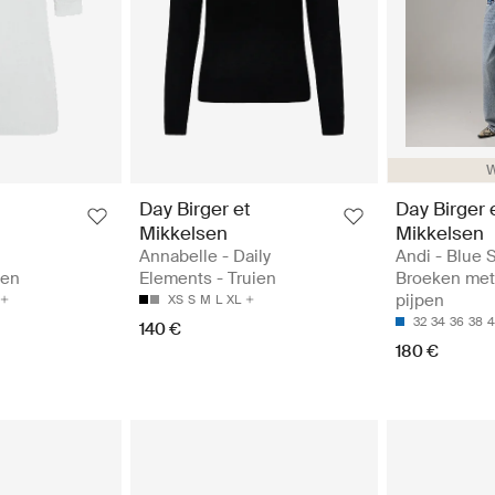
W
Day Birger et
Day Birger 
Mikkelsen
Mikkelsen
Annabelle - Daily
Andi - Blue 
ien
Elements - Truien
Broeken met
pijpen
XS
S
M
L
XL
32
34
36
38
4
140 €
180 €