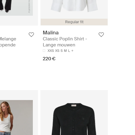
Regular fit
Malina
 Melange
Classic Poplin Shirt -
tlopende
Lange mouwen
XXS
XS
S
M
L
220 €