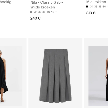
hoekig
Midi rokken
Nila - Classic Gab -
Wijde broeken
34
36
38
40
34
36
38
40
42
310 €
240 €