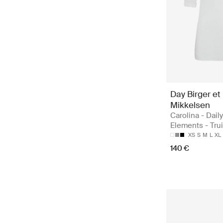
Day Birger et
Mikkelsen
Carolina - Daily
Elements - Tru
XS
S
M
L
XL
140 €