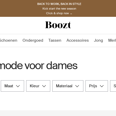
BACK TO WORK, BACK IN STYLE
Kick start the new season
Click & shop now →
Schoenen
Ondergoed
Tassen
Accessoires
Jong
Mer
 mode voor dames
maat
kleur
materiaal
prijs