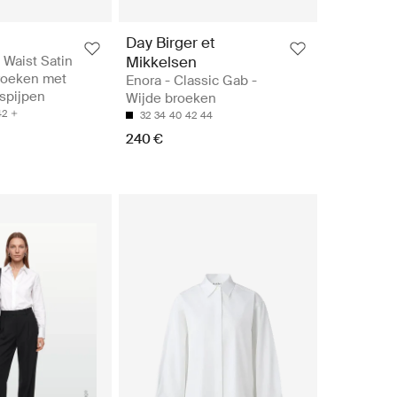
Day Birger et
 Waist Satin
Mikkelsen
roeken met
Enora - Classic Gab -
spijpen
Wijde broeken
42
32
34
40
42
44
240 €