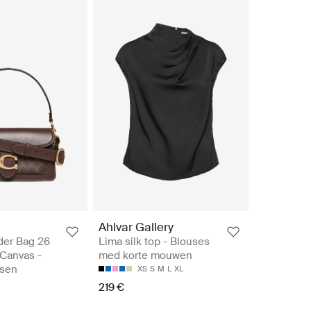
Ahlvar Gallery
der Bag 26
Lima silk top - Blouses
 Canvas -
med korte mouwen
ssen
XS
S
M
L
XL
219 €