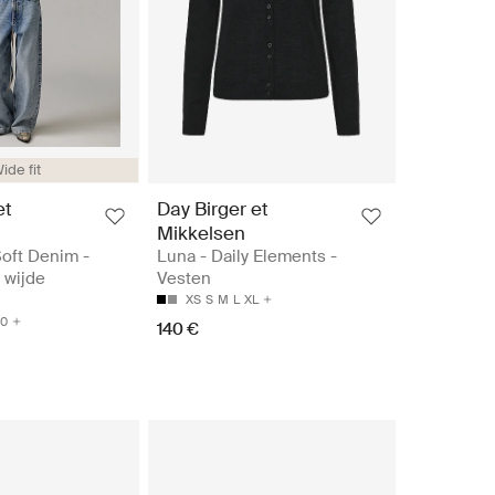
ide fit
et
Day Birger et
Mikkelsen
Soft Denim -
Luna - Daily Elements -
 wijde
Vesten
XS
S
M
L
XL
0
140 €