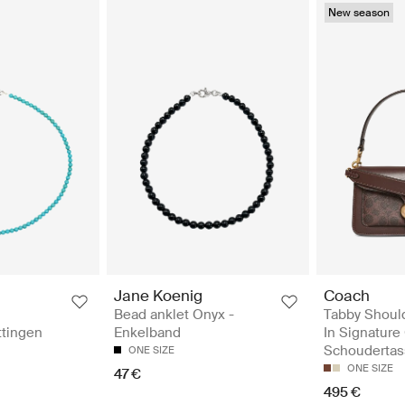
New season
Jane Koenig
Coach
Bead anklet Onyx -
Tabby Shoul
ttingen
Enkelband
In Signature
Schouderta
ONE SIZE
ONE SIZE
47 €
495 €