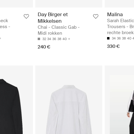
Day Birger et
Malina
neck
Mikkelsen
Sarah Elastic
ess -
Trousers - B
Chai - Classic Gab -
rechte broek
Midi rokken
34
36
38
40
32
34
36
38
40
330 €
240 €