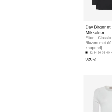
Day Birger et
Mikkelsen
Elton - Classic
Blazers met éé
knopenrij
32
34
36
38
40
320 €