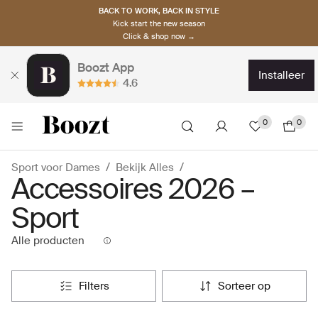
BACK TO WORK, BACK IN STYLE
Kick start the new season
Click & shop now →
Boozt App
installeer
4.6
0
0
Sport voor Dames
Bekijk Alles
Accessoires 2026 –
Sport
Alle producten
filters
sorteer op