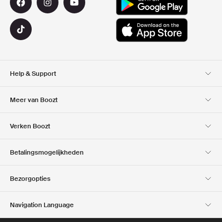
Help & Support
Klantenservice
Bezorging
Meer van Boozt
Retouren
Betaling
Over Ons
Official voucher code
Verken Boozt
Cadeaukaart
Onze Apps
Carrières
Bedrijfsinformatie
Club Boozt
Betalingsmogelijkheden
Investor relations
Verantwoordelijkheid
Pers & locaties
Boozt Outlet
Bezorgopties
Navigation Language