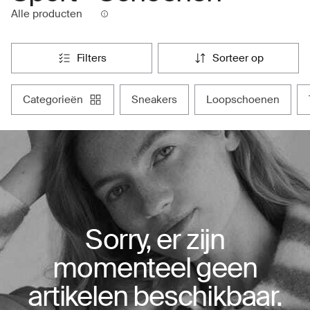
Alle producten
filters
sorteer op
categorieën
sneakers
loopschoenen
Sorry, er zijn
momenteel geen
artikelen beschikbaar.