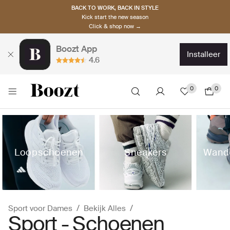
BACK TO WORK, BACK IN STYLE
Kick start the new season
Click & shop now →
Boozt App
installeer
4.6
0
0
Loopschoenen
Sneakers
Wand
Sport voor Dames
Bekijk Alles
Sport - Schoenen