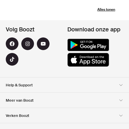
Alles tonen
Volg Boozt
Download onze app
Help & Support
Klantenservice
Bezorging
Meer van Boozt
Retouren
Betaling
Over Ons
Official voucher code
Verken Boozt
Cadeaukaart
Onze Apps
Carrières
Bedrijfsinformatie