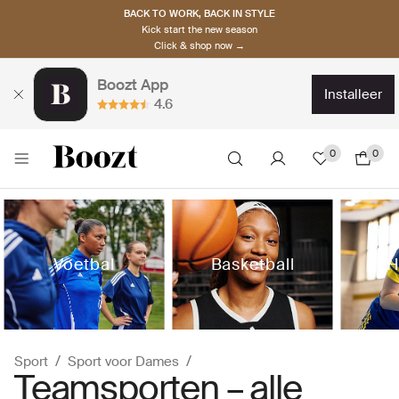
BACK TO WORK, BACK IN STYLE
Kick start the new season
Click & shop now →
Boozt App
installeer
4.6
0
0
Voetbal
Basketball
H
Sport
Sport voor Dames
Teamsporten – alle