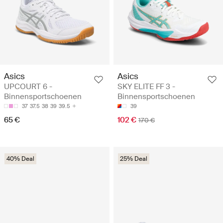
Asics
Asics
UPCOURT 6 -
SKY ELITE FF 3 -
Binnensportschoenen
Binnensportschoenen
37
37.5
38
39
39.5
39
65 €
102 €
170 €
40% Deal
25% Deal