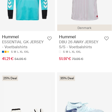
Denmark
Hummel
Hummel
ESSENTIAL GK JERSEY
DBU 26 AWAY JERSEY
- Voetbalshirts
S/S - Voetbalshirts
S
M
L
XL
XXL
S
M
L
XL
XXL
41.21 €
51.97 €
54.95 €
79.95 €
25% Deal
35% Deal