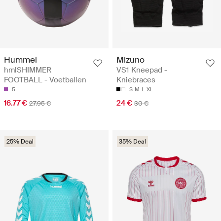
Hummel
Mizuno
hmlSHIMMER
VS1 Kneepad -
FOOTBALL - Voetballen
Kniebraces
5
S
M
L
XL
16.77 €
24 €
27.95 €
30 €
25% Deal
35% Deal