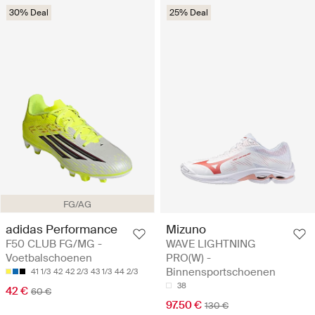
30% Deal
25% Deal
FG/AG
adidas Performance
Mizuno
F50 CLUB FG/MG -
WAVE LIGHTNING
Voetbalschoenen
PRO(W) -
Binnensportschoenen
41 1/3
42
42 2/3
43 1/3
44 2/3
38
42 €
60 €
97.50 €
130 €