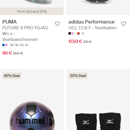
Firm Ground (FG)
PUMA
adidas Performance
FUTURE 9 PRO FG/AG
UCL CLB F - Voetballen
Wn s -
5
Voetbalschoenen
17.50 €
25 €
38
39
40
41
90 €
150 €
40% Deal
20% Deal