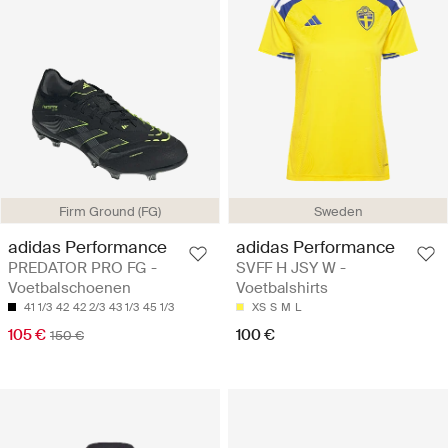
Firm Ground (FG)
Sweden
adidas Performance
adidas Performance
PREDATOR PRO FG -
SVFF H JSY W -
Voetbalschoenen
Voetbalshirts
41 1/3
42
42 2/3
43 1/3
45 1/3
XS
S
M
L
105 €
100 €
150 €