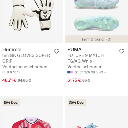
Firm Ground (FG)
Hummel
PUMA
hmlGK GLOVES SUPER
FUTURE 9 MATCH
GRIP -
FG/AG Wn s -
Voetbalhandschoenen
Voetbalschoenen
8
9
10
11
36
37
37.5
38.5
40
48.71 €
61.75 €
64.95 €
95 €
15% Deal
35% Deal