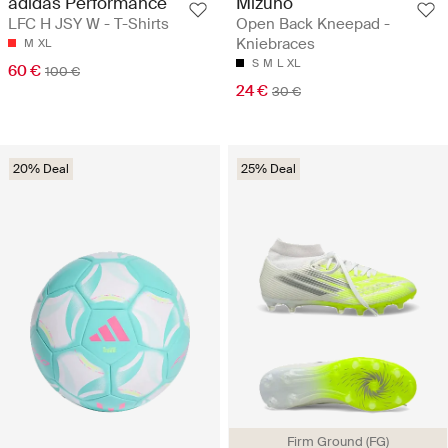
adidas Performance
Mizuno
LFC H JSY W - T-Shirts
Open Back Kneepad -
Kniebraces
M
XL
S
M
L
XL
60 €
100 €
24 €
30 €
20% Deal
25% Deal
Firm Ground (FG)