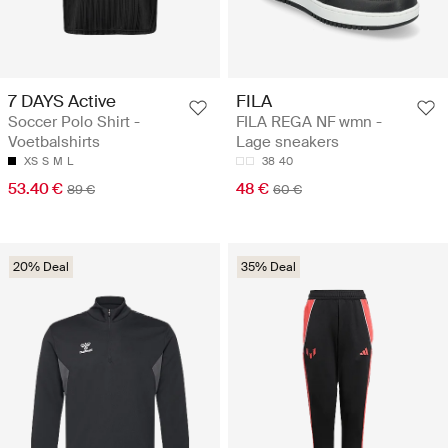
7 DAYS Active
FILA
Soccer Polo Shirt -
FILA REGA NF wmn -
Voetbalshirts
Lage sneakers
XS
S
M
L
38
40
53.40 €
48 €
89 €
60 €
20% Deal
35% Deal