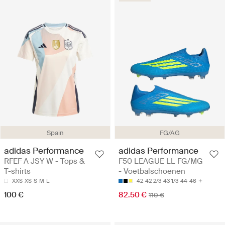
Spain
FG/AG
adidas Performance
adidas Performance
RFEF A JSY W - Tops &
F50 LEAGUE LL FG/MG
T-shirts
- Voetbalschoenen
XXS
XS
S
M
L
42
42 2/3
43 1/3
44
46
100 €
82.50 €
110 €