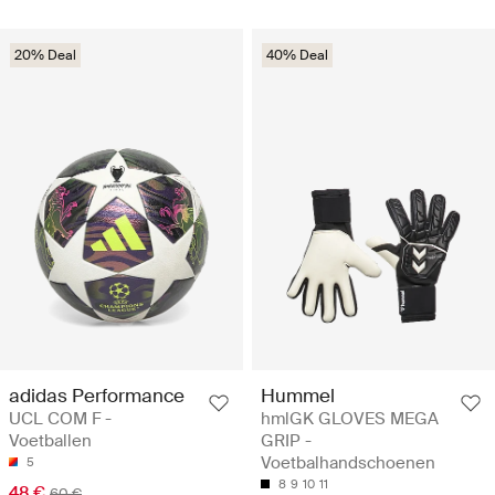
20% Deal
40% Deal
adidas Performance
Hummel
UCL COM F -
hmlGK GLOVES MEGA
Voetballen
GRIP -
Voetbalhandschoenen
5
8
9
10
11
48 €
60 €