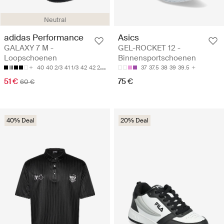
Neutral
adidas Performance
Asics
GALAXY 7 M -
GEL-ROCKET 12 -
Loopschoenen
Binnensportschoenen
40
40 2/3
41 1/3
42
42 2/3
37
37.5
38
39
39.5
51 €
75 €
60 €
40% Deal
20% Deal