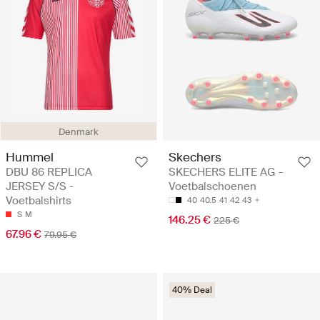
Denmark
Hummel
Skechers
DBU 86 REPLICA
SKECHERS ELITE AG -
JERSEY S/S -
Voetbalschoenen
Voetbalshirts
40
40.5
41
42
43
S
M
146.25 €
225 €
67.96 €
79.95 €
40% Deal