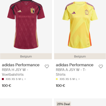
Belgium
Belgium
adidas Performance
adidas Performance
RBFA H JSY W -
RBFA A JSY W - T-
Voetbalshirts
Shirts
XXS
XS
S
M
L
XXS
XS
S
M
L
100 €
100 €
25% Deal