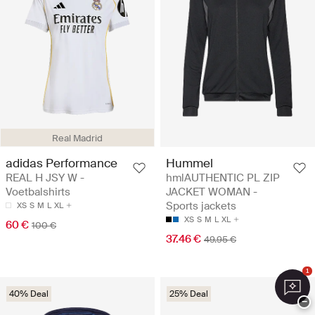
Real Madrid
adidas Performance
Hummel
REAL H JSY W -
hmlAUTHENTIC PL ZIP
Voetbalshirts
JACKET WOMAN -
Sports jackets
XS
S
M
L
XL
XS
S
M
L
XL
60 €
100 €
37.46 €
49.95 €
1
40% Deal
25% Deal
−