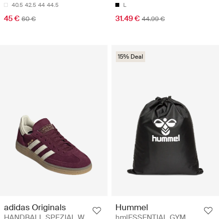
40.5
42.5
44
44.5
L
45 €
31.49 €
60 €
44.99 €
15% Deal
adidas Originals
Hummel
HANDBALL SPEZIAL W
hmlESSENTIAL GYM