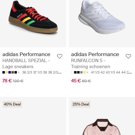
adidas Performance
adidas Performance
HANDBALL SPEZIAL -
RUNFALCON 5 -
Lage sneakers
Training schoenen
36 2/3
37 1/3
38
38 2/3
39 1/3
41 1/3
42
43 1/3
44
44 2/3
78 €
45 €
130 €
60 €
40% Deal
25% Deal