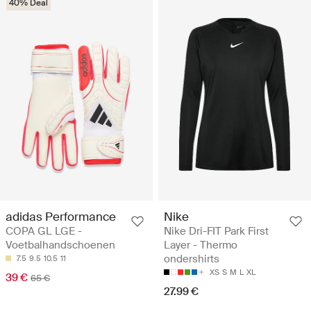
40% Deal
adidas Performance
Nike
COPA GL LGE -
Nike Dri-FIT Park First
Voetbalhandschoenen
Layer - Thermo
ondershirts
7.5
9.5
10.5
11
XS
S
M
L
XL
39 €
65 €
27.99 €