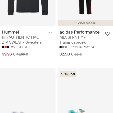
Lionel Messi
Hummel
adidas Performance
hmlAUTHENTIC HALF
MESSI PNT Y -
ZIP SWEAT - Sweaters
Trainingsbroek
XS
S
M
L
XL
116
128
140
152
164
39.96 €
32.50 €
49.95 €
50 €
40% Deal