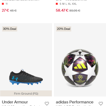
11
S
M
L
XL
XXL
27 €
58.47 €
45 €
89.95 €
30% Deal
20% Deal
Firm Ground (FG)
Under Armour
adidas Performance