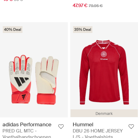
47.97 €
79.95 €
40% Deal
35% Deal
Denmark
adidas Performance
Hummel
PRED GL MTC -
DBU 26 HOME JERSEY
Voetbalhandschoenen
L/S - Voetbalshirts