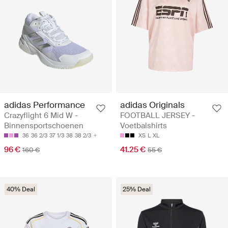
adidas Performance
adidas Originals
Crazyflight 6 Mid W -
FOOTBALL JERSEY -
Binnensportschoenen
Voetbalshirts
36
36 2/3
37 1/3
38
38 2/3
XS
L
XL
96 €
41.25 €
160 €
55 €
40% Deal
25% Deal