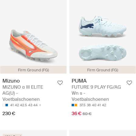
Firm Ground (FG)
Firm Ground (FG)
Mizuno
PUMA
MIZUNO α III ELITE
FUTURE 9 PLAY FG/AG
AG(U) -
Wn s -
Voetbalschoenen
Voetbalschoenen
41
42
42.5
43
44
37.5
38
40
41
42
230 €
36 €
60 €