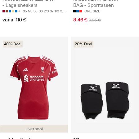
- Lage sneakers
BAG - Sporttassen
35 1/3
36
36 2/3
37 1/3
38
ONE SIZE
vanaf 110 €
8.46 €
9.95 €
40% Deal
20% Deal
Liverpool