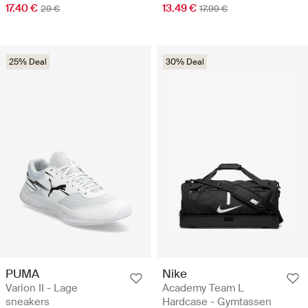
17.40 €
13.49 €
29 €
17.99 €
25% Deal
30% Deal
PUMA
Nike
Varion II - Lage
Academy Team L
sneakers
Hardcase - Gymtassen