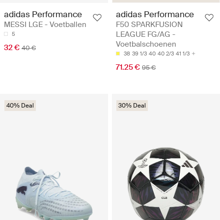
adidas Performance
adidas Performance
MESSI LGE - Voetballen
F50 SPARKFUSION
LEAGUE FG/AG -
5
Voetbalschoenen
32 €
40 €
38
39 1/3
40
40 2/3
41 1/3
71.25 €
95 €
40% Deal
30% Deal