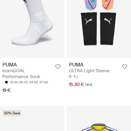
PUMA
PUMA
teamGOAL
ULTRA Light Sleeve
Performance Sock
S
L
31-34
39-42
43-46
47-49
15.30 €
18 €
19 €
30% Deal