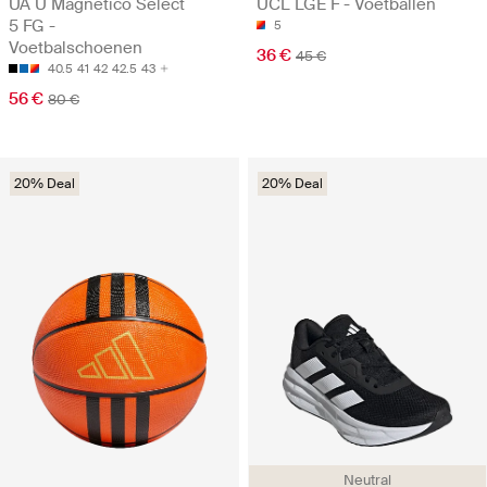
UA U Magnetico Select
UCL LGE F - Voetballen
5 FG -
5
Voetbalschoenen
36 €
45 €
40.5
41
42
42.5
43
56 €
80 €
20% Deal
20% Deal
Neutral