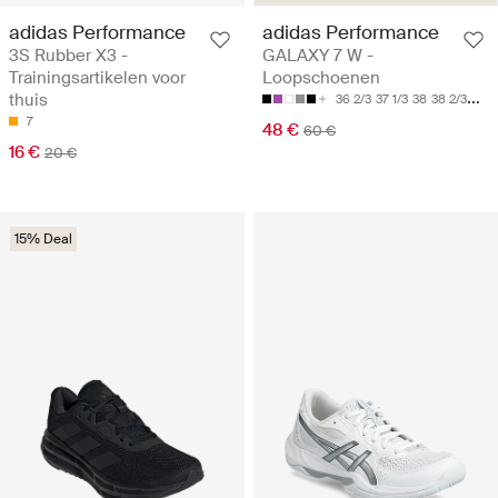
adidas Performance
adidas Performance
3S Rubber X3 -
GALAXY 7 W -
Trainingsartikelen voor
Loopschoenen
thuis
36 2/3
37 1/3
38
38 2/3
39 1
7
48 €
60 €
16 €
20 €
15% Deal