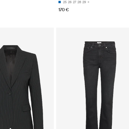
25
26
27
28
29
170 €