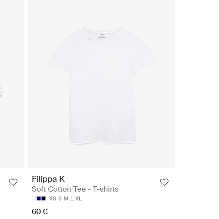
Filippa K
Soft Cotton Tee - T-shirts
XS
S
M
L
XL
60 €