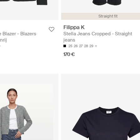
Straight fit
Filippa K
 Blazer - Blazers
Stella Jeans Cropped - Straight
rij
jeans
25
26
27
28
29
170 €