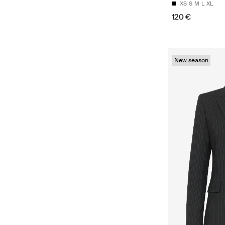
XS
S
M
L
XL
120 €
New season