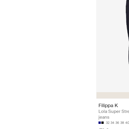
Filippa K
Lola Super Str
jeans
32
34
36
38
4