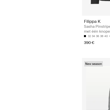
Filippa K
Sasha Pinstripe
met één knopen
32
34
36
38
40
390 €
New season