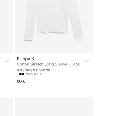
Filippa K
Cotton Stretch Long Sleeve - Tops
met lange mouwen
XS
S
M
L
XL
60 €