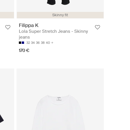
Skinny fit
Filippa K
Lola Super Stretch Jeans - Skinny
jeans
32
34
36
38
40
170 €