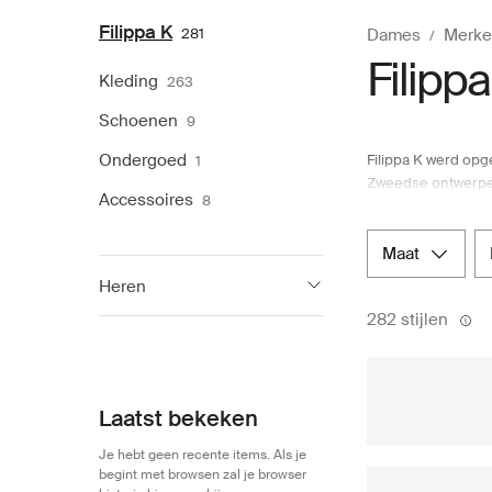
Filippa K
281
Dames
Merke
Filippa
Kleding
263
Schoenen
9
Ondergoed
Filippa K werd opg
1
Zweedse ontwerper 
Accessoires
8
combineren. In de 
In wezen is Filipp
tijdloze ontwerpen
maat
vind je een brede s
Heren
maar krijg je ook 
282 stijlen
Filippa K
117
Laatst bekeken
Je hebt geen recente items. Als je
begint met browsen zal je browser