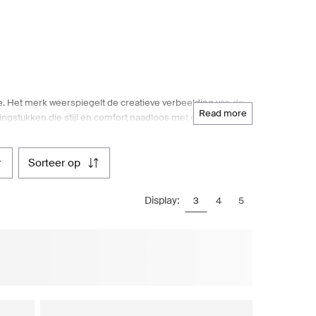
me. Het merk weerspiegelt de creatieve verbeelding van de
read more
ngstukken die stijl en comfort naadloos met elkaar
niem staat voor tijdloze silhouetten en bewust consumeren.
merk een bewijs van de niet aflatende toewijding aan
nu op zoek bent naar een jurk of een blouse, op Boozt.com
sorteer op
 je niet alleen de essentie van Filippa K's ontwerpfilosofie,
winkelervaring zowel gemakkelijk als onderscheidend is.
Display:
3
4
5