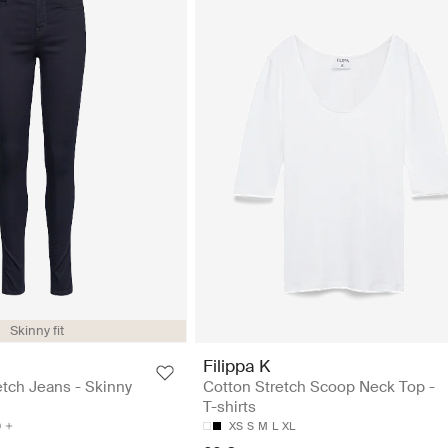
Skinny fit
Filippa K
etch Jeans - Skinny
Cotton Stretch Scoop Neck Top -
T-shirts
0
XS
S
M
L
XL