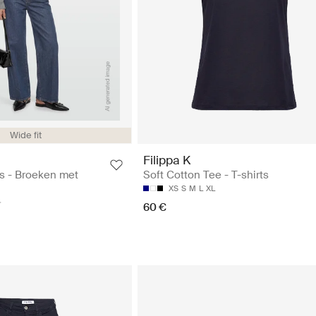
Wide fit
Filippa K
s - Broeken met
Soft Cotton Tee - T-shirts
XS
S
M
L
XL
60 €