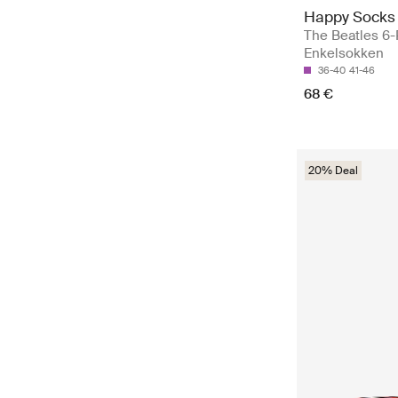
Happy Socks
The Beatles 6-P
Enkelsokken
36-40
41-46
68 €
20% Deal