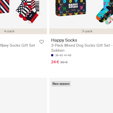
4-pack
3-pack
Happy Socks
 Navy Socks Gift Set
3-Pack Mixed Dog Socks Gift Set -
Sokken
36-40
41-46
24 €
30 €
New season