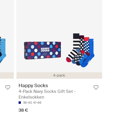
4-pack
Happy Socks
t
4-Pack Navy Socks Gift Set -
Enkelsokken
36-40
41-46
38 €