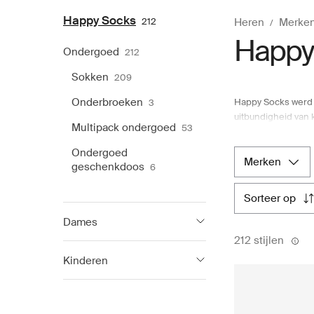
Happy Socks
212
Heren
Merken
Happy
Ondergoed
212
Sokken
209
Onderbroeken
Happy Socks werd i
3
uitbundigheid van 
Multipack ondergoed
53
van huisdieren en
gevestigd in het c
Ondergoed
richten in New Yor
merken
geschenkdoos
6
en design; het is 
Boozt.com. De Nord
sorteer op
assortiment van in
Boozt.com de authen
Dames
212 stijlen
Happy Socks
71
Kinderen
Happy Socks
11