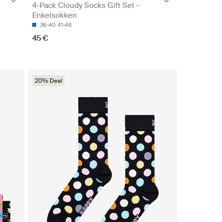
4-Pack Cloudy Socks Gift Set -
Enkelsokken
36-40
41-46
45 €
20% Deal