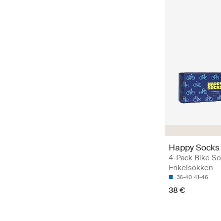
Happy Socks
4-Pack Bike So
Enkelsokken
36-40
41-46
38 €