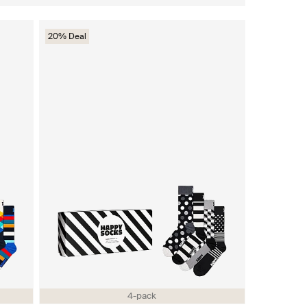
20% Deal
4-pack