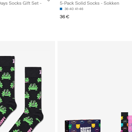
ays Socks Gift Set -
5-Pack Solid Socks - Sokken
36-40
41-46
36 €