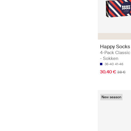
Happy Socks
4-Pack Classic
- Sokken
36-40
41-46
30.40 €
38 €
New season