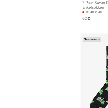
7-Pack Seven D
Enkelsokken
36-40
41-46
62 €
New season