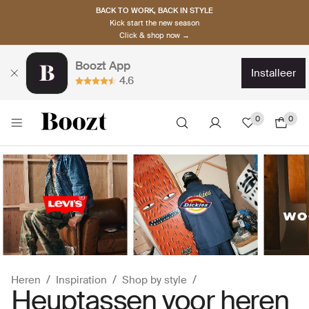
BACK TO WORK, BACK IN STYLE
Kick start the new season
Click & shop now →
Boozt App
installeer
4.6
0
0
Heren
Inspiration
Shop by style
Heuptassen voor heren