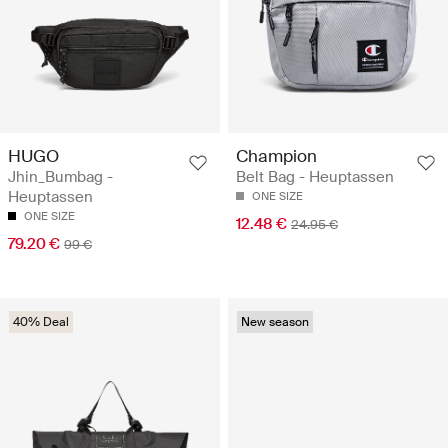
HUGO
Champion
Jhin_Bumbag -
Belt Bag - Heuptassen
Heuptassen
ONE SIZE
ONE SIZE
12.48 €
24.95 €
79.20 €
99 €
40% Deal
New season