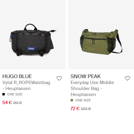
HUGO BLUE
SNOW PEAK
Vytal R_ROPEWaistbag
Everyday Use Middle
- Heuptassen
Shoulder Bag -
Heuptassen
ONE SIZE
ONE SIZE
54 €
90 €
72 €
120 €