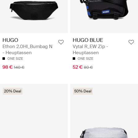
HUGO
HUGO BLUE
Ethon 2.0HI_Bumbag N
Vytal R_EW Zip -
- Heuptassen
Heuptassen
ONE SIZE
ONE SIZE
98 €
52 €
140 €
80 €
20% Deal
50% Deal