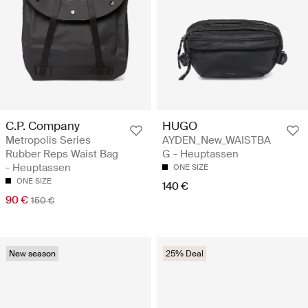
C.P. Company
HUGO
Metropolis Series
AYDEN_New_WAISTBA
Rubber Reps Waist Bag
G - Heuptassen
- Heuptassen
ONE SIZE
ONE SIZE
140 €
90 €
150 €
New season
25% Deal