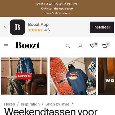
BACK TO WORK, BACK IN STYLE
Kick start the new season
Click & shop now →
Boozt App
installeer
4.6
0
0
Heren
Inspiration
Shop by style
Weekendtassen voor