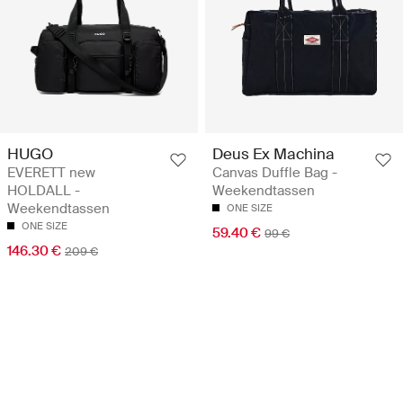
HUGO
Deus Ex Machina
EVERETT new
Canvas Duffle Bag -
HOLDALL -
Weekendtassen
Weekendtassen
ONE SIZE
ONE SIZE
59.40 €
99 €
146.30 €
209 €