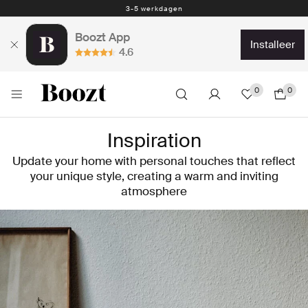
3-5 werkdagen
Boozt App
installeer
4.6
0
0
Inspiration
Update your home with personal touches that reflect
your unique style, creating a warm and inviting
atmosphere