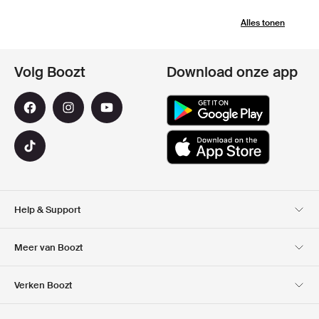
Alles tonen
Volg Boozt
Download onze app
Help & Support
Klantenservice
Bezorging
Meer van Boozt
Retouren
Betaling
Over Ons
Official voucher code
Verken Boozt
Cadeaukaart
Onze Apps
Carrières
Bedrijfsinformatie