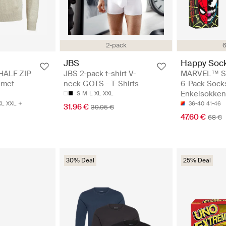
2-pack
6
JBS
Happy Soc
HALF ZIP
JBS 2-pack t-shirt V-
MARVEL™ Sp
 met
neck GOTS - T-Shirts
6-Pack Socks
Enkelsokken
S
M
L
XL
XXL
XL
XXL
36-40
41-46
31.96 €
39.95 €
47.60 €
68 €
30% Deal
25% Deal