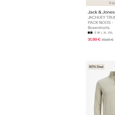
5-p
Jack & Jones
JACHUEY TRU
PACK NOOS -
Boxershorts
S
M
L
XL
XXL
31.99 €
39.99 €
60% Deal