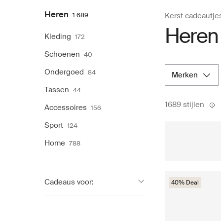
Heren
1 689
Kerst cadeautje
Heren
Kleding
172
Schoenen
40
Ondergoed
84
merken
Tassen
44
1689 stijlen
Accessoires
156
Sport
124
Home
788
Cadeaus voor:
40% Deal
Vriend
1 125