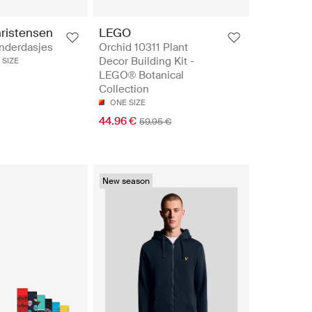
ristensen
LEGO
inderdasjes
Orchid 10311 Plant
Decor Building Kit -
 SIZE
LEGO® Botanical
Collection
ONE SIZE
44.96 €
59.95 €
New season