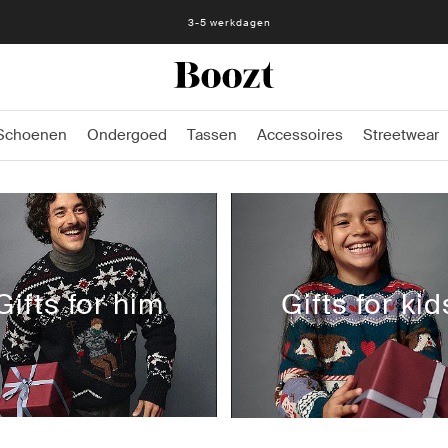
Eenvoudig retourneren - slechts € 4,49
Schoenen
Ondergoed
Tassen
Accessoires
Streetwear
Gifts for him
Gifts for kid