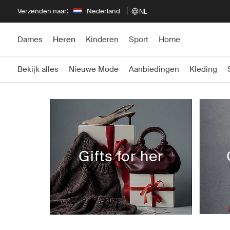
Verzenden naar:
Nederland
NL
Dames
Heren
Kinderen
Sport
Home
Bekijk alles
Nieuwe Mode
Aanbiedingen
Kleding
Gifts for her