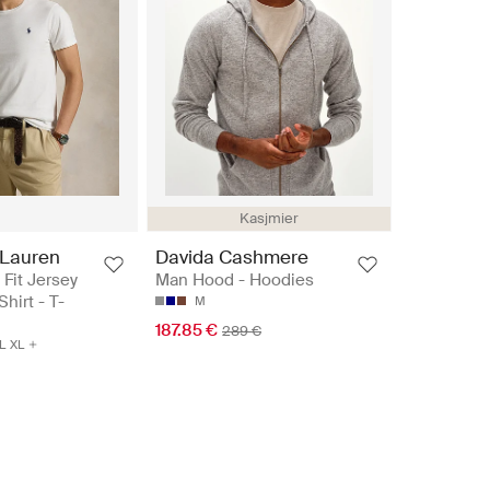
Kasjmier
 Lauren
Davida Cashmere
Fit Jersey
Man Hood - Hoodies
hirt - T-
M
187.85 €
289 €
L
XL