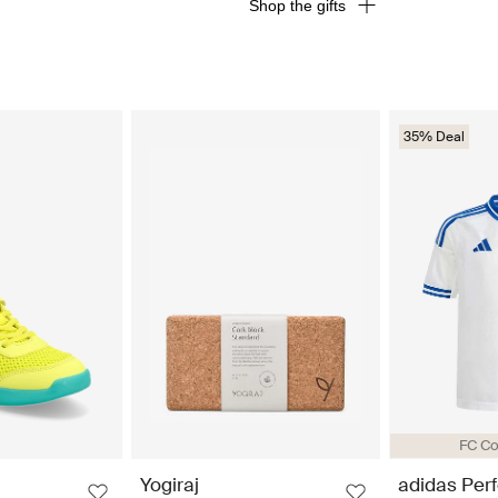
Shop the gifts
35% Deal
FC C
Yogiraj
adidas Per