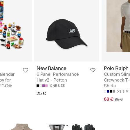
New Balance
Polo Ralph
alendar
6 Panel Performance
Custom Slim 
oy for
Hat v2 - Petten
Crewneck T-S
LEGO®
Shirts
ONE SIZE
XS
S
M
25 €
68 €
85 €