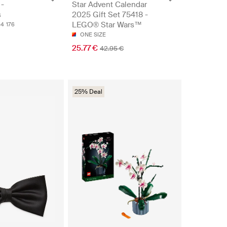
 -
Star Advent Calendar
s
2025 Gift Set 75418 -
LEGO® Star Wars™
64
176
ONE SIZE
25.77 €
42.95 €
25% Deal