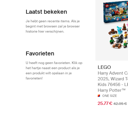
Vader
1 127
Broer(tje)
Laatst bekeken
1 130
Opa
1 119
Je hebt geen recente items. Als je
begint met browsen zal je browser
historie hier verschijnen.
Favorieten
U heeft nog geen favorieten. Klik op
LEGO
het hartje naast een product als je
Harry Advent C
een produkt wilt opslaan in je
favorieten!
2025, Wizard T
Kids 76456 - 
Harry Potter™
ONE SIZE
25.77 €
42.95 €