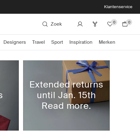
Klantenservice
0
0
Zoek
Designers
Travel
Sport
Inspiration
Merken
Extended returns
s
until Jan. 15th
Read more.