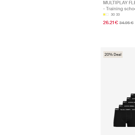
MULTIPLAY FL
- Training sch
30
33
26.21 €
34.95 €
20% Deal