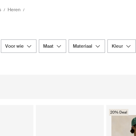
s
Heren
voor wie
maat
materiaal
kleur
20% Deal