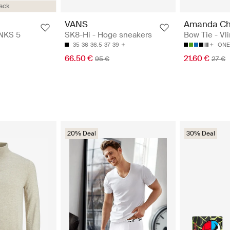
ack
VANS
Amanda Ch
NKS 5
SK8-Hi - Hoge sneakers
Bow Tie - Vl
35
36
36.5
37
39
ONE
66.50 €
21.60 €
95 €
27 €
20% Deal
30% Deal