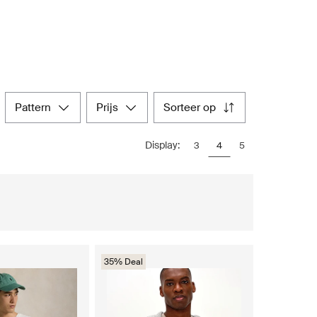
pattern
prijs
sorteer op
Display:
3
4
5
35% Deal