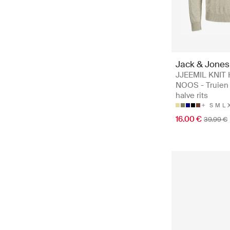
Jack & Jones
JJEEMIL KNIT 
NOOS - Truien
halve rits
S
M
L
16.00 €
39.99 €