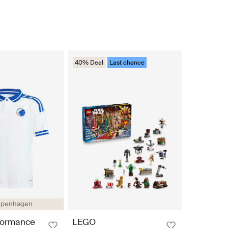
40% Deal
Last chance
openhagen
formance
LEGO