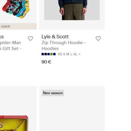
-pack
ks
Lyle & Scott
ider-Man
Zip Through Hoodie -
 Gift Set -
Hoodies
XS
S
M
L
XL
90 €
New season