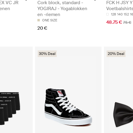
EX VC JR
Cork block, standard -
FCK H JSY Y
oenen
YOGIRAJ - Yogablokken
Voetbalshirt
en -riemen
128
140
152
1
ONE SIZE
48.75 €
75 €
20 €
30% Deal
20% Deal