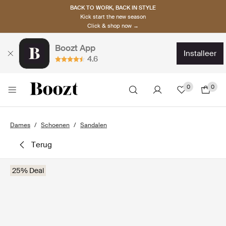
BACK TO WORK, BACK IN STYLE
Kick start the new season
Click & shop now →
Boozt App
installeer
4.6
0
0
Dames
Schoenen
Sandalen
terug
25% Deal