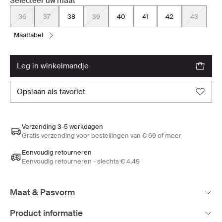
Selecteer uw maat
36
37
38
39
40
41
42
43
maattabel
leg in winkelmandje
opslaan als favoriet
Verzending 3-5 werkdagen
Gratis verzending voor bestellingen van € 69 of meer
Eenvoudig retourneren
Eenvoudig retourneren - slechts € 4,49
Maat & Pasvorm
Product informatie