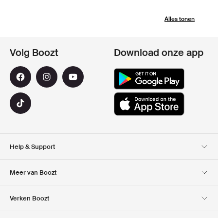
Alles tonen
Volg Boozt
Download onze app
Help & Support
Klantenservice
Bezorging
Meer van Boozt
Retouren
Betaling
Over Ons
Official voucher code
Verken Boozt
Cadeaukaart
Onze Apps
Carrières
Bedrijfsinformatie