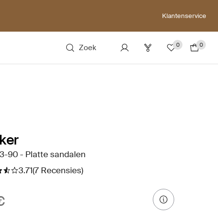
Klantenservice
0
0
Zoek
ker
-90 - Platte sandalen
3.71
(7 Recensies)
€