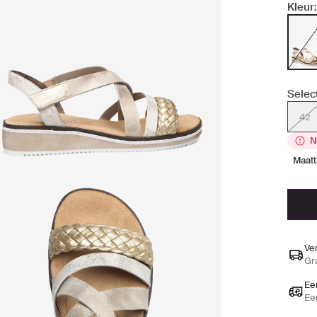
Kleur:
Selec
42
N
maat
Ve
Gr
Ee
Ee