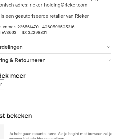
ronisch adres: rieker-holding@rieker.com
is een geautoriseerde retailer van Rieker
lnummer:
226561470 - 4060596505316
IEV3663
ID:
32298831
rdelingen
ring & Retourneren
dek meer
er
st bekeken
Je hebt geen recente items. Als je begint met browsen zal je
browser historie hier verschijnen.