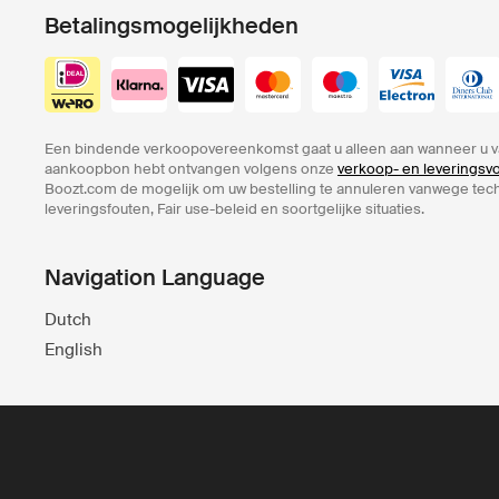
Betalingsmogelijkheden
Een bindende verkoopovereenkomst gaat u alleen aan wanneer u v
aankoopbon hebt ontvangen volgens onze
verkoop- en leverings
Boozt.com de mogelijk om uw bestelling te annuleren vanwege te
leveringsfouten, Fair use-beleid en soortgelijke situaties.
Navigation Language
Dutch
English