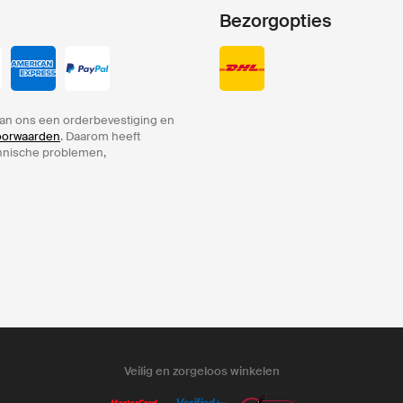
Bezorgopties
an ons een orderbevestiging en
voorwaarden
. Daarom heeft
chnische problemen,
Veilig en zorgeloos winkelen