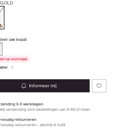
GOLD
teer uw maat
iet op voorraad
tabel
informeer mij
rzending 3-5 werkdagen
atis verzending voor bestellingen van € 69 of meer
nvoudig retourneren
nvoudig retourneren - slechts € 4,49