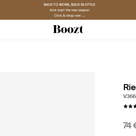
BACK TO WORK, BACK IN STYLE
Kick start the new season
Click & shop now →
Rie
V3663
74 