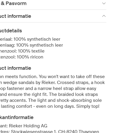
 & Pasvorm
ct informatie
ctdetails
eriaal: 100% synthetisch leer
enlaag: 100% synthetisch leer
nenzool: 100% textile
tenzool: 100% riricon
ct informatie
on meets function. You won't want to take off these
n wedge sandals by Rieker. Crossed straps, a hook
oop fastener and a narrow heel strap allow easy
and ensure the right fit. The braided look straps
retty accents. The light and shock-absorbing sole
 lasting comfort - even on long days. Simply top!
kantinformatie
kant: Rieker Holding AG
dres: Stockwiesenstrasse 1, CH-8240 Thayngen