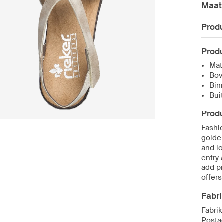
Maat
Produ
Produ
Mat
Bov
Bin
Bui
Produ
Fashi
golde
and l
entry 
add p
offers
Fabri
Fabri
Posta