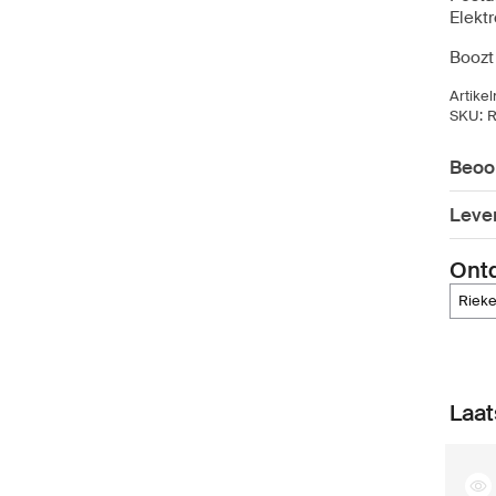
Elekt
Boozt 
Artike
SKU:
R
Beoo
Leve
Ont
riek
Laat