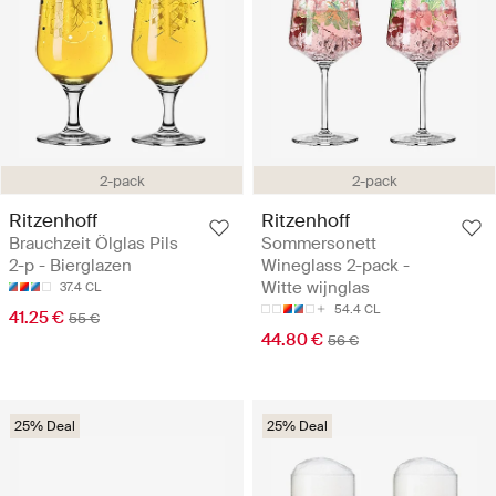
2-pack
2-pack
Ritzenhoff
Ritzenhoff
Brauchzeit Ölglas Pils
Sommersonett
2-p - Bierglazen
Wineglass 2-pack -
Witte wijnglas
37.4 CL
54.4 CL
41.25 €
55 €
44.80 €
56 €
25% Deal
25% Deal