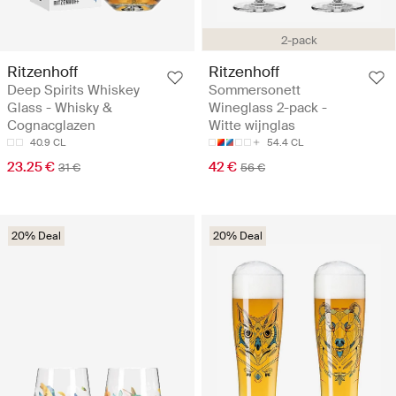
2-pack
Ritzenhoff
Ritzenhoff
Deep Spirits Whiskey
Sommersonett
Glass - Whisky &
Wineglass 2-pack -
Cognacglazen
Witte wijnglas
40.9 CL
54.4 CL
23.25 €
42 €
31 €
56 €
20% Deal
20% Deal