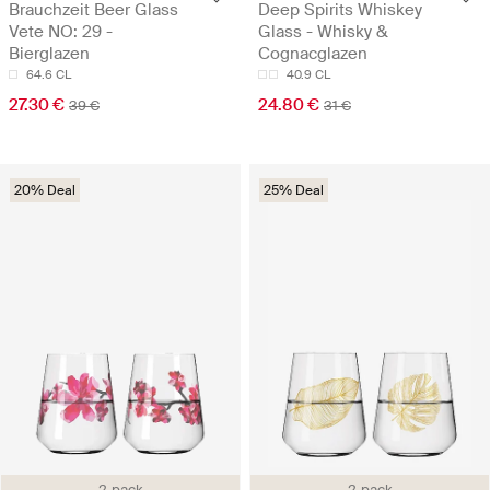
Brauchzeit Beer Glass
Deep Spirits Whiskey
Vete NO: 29 -
Glass - Whisky &
Bierglazen
Cognacglazen
64.6 CL
40.9 CL
27.30 €
24.80 €
39 €
31 €
20% Deal
25% Deal
2-pack
2-pack