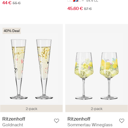
54.4 CL
44 €
55 €
45.60 €
57 €
40% Deal
2-pack
2-pack
Ritzenhoff
Ritzenhoff
Goldnacht
Sommertau Wineglass