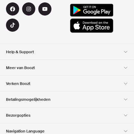
Help & Support
Klantenservice
Bezorging
Meer van Boozt
Retouren
Betaling
Over Ons
Official voucher code
Verken Boozt
Cadeaukaart
Onze Apps
Carrières
Bedrijfsinformatie
Club Boozt
Betalingsmogelijkheden
Investor relations
Verantwoordelijkheid
Pers & locaties
Boozt Outlet
Bezorgopties
Navigation Language