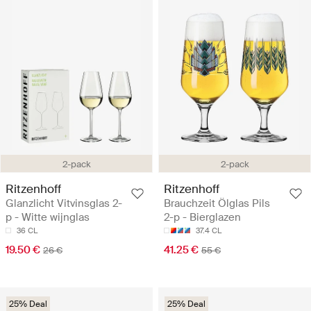
2-pack
2-pack
Ritzenhoff
Ritzenhoff
Glanzlicht Vitvinsglas 2-
Brauchzeit Ölglas Pils
p - Witte wijnglas
2-p - Bierglazen
36 CL
37.4 CL
19.50 €
41.25 €
26 €
55 €
25% Deal
25% Deal