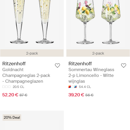
2-pack
2-pack
Ritzenhoff
Ritzenhoff
Goldnacht
Sommertau Wineglass
Champagneglas 2-pack
2-p Limoncello - Witte
- Champagneglazen
wijnglas
20.5 CL
54.4 CL
52.20 €
39.20 €
87 €
56 €
20% Deal