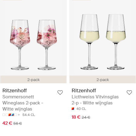
2-pack
2-pack
Ritzenhoff
Ritzenhoff
Sommersonett
Licthweiss Vitvinsglas
Wineglass 2-pack -
2-p - Witte wijnglas
Witte wijnglas
40 CL
54.4 CL
18 €
24 €
42 €
56 €