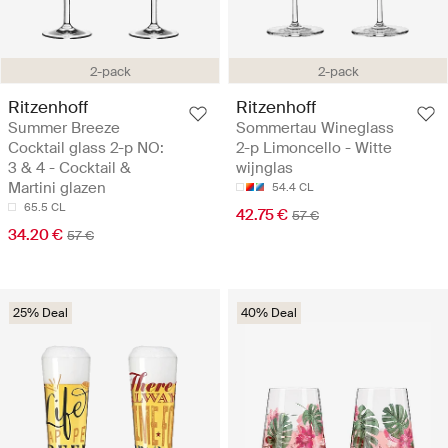
2-pack
2-pack
Ritzenhoff
Ritzenhoff
Summer Breeze
Sommertau Wineglass
Cocktail glass 2-p NO:
2-p Limoncello - Witte
3 & 4 - Cocktail &
wijnglas
Martini glazen
54.4 CL
65.5 CL
42.75 €
57 €
34.20 €
57 €
25% Deal
40% Deal