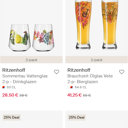
2-pack
2-pack
Ritzenhoff
Ritzenhoff
Sommertau Vattenglas
Brauchzeit Ölglas Vete
2-p - Drinkglazen
2-p- Bierglazen
50 CL
64.6 CL
28.50 €
41.25 €
38 €
55 €
25% Deal
25% Deal