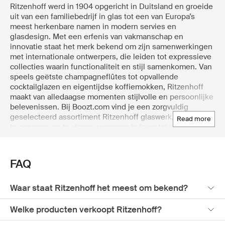
Ritzenhoff werd in 1904 opgericht in Duitsland en groeide
uit van een familiebedrijf in glas tot een van Europa’s
meest herkenbare namen in modern servies en
glasdesign. Met een erfenis van vakmanschap en
innovatie staat het merk bekend om zijn samenwerkingen
met internationale ontwerpers, die leiden tot expressieve
collecties waarin functionaliteit en stijl samenkomen. Van
speels geëtste champagneflûtes tot opvallende
cocktailglazen en eigentijdse koffiemokken, Ritzenhoff
maakt van alledaagse momenten stijlvolle en persoonlijke
belevenissen. Bij Boozt.com vind je een zorgvuldig
geselecteerd assortiment Ritzenhoff glaswerk, perfect om
read more
te serveren en te vieren, waarmee je jouw tafel direct een
upgrade geeft. Elk product wordt uitgebreid getoond,
zodat je precies het juiste item kiest. Met snelle levering
en eenvoudige retouren zorgt Boozt.com ervoor dat
FAQ
iconisch design en charmante details moeiteloos hun
weg naar jouw huis vinden.
Waar staat Ritzenhoff het meest om bekend?
Welke producten verkoopt Ritzenhoff?