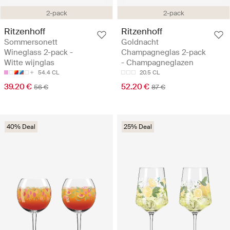
2-pack
2-pack
Ritzenhoff
Ritzenhoff
Sommersonett
Goldnacht
Wineglass 2-pack -
Champagneglas 2-pack
Witte wijnglas
- Champagneglazen
54.4 CL
20.5 CL
39.20 €
52.20 €
56 €
87 €
40% Deal
25% Deal