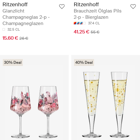
Ritzenhoff
Ritzenhoff
Glanzlicht
Brauchzeit Ölglas Pils
Champagneglas 2-p -
2-p - Bierglazen
Champagneglazen
37.4 CL
32.5 CL
41.25 €
55 €
15.60 €
26 €
30% Deal
40% Deal