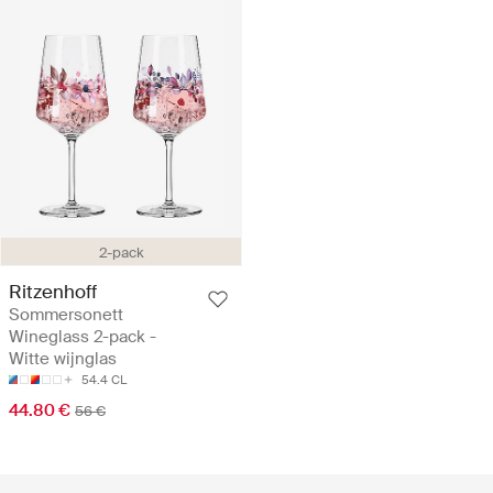
2-pack
Ritzenhoff
Sommersonett
Wineglass 2-pack -
Witte wijnglas
54.4 CL
44.80 €
56 €