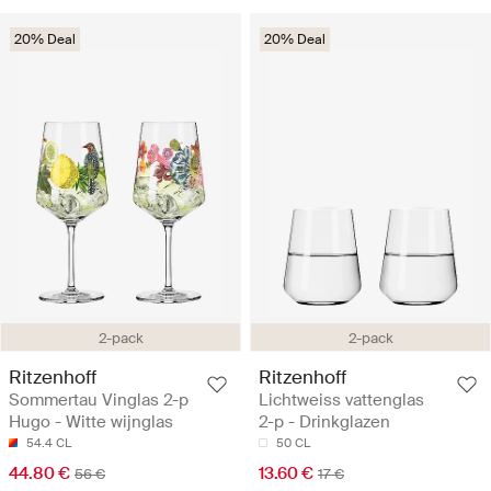
20% Deal
20% Deal
2-pack
2-pack
Ritzenhoff
Ritzenhoff
Sommertau Vinglas 2-p
Lichtweiss vattenglas
Hugo - Witte wijnglas
2-p - Drinkglazen
54.4 CL
50 CL
44.80 €
13.60 €
56 €
17 €