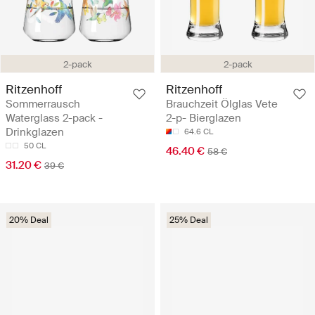
2-pack
2-pack
Ritzenhoff
Ritzenhoff
Sommerrausch
Brauchzeit Ölglas Vete
Waterglass 2-pack -
2-p- Bierglazen
Drinkglazen
64.6 CL
50 CL
46.40 €
58 €
31.20 €
39 €
20% Deal
25% Deal