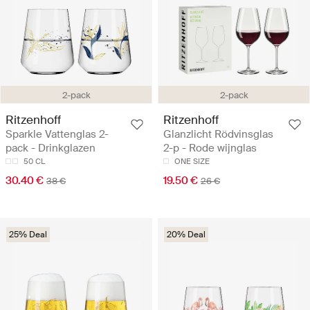
2-pack
2-pack
Ritzenhoff
Ritzenhoff
Sparkle Vattenglas 2-
Glanzlicht Rödvinsglas
pack - Drinkglazen
2-p - Rode wijnglas
50 CL
ONE SIZE
30.40 €
19.50 €
38 €
26 €
25% Deal
20% Deal