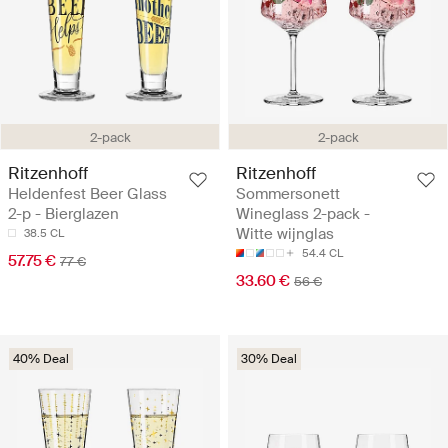
2-pack
2-pack
Ritzenhoff
Ritzenhoff
Heldenfest Beer Glass
Sommersonett
2-p - Bierglazen
Wineglass 2-pack -
Witte wijnglas
38.5 CL
54.4 CL
57.75 €
77 €
33.60 €
56 €
40% Deal
30% Deal