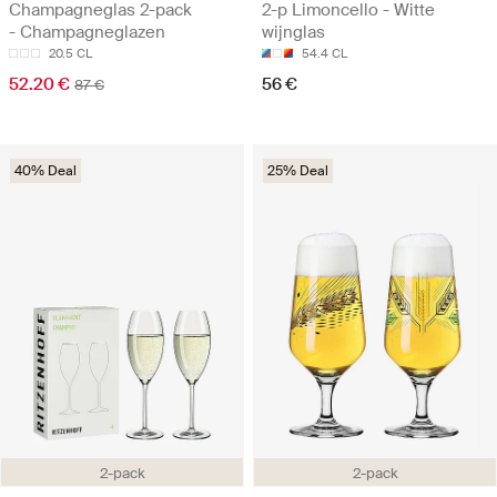
Champagneglas 2-pack
2-p Limoncello - Witte
- Champagneglazen
wijnglas
20.5 CL
54.4 CL
52.20 €
56 €
87 €
40% Deal
25% Deal
2-pack
2-pack