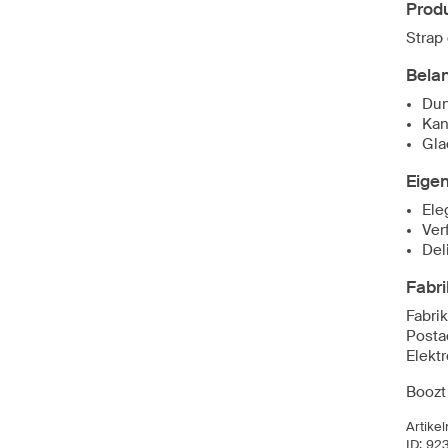
Produ
Strap
Bela
Dun
Kan
Gla
Eige
Ele
Ver
Del
Fabri
Fabri
Posta
Elekt
Boozt
Artike
ID:
92