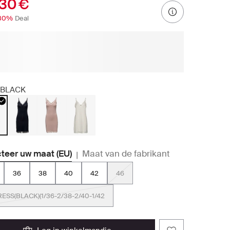
.30 €
30%
Deal
BLACK
teer uw maat (EU)
Maat van de fabrikant
|
36
38
40
42
46
RESS(BLACK)(1/36-2/38-2/40-1/42