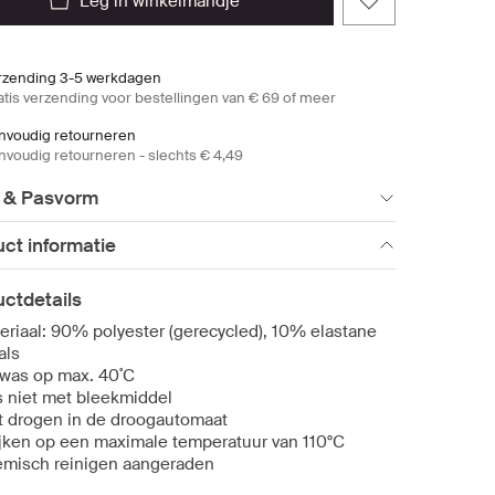
leg in winkelmandje
rzending 3-5 werkdagen
atis verzending voor bestellingen van € 69 of meer
nvoudig retourneren
nvoudig retourneren - slechts € 4,49
 & Pasvorm
ct informatie
ctdetails
eriaal: 90% polyester (gerecycled), 10% elastane
als
nwas op max. 40˚C
 niet met bleekmiddel
t drogen in de droogautomaat
ijken op een maximale temperatuur van 110°C
misch reinigen aangeraden