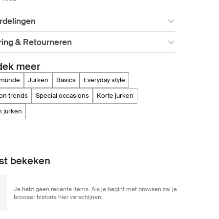
rdelingen
ring & Retourneren
dek meer
emunde
jurken
basics
everyday style
ion trends
special occasions
korte jurken
in jurken
st bekeken
Je hebt geen recente items. Als je begint met browsen zal je
browser historie hier verschijnen.