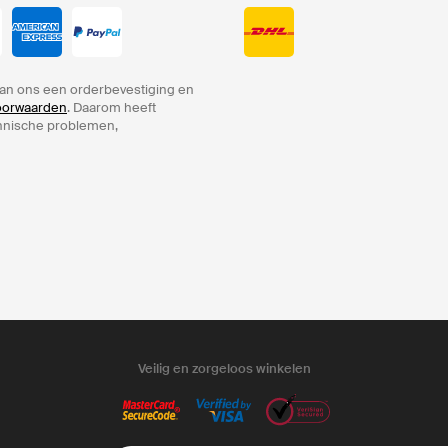
an ons een orderbevestiging en
voorwaarden
. Daarom heeft
chnische problemen,
Veilig en zorgeloos winkelen