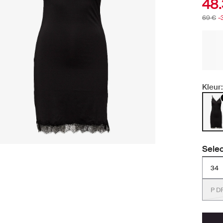
48
69 €
-
Kleur:
Selec
34
P D