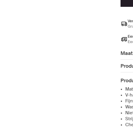
Ve
Gr
Ee
Ee
Maat
Produ
Produ
Mat
V-h
Fij
Was
Nie
Str
Che