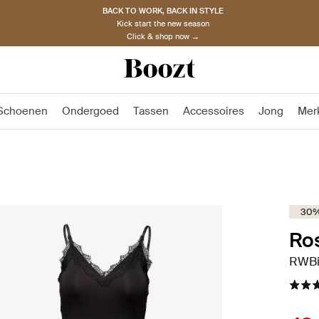
BACK TO WORK, BACK IN STYLE
Kick start the new season
Click & shop now →
Schoenen
Ondergoed
Tassen
Accessoires
Jong
Mer
30%
Ro
RWBil