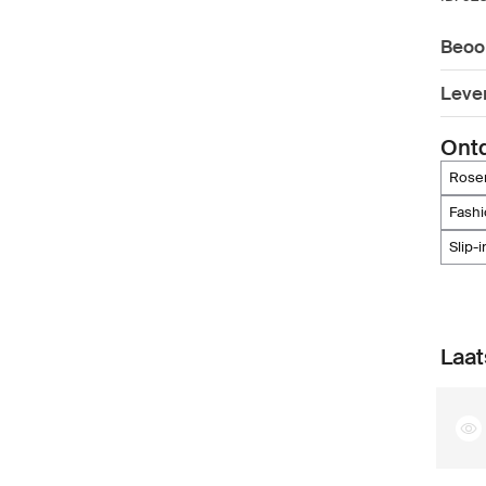
Beoo
Leve
Ont
ros
fash
slip-
Laat