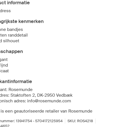
ct informatie
 dress
ngrijkste kenmerken
ne bandjes
ten randdetail
d silhouet
nschappen
gant
fijnd
icaat
kantinformatie
kant: Rosemunde
dres: Staktoften 2, DK-2950 Vedbæk
ronisch adres: info@rosemunde.com
 is een geautoriseerde retailer van Rosemunde
lnummer:
13941754 - 5704172125954
SKU:
ROS4218
34652