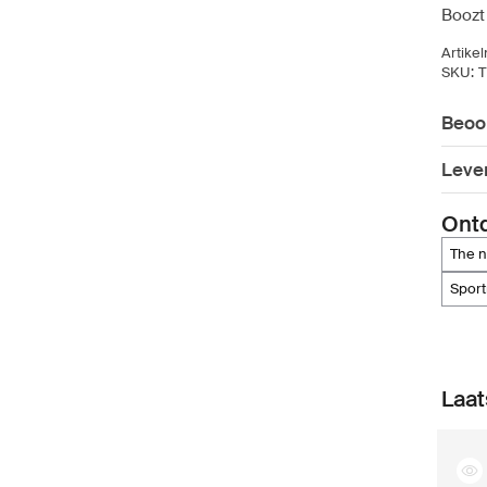
Boozt
Artike
SKU:
Beoo
Leve
Ont
the 
spor
Laat