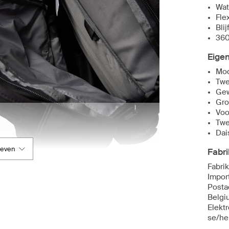
Wat
Fle
Bli
360
Eige
Mod
Twe
Gew
Gro
Voo
Twe
Dai
geven
Fabri
Fabri
Impor
Posta
Belgi
Elekt
se/he