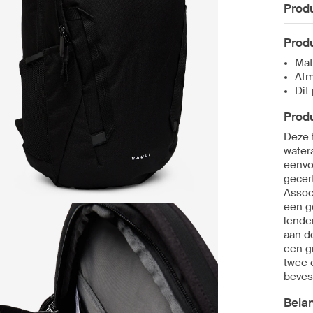
Produ
Produ
Mat
Afm
Dit
Produ
Deze 
watera
eenvo
gecer
Assoc
een g
lende
aan d
een g
twee 
beves
Bela