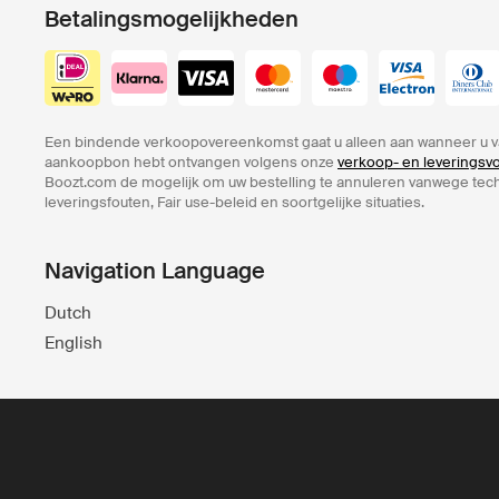
Betalingsmogelijkheden
Een bindende verkoopovereenkomst gaat u alleen aan wanneer u v
aankoopbon hebt ontvangen volgens onze
verkoop- en leverings
Boozt.com de mogelijk om uw bestelling te annuleren vanwege te
leveringsfouten, Fair use-beleid en soortgelijke situaties.
Navigation Language
Dutch
English