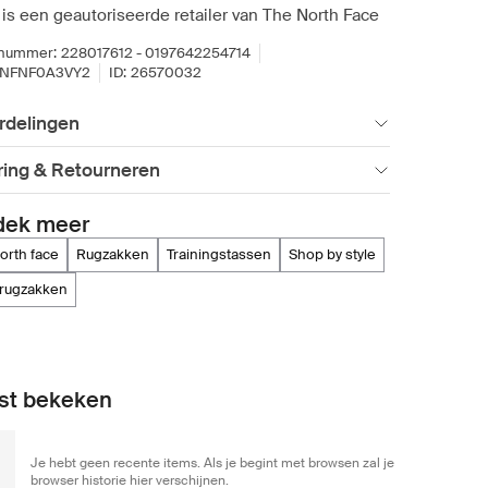
 is een geautoriseerde retailer van The North Face
lnummer:
228017612 - 0197642254714
TNFNF0A3VY2
ID:
26570032
rdelingen
ring & Retourneren
dek meer
north face
rugzakken
trainingstassen
shop by style
trugzakken
st bekeken
Je hebt geen recente items. Als je begint met browsen zal je
browser historie hier verschijnen.