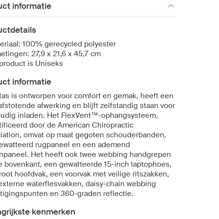
ct informatie
ctdetails
eriaal: 100% gerecycled polyester
etingen: 27,9 x 21,6 x 45,7 cm
 product is Uniseks
ct informatie
tas is ontworpen voor comfort en gemak, heeft een
fstotende afwerking en blijft zelfstandig staan voor
udig inladen. Het FlexVent™-ophangsysteem,
tificeerd door de American Chiropractic
iation, omvat op maat gegoten schouderbanden,
ewatteerd rugpaneel en een ademend
npaneel. Het heeft ook twee webbing handgrepen
e bovenkant, een gewatteerde 15-inch laptophoes,
root hoofdvak, een voorvak met veilige ritszakken,
externe waterflesvakken, daisy-chain webbing
tigingspunten en 360-graden reflectie.
ngrijkste kenmerken