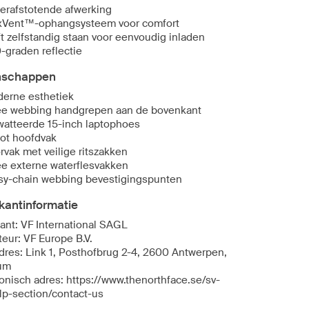
erafstotende afwerking
xVent™-ophangsysteem voor comfort
jft zelfstandig staan voor eenvoudig inladen
-graden reflectie
nschappen
erne esthetiek
e webbing handgrepen aan de bovenkant
atteerde 15-inch laptophoes
ot hoofdvak
rvak met veilige ritszakken
e externe waterflesvakken
sy-chain webbing bevestigingspunten
kantinformatie
kant: VF International SAGL
teur: VF Europe B.V.
dres: Link 1, Posthofbrug 2-4, 2600 Antwerpen,
um
ronisch adres: https://www.thenorthface.se/sv-
lp-section/contact-us