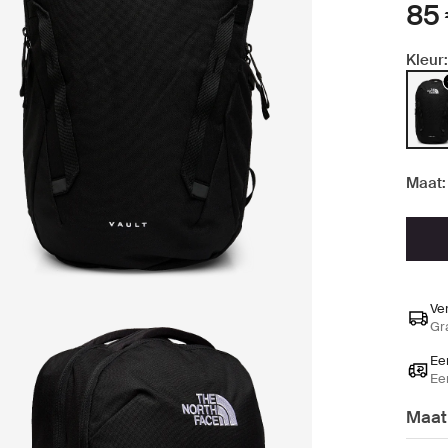
85
Kleur:
Maat:
Ve
Gr
Ee
Ee
Maat