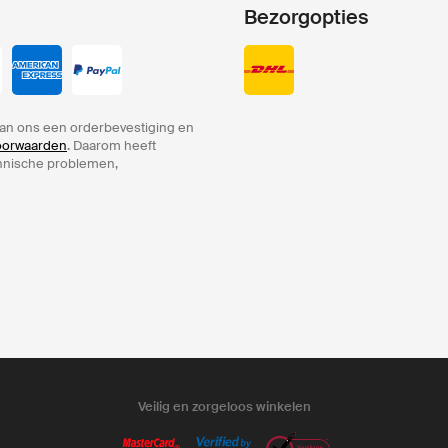
Bezorgopties
an ons een orderbevestiging en
voorwaarden
. Daarom heeft
chnische problemen,
Veilig en zorgeloos winkelen