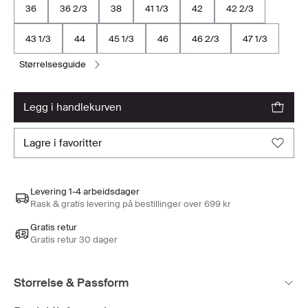
36
36 2/3
38
41 1/3
42
42 2/3
43 1/3
44
45 1/3
46
46 2/3
47 1/3
størrelsesguide
legg i handlekurven
lagre i favoritter
Levering 1-4 arbeidsdager
Rask & gratis levering på bestillinger over 699 kr
Gratis retur
Gratis retur 30 dager
Størrelse & Passform