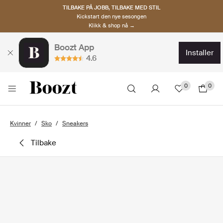
TILBAKE PÅ JOBB, TILBAKE MED STIL
Kickstart den nye sesongen
Klikk & shop nå →
Boozt App
installer
4.6
0
0
Kvinner
Sko
Sneakers
tilbake