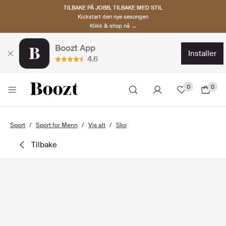
TILBAKE PÅ JOBB, TILBAKE MED STIL
Kickstart den nye sesongen
Klikk & shop nå →
Boozt App
installer
4.6
0
0
Sport
Sport for Menn
Vis alt
Sko
tilbake