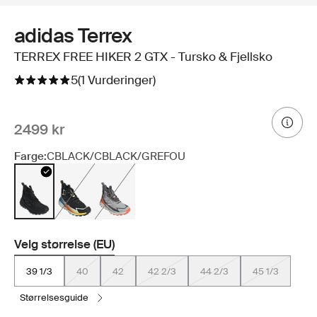
adidas Terrex
TERREX FREE HIKER 2 GTX - Tursko & Fjellsko
5
(1 Vurderinger)
2499 kr
Farge:
CBLACK/CBLACK/GREFOU
Velg størrelse (EU)
39 1/3
40
42
42 2/3
44 2/3
45 1/3
størrelsesguide