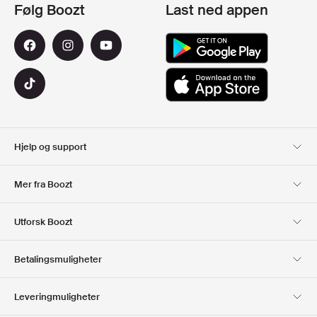
Følg Boozt
Last ned appen
Hjelp og support
Kundeservice
Levering
Mer fra Boozt
Returer
Betaling
Om Oss
Offisiell Boozt rabattkode
Utforsk Boozt
Gavekort
Våre apper
Karriere
Firmainformasjon
Club Boozt
Betalingsmuligheter
Investor relations
Ansvar
Presse og utmerkelser
Boozt Outlet
Leveringmuligheter