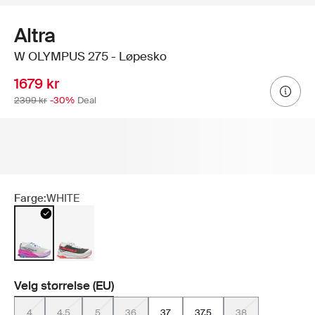
Altra
W OLYMPUS 275 - Løpesko
1679 kr
2399 kr
-30%
Deal
Farge:
WHITE
Velg størrelse (EU)
4
4.5
5
36
37
37.5
38