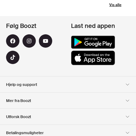
Vis alle
Følg Boozt
Last ned appen
Hjelp og support
Kundeservice
Levering
Mer fra Boozt
Returer
Betaling
Om Oss
Offisiell Boozt rabattkode
Utforsk Boozt
Gavekort
Våre apper
Karriere
Firmainformasjon
Club Boozt
Betalingsmuligheter