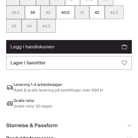
38.5
39
40
40.5
41
42
42.5
43
44
44.5
legg i handlekurven
lagre i favoritter
Levering 1-4 arbeidsdager
Rask & gratis levering på bestillinger over 699 kr
Gratis retur
Gratis retur 30 dager
Størrelse & Passform