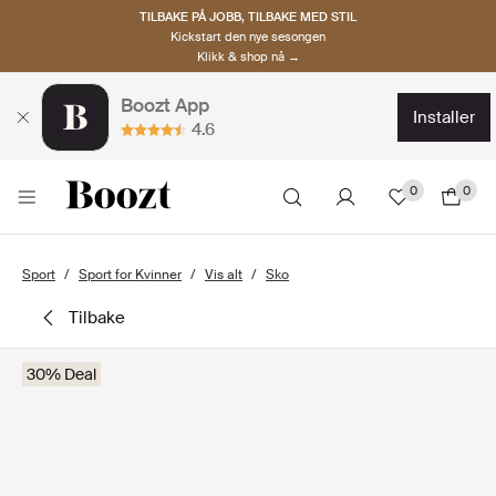
TILBAKE PÅ JOBB, TILBAKE MED STIL
Kickstart den nye sesongen
Klikk & shop nå →
Boozt App
installer
4.6
0
0
Sport
Sport for Kvinner
Vis alt
Sko
tilbake
30% Deal