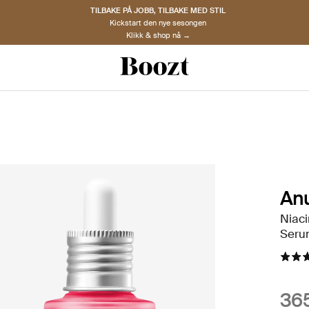
TILBAKE PÅ JOBB, TILBAKE MED STIL
Kickstart den nye sesongen
Klikk & shop nå →
An
Niac
Seru
365