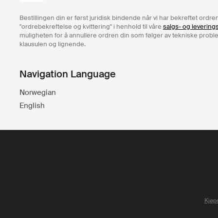
Bestillingen din er først juridisk bindende når vi har bekreftet ord
"ordrebekreftelse og kvittering" i henhold til våre
salgs- og levering
muligheten for å annullere ordren din som følger av tekniske problem
klausulen og lignende.
Navigation Language
Norwegian
English
Kjøps