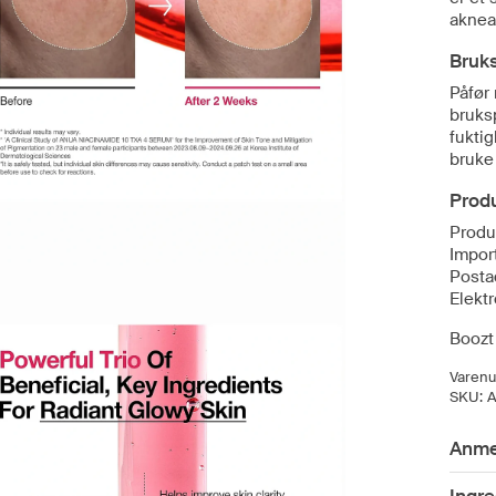
aknear
Bruks
Påfør
bruks
fukti
bruke
Produ
Produ
Impor
Posta
Elekt
Boozt 
Varen
SKU:
Anme