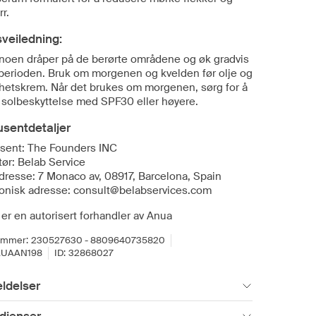
r.
veiledning:
 noen dråper på de berørte områdene og øk gradvis
perioden. Bruk om morgenen og kvelden før olje og
ghetskrem. Når det brukes om morgenen, sørg for å
 solbeskyttelse med SPF30 eller høyere.
sentdetaljer
sent: The Founders INC
tør: Belab Service
dresse: 7 Monaco av, 08917, Barcelona, Spain
ronisk adresse: consult@belabservices.com
er en autorisert forhandler av Anua
ummer:
230527630 - 8809640735820
AUAAN198
ID:
32868027
ldelser