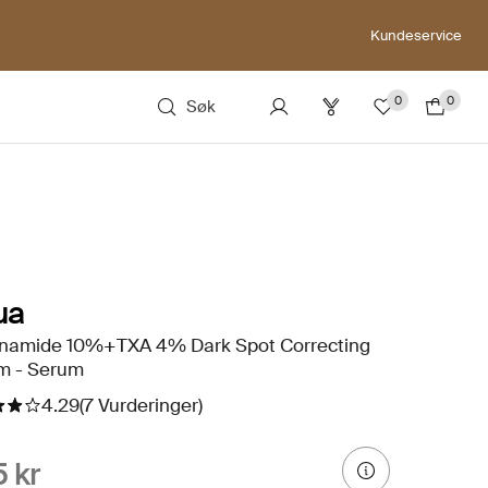
Kundeservice
0
0
Søk
ua
inamide 10%+TXA 4% Dark Spot Correcting
m - Serum
4.29
(7 Vurderinger)
 kr