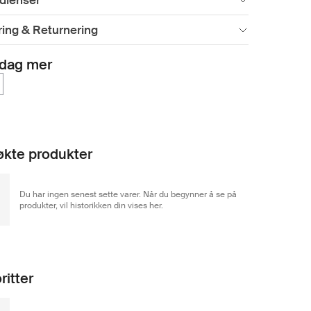
dienser
ing & Returnering
dag mer
kte produkter
Du har ingen senest sette varer. Når du begynner å se på
produkter, vil historikken din vises her.
ritter