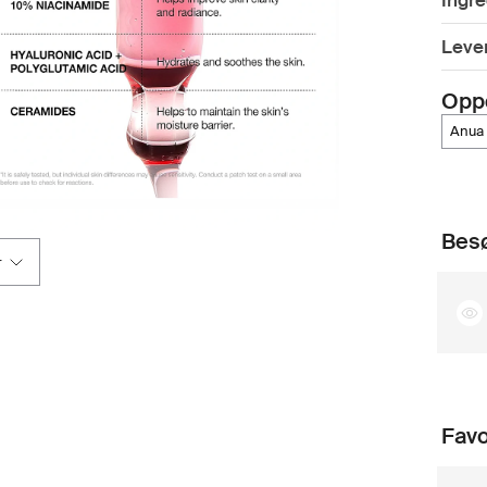
Ingre
Lever
Opp
anua
Besø
r
Favo