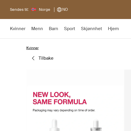
Sendes til:
Norge
NO
Kvinner
Menn
Barn
Sport
Skjønnhet
Hjem
Kvinner
tilbake