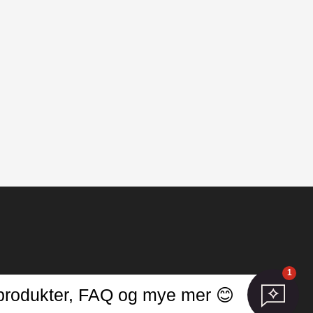
1
er
r, produkter, FAQ og mye mer 😊