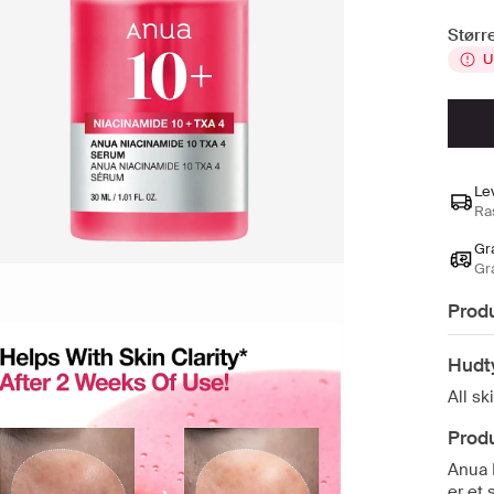
Større
U
Le
Ras
Gra
Gr
Prod
Hudt
All sk
Prod
Anua 
er et