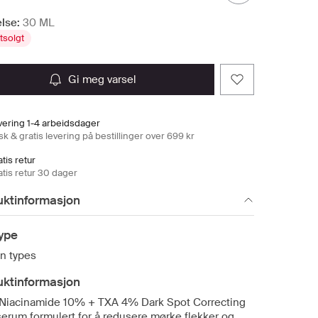
lse:
30 ML
tsolgt
gi meg varsel
vering 1-4 arbeidsdager
k & gratis levering på bestillinger over 699 kr
tis retur
atis retur 30 dager
uktinformasjon
ype
in types
uktinformasjon
Niacinamide 10% + TXA 4% Dark Spot Correcting
 serum formulert for å redusere mørke flekker og