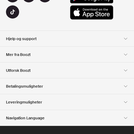
Hjelp og support
Kundeservice
Levering
Mer fra Boozt
Returer
Betaling
Om Oss
Offisiell Boozt rabattkode
Utforsk Boozt
Gavekort
Våre apper
Karriere
Firmainformasjon
Club Boozt
Betalingsmuligheter
Investor relations
Ansvar
Presse og utmerkelser
Boozt Outlet
Leveringmuligheter
Navigation Language
Norwegian
English