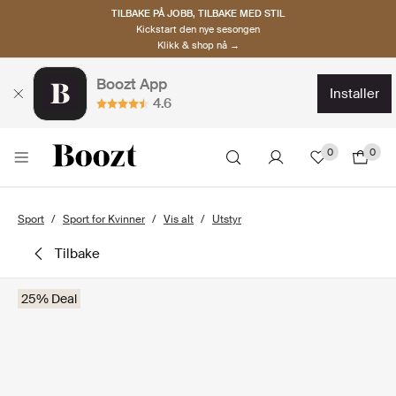
TILBAKE PÅ JOBB, TILBAKE MED STIL
Kickstart den nye sesongen
Klikk & shop nå →
Boozt App
installer
4.6
0
0
Sport
Sport for Kvinner
Vis alt
Utstyr
tilbake
25% Deal