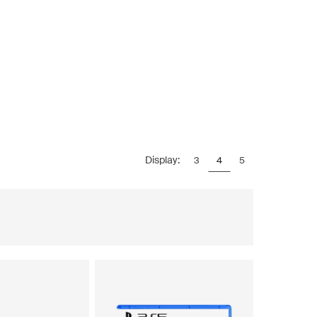
Display:
3
4
5