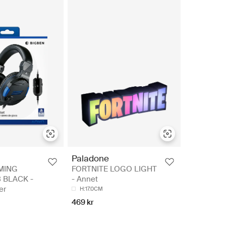
Paladone
MING
FORTNITE LOGO LIGHT
 BLACK -
- Annet
er
H:17.0CM
469 kr