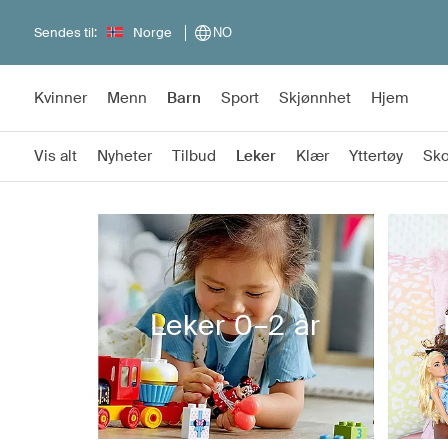
Sendes til:
Norge
NO
Kvinner
Menn
Barn
Sport
Skjønnhet
Hjem
Vis alt
Nyheter
Tilbud
Leker
Klær
Yttertøy
Sk
Leker 0–2 år