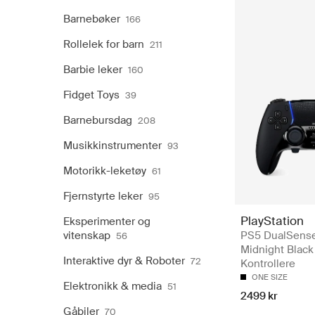
Barnebøker
166
Rollelek for barn
211
Barbie leker
160
Fidget Toys
39
Barnebursdag
208
Musikkinstrumenter
93
Motorikk-leketøy
61
Fjernstyrte leker
95
PlayStation
Eksperimenter og
vitenskap
PS5 DualSens
56
Midnight Black
Interaktive dyr & Roboter
72
Kontrollere
ONE SIZE
Elektronikk & media
51
2499 kr
Gåbiler
70