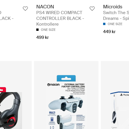
NACON
Microids
O
PS4 WIRED COMPACT
Switch The 
LACK -
CONTROLLER BLACK -
Dreams - Spi
Kontrollere
ONE SIZE
ONE SIZE
449 kr
499 kr