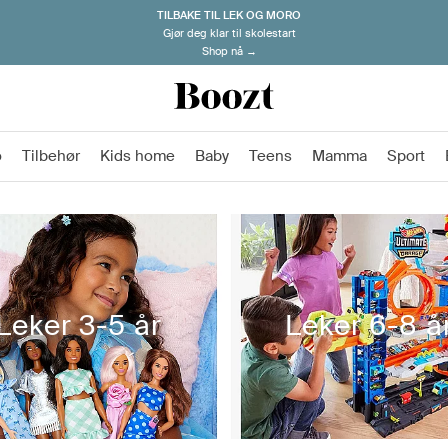
TILBAKE TIL LEK OG MORO
Gjør deg klar til skolestart
Shop nå →
o
Tilbehør
Kids home
Baby
Teens
Mamma
Sport
Leker 3-5 år
Leker 6-8 å