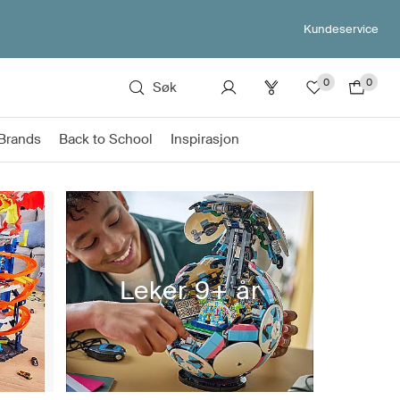
Kundeservice
0
0
Søk
Brands
Back to School
Inspirasjon
r
Leker 9+ år