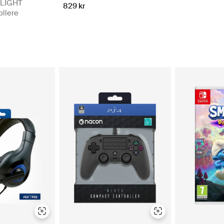
LIGHT
829 kr
llere