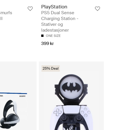
PlayStation
Smurfs
PS5 Dual Sense
ll
Charging Station -
Stativer og
ladestasjoner
ONE SIZE
399 kr
25% Deal