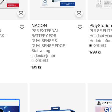
NACON
PlayStation
O
PS5 EXTERNAL
PULSE ELITE
CK -
BATTERY FOR
Headset w c
DUALSENSE &
Hodetelefon
DUALSENSE EDGE -
ONE SIZE
Stativer og
1799 kr
ladestasjoner
ONE SIZE
199 kr