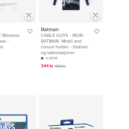
Batman
 Wireless
CABLE GUYS - IKON -
ase -
BATMAN- Mobil and
er
consol holder - Stativer
og ladestasjoner
H:22CM
344 kr
459 kr