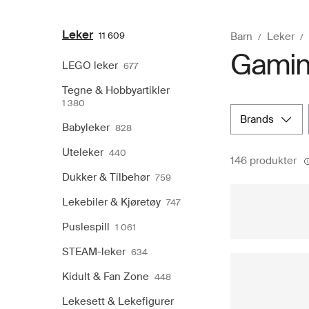
Leker
11 609
Barn
Leker
Gami
LEGO leker
677
Tegne & Hobbyartikler
1 380
brands
Babyleker
828
Uteleker
440
146 produkter
Dukker & Tilbehør
759
Lekebiler & Kjøretøy
747
Puslespill
1 061
STEAM-leker
634
Kidult & Fan Zone
448
Lekesett & Lekefigurer