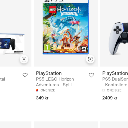
PlayStation
PlayStation
tal
PS5 LEGO Horizon
PS5 DualSen
 -
Adventures - Spill
- Kontrollere
ONE SIZE
ONE SIZE
349 kr
2499 kr