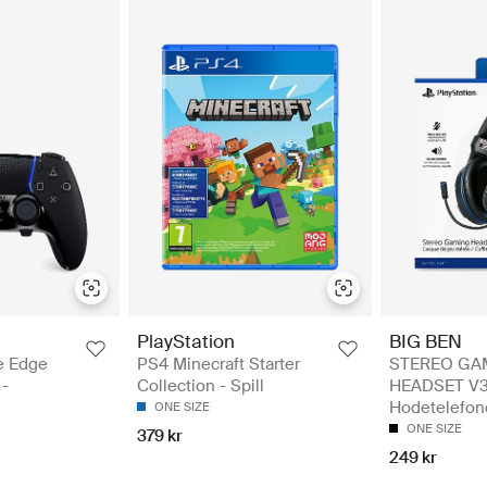
PlayStation
BIG BEN
e Edge
PS4 Minecraft Starter
STEREO GA
 -
Collection - Spill
HEADSET V3
Hodetelefon
ONE SIZE
ONE SIZE
379 kr
249 kr