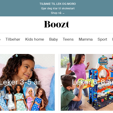
TILBAKE TIL LEK OG MORO
Gjør deg klar til skolestart
Shop nå →
o
Tilbehør
Kids home
Baby
Teens
Mamma
Sport
Leker 3-5 år
Leker 6-8 å