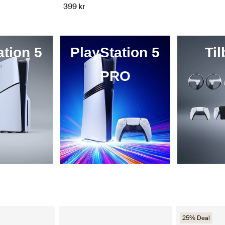
399 kr
ation 5
PlayStation 5
Ti
PRO
25% Deal