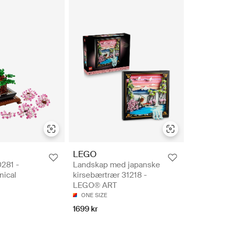
LEGO
0281 -
Landskap med japanske
ical
kirsebærtrær 31218 -
LEGO® ART
ONE SIZE
1699 kr