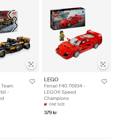
LEGO
® Team
Ferrari F40 76934 -
il -
LEGO® Speed
ed
Champions
ONE SIZE
379 kr