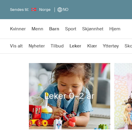
Sendes til:
Norge
NO
Kvinner
Menn
Barn
Sport
Skjønnhet
Hjem
Vis alt
Nyheter
Tilbud
Leker
Klær
Yttertøy
Sk
Leker 0–2 år