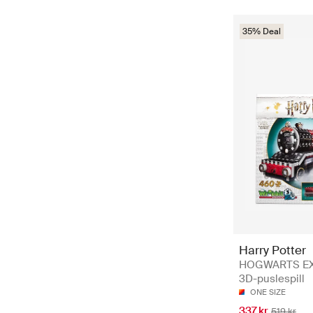
35% Deal
Harry Potter
HOGWARTS EX
3D-puslespill
ONE SIZE
337 kr
519 kr