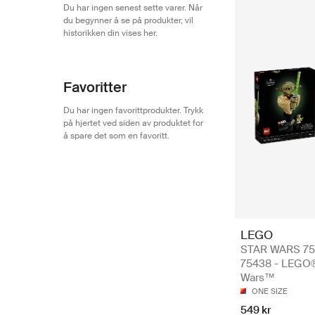
Du har ingen senest sette varer. Når
du begynner å se på produkter, vil
historikken din vises her.
Favoritter
Du har ingen favorittprodukter. Trykk
på hjertet ved siden av produktet for
å spare det som en favoritt.
LEGO
STAR WARS 7
75438 - LEGO®
Wars™
ONE SIZE
549 kr