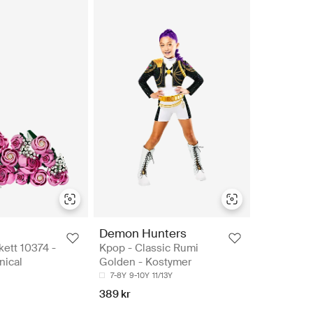
Demon Hunters
ett 10374 -
Kpop - Classic Rumi
ical
Golden - Kostymer
7-8Y
9-10Y
11/13Y
389 kr