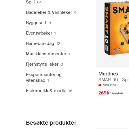
Spill
64
Badeleker & Vannleker
6
Byggesett
8
Eventyrbøker
1
Barnebursdag
12
Musikkinstrumenter
1
Fjernstyrte leker
3
Martinex
Eksperimenter og
SMART10 - Spil
vitenskap
1
SWEDISH
Elektronikk & media
16
265 kr
379 kr
Besøkte produkter