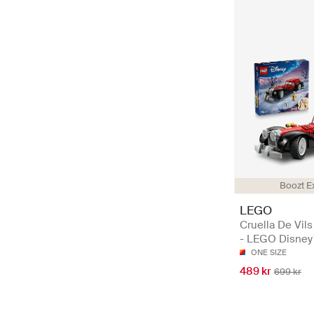
Boozt E
LEGO
Cruella De Vils
- LEGO Disne
ONE SIZE
489 kr
699 kr