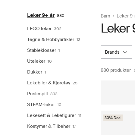
Leker 9+ år
880
Barn
Leker 9+
Leker 9
LEGO leker
302
Tegne & Hobbyartikler
13
Stableklosser
1
brands
Uteleker
10
880 produkter
Dukker
1
Lekebiler & Kjøretøy
25
Puslespill
393
STEAM-leker
10
Lekesett & Lekefigurer
11
30% Deal
Kostymer & Tilbehør
17