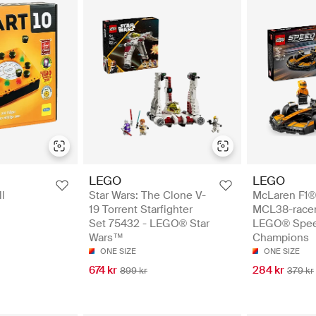
LEGO
LEGO
l
Star Wars: The Clone V-
McLaren F1
19 Torrent Starfighter
MCL38-racerb
Set 75432 - LEGO® Star
LEGO® Spe
Wars™
Champions
ONE SIZE
ONE SIZE
674 kr
284 kr
899 kr
379 kr