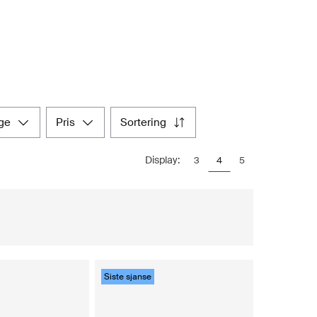
rge
pris
sortering
Display:
3
4
5
Siste sjanse