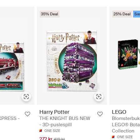
35% Deal
25% Deal
Sis
Harry Potter
LEGO
PRESS -
THE KNIGHT BUS NEW
Blomsterbuk
- 3D-puslespill
LEGO® Botan
Collection
ONE SIZE
ONE SIZE
272 kr
419 kr