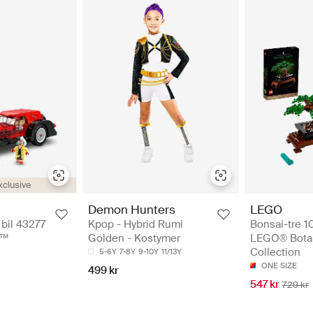
xclusive
Demon Hunters
LEGO
 bil 43277
Kpop - Hybrid Rumi
Bonsai-tre 1
y™
Golden - Kostymer
LEGO® Botan
Collection
5-6Y
7-8Y
9-10Y
11/13Y
ONE SIZE
499 kr
547 kr
729 kr