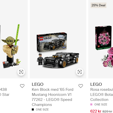
25% Deal
LEGO
LEGO
5438
Ken Block med '65 Ford
Rosa rosebuk
 Star
Mustang Hoonicorn V1
LEGO® Botan
77262 - LEGO® Speed
Collection
Champions
ONE SIZE
ONE SIZE
622 kr
829 kr