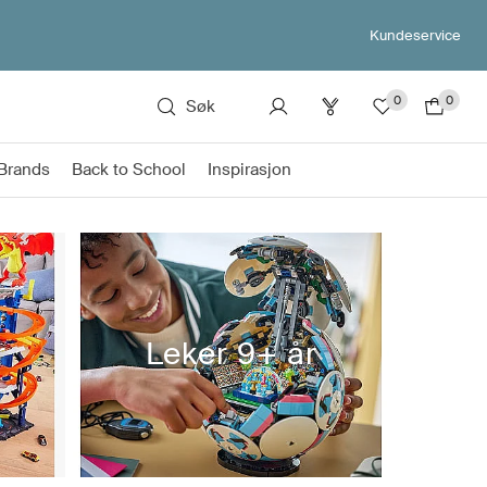
Kundeservice
0
0
Søk
Brands
Back to School
Inspirasjon
r
Leker 9+ år