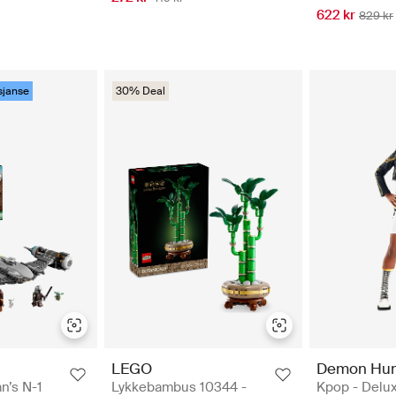
622 kr
829 kr
sjanse
30% Deal
LEGO
Demon Hun
n’s N-1
Lykkebambus 10344 -
Kpop - Delu