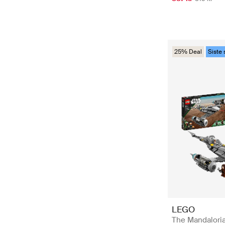
25% Deal
Siste 
LEGO
The Mandaloria