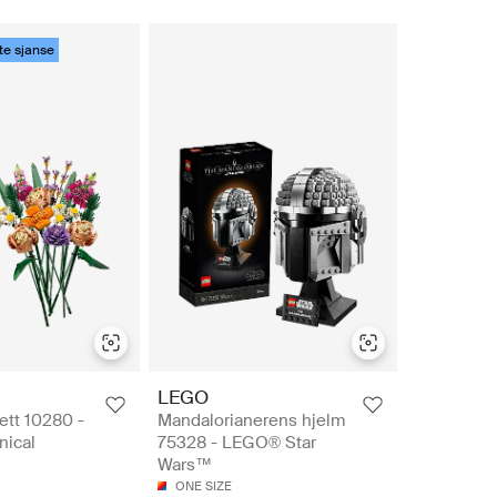
te sjanse
LEGO
ett 10280 -
Mandalorianerens hjelm
ical
75328 - LEGO® Star
Wars™
ONE SIZE