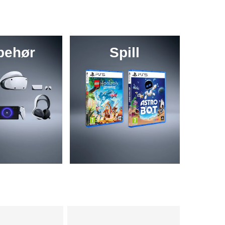
lbehør
Spill