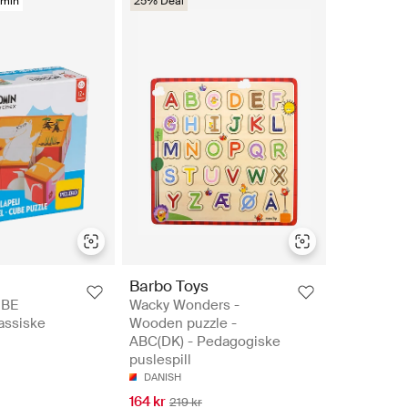
min
25% Deal
Barbo Toys
BE
Wacky Wonders -
assiske
Wooden puzzle -
ABC(DK) - Pedagogiske
puslespill
DANISH
164 kr
219 kr