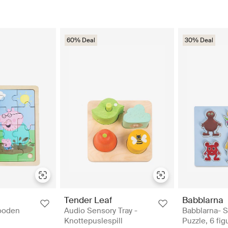
60% Deal
30% Deal
Tender Leaf
Babblarna
ooden
Audio Sensory Tray -
Babblarna- 
Knottepuslespill
Puzzle, 6 figu