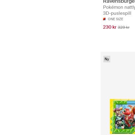
Ravensburge
Pokémon nattly
3D-puslespill
ONE SIZE
230 kr
329 kr
Ny