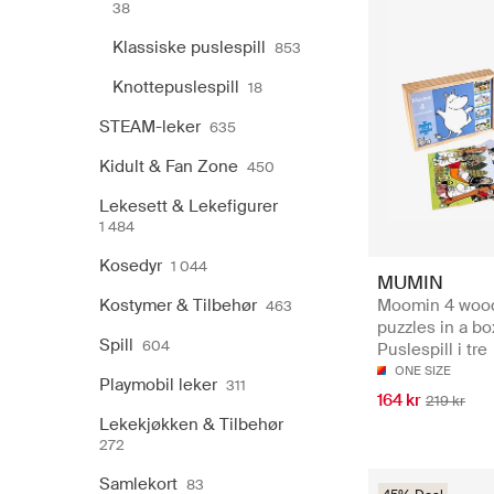
38
Klassiske puslespill
853
Knottepuslespill
18
STEAM-leker
635
Kidult & Fan Zone
450
Lekesett & Lekefigurer
1 484
Kosedyr
1 044
MUMIN
Kostymer & Tilbehør
Moomin 4 woo
463
puzzles in a bo
Spill
604
Puslespill i tre
ONE SIZE
Playmobil leker
311
164 kr
219 kr
Lekekjøkken & Tilbehør
272
Samlekort
83