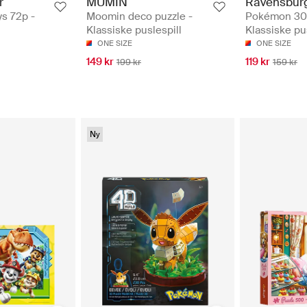
r
MUMIN
Ravensbur
s 72p -
Moomin deco puzzle -
Pokémon 30
Klassiske puslespill
Klassiske pu
ONE SIZE
ONE SIZE
149 kr
119 kr
199 kr
159 kr
Ny