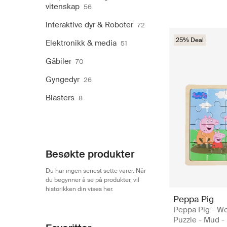
vitenskap
56
Interaktive dyr & Roboter
72
25% Deal
Elektronikk & media
51
Gåbiler
70
Gyngedyr
26
Blasters
8
Besøkte produkter
Du har ingen senest sette varer. Når
du begynner å se på produkter, vil
historikken din vises her.
Peppa Pig
Peppa Pig - W
Puzzle - Mud -