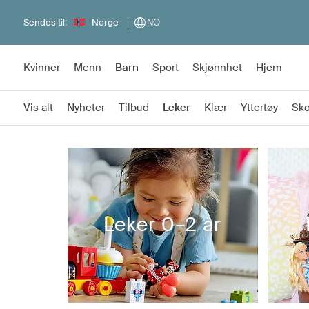
Sendes til:
Norge
NO
Kvinner
Menn
Barn
Sport
Skjønnhet
Hjem
Vis alt
Nyheter
Tilbud
Leker
Klær
Yttertøy
Sk
Leker 0–2 år