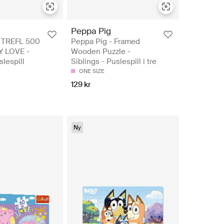
Peppa Pig
TREFL 500
Peppa Pig - Framed
Y LOVE -
Wooden Puzzle -
slespill
Siblings - Puslespill i tre
ONE SIZE
129 kr
Ny