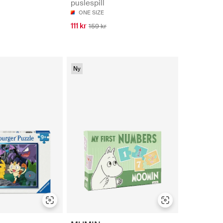
puslespill
ONE SIZE
111 kr
159 kr
Ny