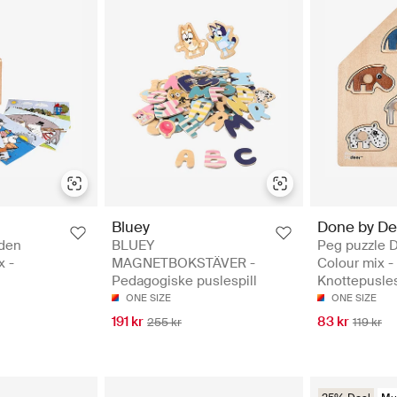
Bluey
Done by De
den
BLUEY
Peg puzzle D
x -
MAGNETBOKSTÄVER -
Colour mix -
Pedagogiske puslespill
Knottepusles
ONE SIZE
ONE SIZE
191 kr
83 kr
255 kr
119 kr