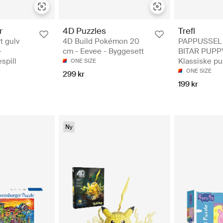
r
4D Puzzles
Trefl
t gulv
4D Build Pokémon 20
PAPPUSSEL 
-
cm - Eevee - Byggesett
BITAR PUPP
spill
Klassiske pu
ONE SIZE
ONE SIZE
299 kr
199 kr
Ny