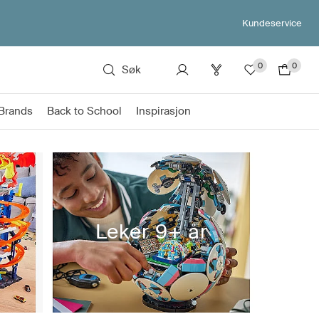
Kundeservice
0
0
Søk
Brands
Back to School
Inspirasjon
r
Leker 9+ år