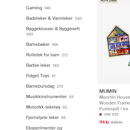
45% Deal
Gaming
146
Badeleker & Vannleker
240
Byggeklosser & Byggesett
360
Barnebøker
166
Rollelek for barn
212
Barbie leker
163
Fidget Toys
41
Barnebursdag
210
MUMIN
Musikkinstrumenter
93
Moomin House
Wooden Frame 
Motorikk-leketøy
62
Puslespill i tre
ONE SIZE
Fjernstyrte leker
95
114 kr
209 kr
Eksperimenter og