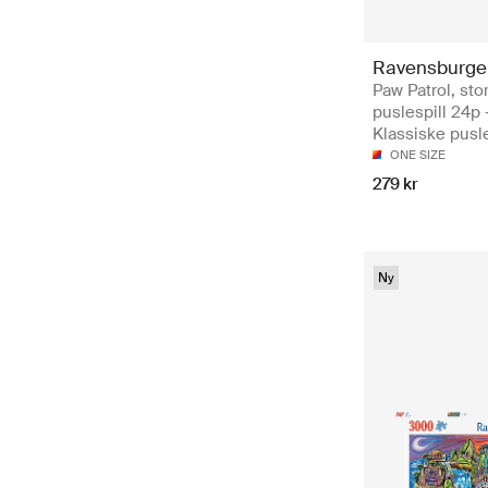
Ravensburge
Paw Patrol, stor
puslespill 24p 
Klassiske pusle
ONE SIZE
279 kr
Ny