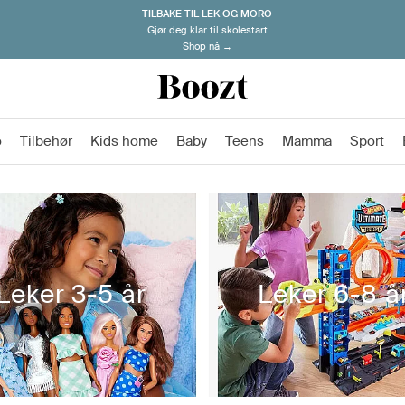
TILBAKE TIL LEK OG MORO
Gjør deg klar til skolestart
Shop nå →
o
Tilbehør
Kids home
Baby
Teens
Mamma
Sport
Leker 3-5 år
Leker 6-8 å