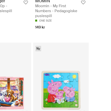
ger
MUMIN
0p -
Moomin - My First
slespill
Numbers - Pedagogiske
puslespill
ONE SIZE
149 kr
Ny