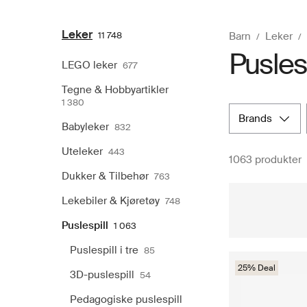
Leker
11 748
Barn
Leker
Puslesp
LEGO leker
677
Tegne & Hobbyartikler
1 380
brands
Babyleker
832
Uteleker
443
1063 produkter
Dukker & Tilbehør
763
Lekebiler & Kjøretøy
748
Puslespill
1 063
Puslespill i tre
85
25% Deal
3D-puslespill
54
Pedagogiske puslespill