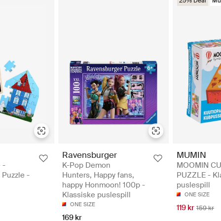
25% Deal
Mu
Ravensburger
MUMIN
 -
K-Pop Demon
MOOMIN CU
Puzzle -
Hunters, Happy fans,
PUZZLE - Kl
happy Honmoon! 100p -
puslespill
Klassiske puslespill
ONE SIZE
ONE SIZE
119 kr
159 kr
169 kr