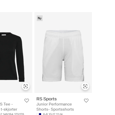
Ny
RS Sports
S Tee -
Junior Performance
-skjorter
Shorts- Sportsshorts
52
148/164
170/176
6-8
10-12
12-14