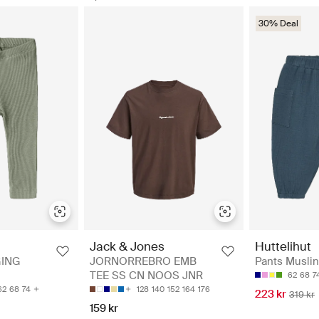
30% Deal
Huttelihut
Jack & Jones
Pants Muslin
GING
JORNORREBRO EMB
TEE SS CN NOOS JNR
62
68
7
62
68
74
128
140
152
164
176
223 kr
319 kr
159 kr