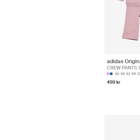
adidas Origin
CREW PANTS 
80
86
92
98
1
499 kr