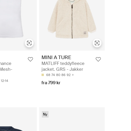
MINI A TURE
rmance
MATLIFF teddyfleece
 Mesh-
jacket. GRS - Jakker
68
74
80
86
92
12-14
fra 799 kr
Ny