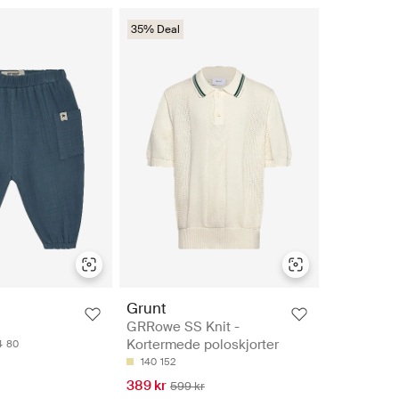
35% Deal
Grunt
GRRowe SS Knit -
Kortermede poloskjorter
4
80
140
152
389 kr
599 kr