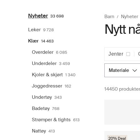
Nyheter
33 698
Barn
Nyheter
Nytt nå
Leker
9 728
Klær
14 463
Overdeler
6 085
Jenter
Underdeler
3 459
materiale
Kjoler & skjørt
1 340
Joggedresser
162
14450 produkte
Undertøy
343
Badetøy
768
Strømper & tights
613
Nattøy
413
20% Deal