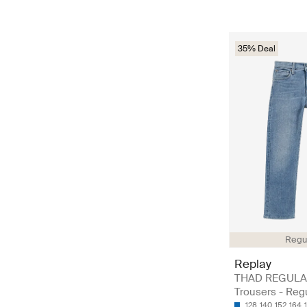
35% Deal
Regul
Replay
THAD REGUL
Trousers - Reg
128
140
152
164