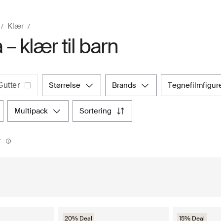
Klær
 – klær til barn
størrelse
brands
tegnefilmfigur
Gutter
multipack
sortering
r
20% Deal
15% Deal