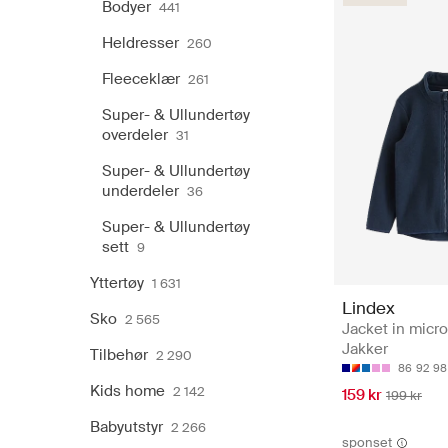
Bodyer
441
Heldresser
260
Fleeceklær
261
Super- & Ullundertøy
overdeler
31
Super- & Ullundertøy
underdeler
36
Super- & Ullundertøy
sett
9
Yttertøy
1 631
Lindex
Sko
2 565
Jacket in micro
Jakker
Tilbehør
2 290
86
92
98
Kids home
2 142
159 kr
199 kr
Babyutstyr
2 266
sponset