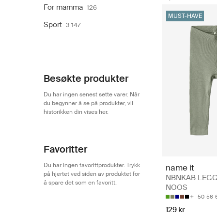
For mamma
126
MUST-HAVE
Sport
3 147
Besøkte produkter
Du har ingen senest sette varer. Når
du begynner å se på produkter, vil
historikken din vises her.
Favoritter
Du har ingen favorittprodukter. Trykk
name it
på hjertet ved siden av produktet for
NBNKAB LEG
å spare det som en favoritt.
NOOS
50
56
129 kr