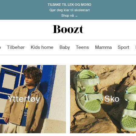
TILBAKE TIL LEK OG MORO
Gjør deg klar til skolestart
Shop nå →
o
Tilbehør
Kids home
Baby
Teens
Mamma
Sport
Yttertøy
Sko