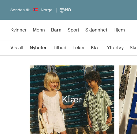
Sendes til:
Norge
NO
Kvinner
Menn
Barn
Sport
Skjønnhet
Hjem
Vis alt
Nyheter
Tilbud
Leker
Klær
Yttertøy
Sk
Klær