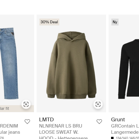
30% Deal
Ny
ar fit
LMTD
Grunt
ARDENIM
NLNRENAR LS BRU
GRContain L
ular jeans
LOOSE SWEAT W.
Langermede t
HOOD - Hettegensere
176
134/140
146/1