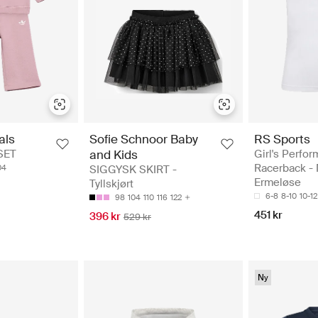
Sofie Schnoor Baby
RS Sports
als
and Kids
Girl's Perfo
SET
Racerback -
SIGGYSK SKIRT -
04
Ermeløse
Tyllskjørt
6-8
8-10
10-12
98
104
110
116
122
451 kr
396 kr
529 kr
Ny