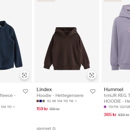
Lindex
Hummel
fleece -
Hoodie - Hettegensere
hmlJR REG 
HOODIE - He
92
98
104
110
116
104
110
110/116
122/12
159 kr
199 kr
365 kr
430 kr
sponset