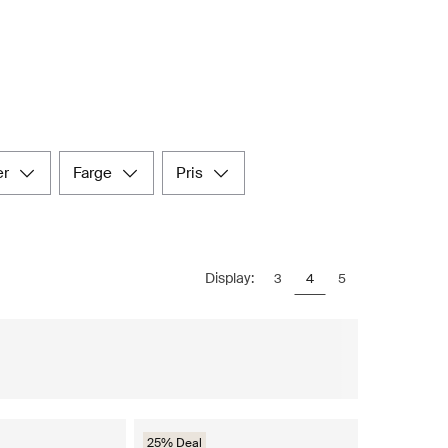
er
farge
pris
Display:
3
4
5
25% Deal