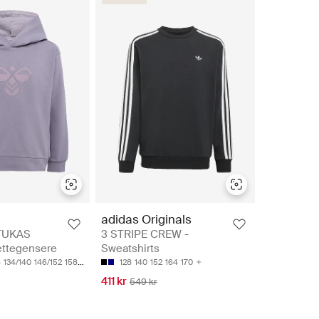
adidas Originals
TUKAS
3 STRIPE CREW -
ttegensere
Sweatshirts
8
134/140
146/152
158/164
128
140
152
164
170
411 kr
549 kr