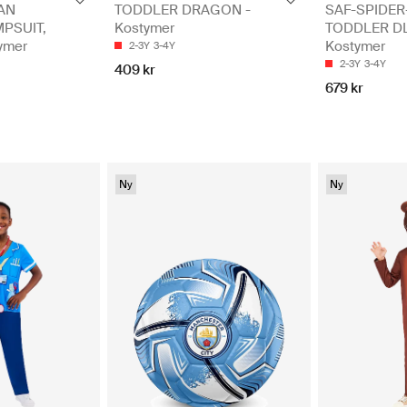
AN
TODDLER DRAGON -
SAF-SPIDE
MPSUIT,
Kostymer
TODDLER DL
ymer
Kostymer
2-3Y
3-4Y
2-3Y
3-4Y
409 kr
679 kr
Ny
Ny