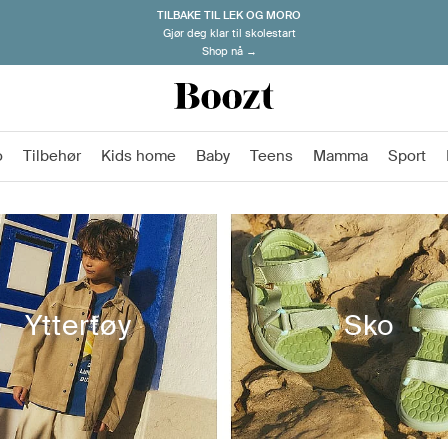
TILBAKE TIL LEK OG MORO
Gjør deg klar til skolestart
Shop nå →
o
Tilbehør
Kids home
Baby
Teens
Mamma
Sport
Yttertøy
Sko