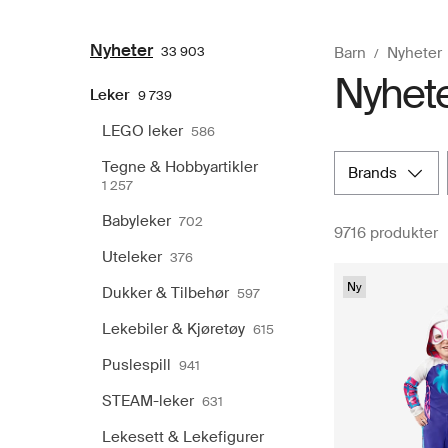
Nyheter
33 903
Barn
Nyheter
Nyhete
Leker
9 739
LEGO leker
586
Tegne & Hobbyartikler
brands
1 257
Babyleker
702
9716 produkter
Uteleker
376
Ny
Dukker & Tilbehør
597
Lekebiler & Kjøretøy
615
Puslespill
941
STEAM-leker
631
Lekesett & Lekefigurer