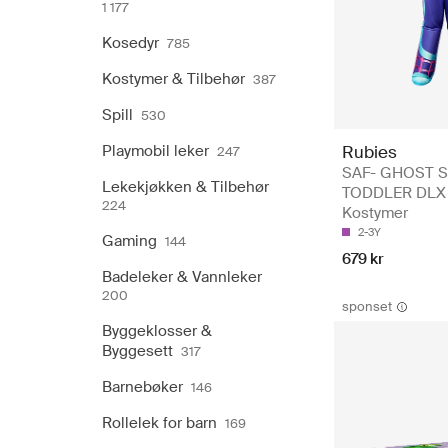
1 177
Kosedyr
785
Kostymer & Tilbehør
387
Spill
530
Playmobil leker
Rubies
247
SAF- GHOST S
Lekekjøkken & Tilbehør
TODDLER DLX 
224
Kostymer
2-3Y
Gaming
144
679 kr
Badeleker & Vannleker
200
sponset
Byggeklosser &
Byggesett
317
Barnebøker
146
Rollelek for barn
169