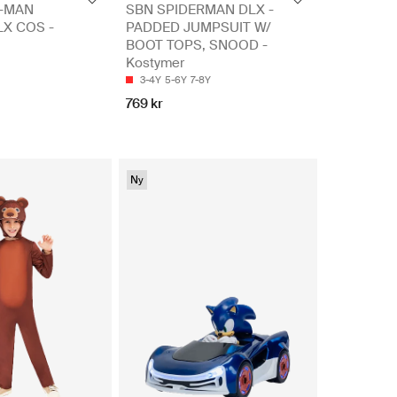
R-MAN
SBN SPIDERMAN DLX -
X COS -
PADDED JUMPSUIT W/
BOOT TOPS, SNOOD -
Kostymer
3-4Y
5-6Y
7-8Y
769 kr
Ny