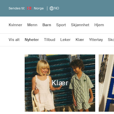
Sendes til:
Norge
NO
Kvinner
Menn
Barn
Sport
Skjønnhet
Hjem
Vis alt
Nyheter
Tilbud
Leker
Klær
Yttertøy
Sk
Klær