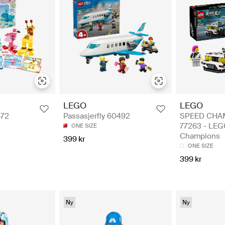
LEGO
LEGO
SPEED CHA
472
Passasjerfly 60492
77263 - LE
ONE SIZE
Champions
399 kr
ONE SIZE
399 kr
Ny
Ny