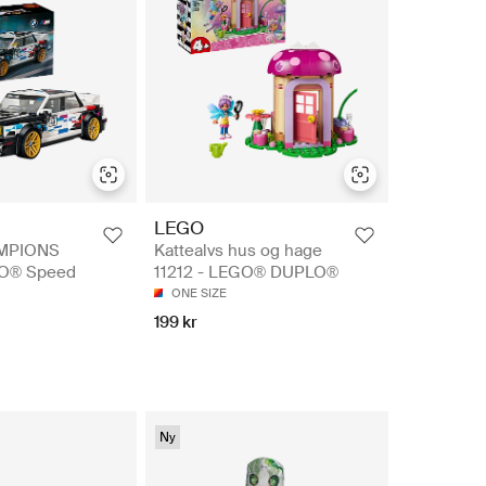
LEGO
MPIONS
Kattealvs hus og hage
GO® Speed
11212 - LEGO® DUPLO®
ONE SIZE
199 kr
Ny