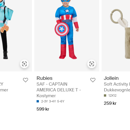
Rubies
Jollein
RY
SAF - CAPTAIN
Soft Activity
ymer
AMERICA DELUXE T -
Dukkevognle
Kostymer
12X12
2-3Y
3-4Y
5-6Y
259 kr
599 kr