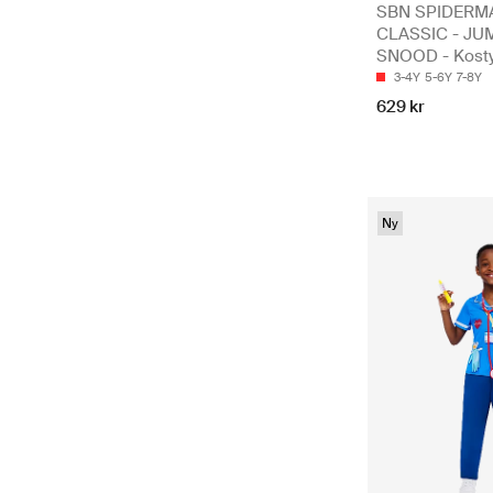
SBN SPIDERM
CLASSIC - JU
SNOOD - Kost
3-4Y
5-6Y
7-8Y
629 kr
Ny