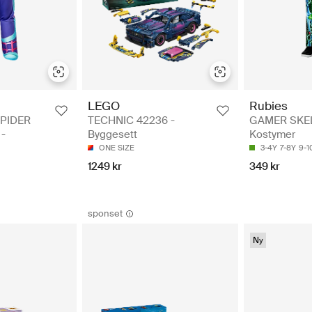
LEGO
Rubies
PIDER
TECHNIC 42236 -
GAMER SKE
-
Byggesett
Kostymer
ONE SIZE
3-4Y
7-8Y
9-1
1249 kr
349 kr
sponset
Ny