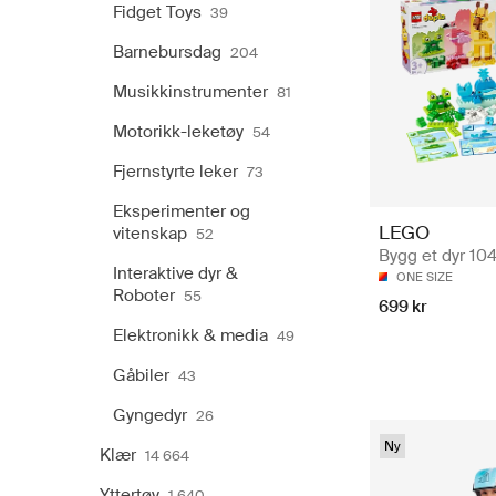
Fidget Toys
39
Barnebursdag
204
Musikkinstrumenter
81
Motorikk-leketøy
54
Fjernstyrte leker
73
Eksperimenter og
LEGO
vitenskap
52
Bygg et dyr 10
Interaktive dyr &
ONE SIZE
Roboter
55
699 kr
Elektronikk & media
49
Gåbiler
43
Gyngedyr
26
Ny
Klær
14 664
Yttertøy
1 640