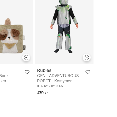
Rubies
 Book -
GEN - ADVENTUROUS
ker
ROBOT - Kostymer
5-6Y
7-8Y
9-10Y
479 kr