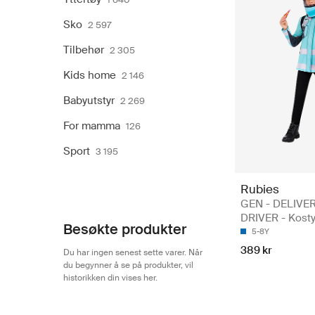
Sko
2 597
Tilbehør
2 305
Kids home
2 146
Babyutstyr
2 269
For mamma
126
Sport
3 195
Rubies
GEN - DELIVE
DRIVER - Kost
Besøkte produkter
5-8Y
389 kr
Du har ingen senest sette varer. Når
du begynner å se på produkter, vil
historikken din vises her.