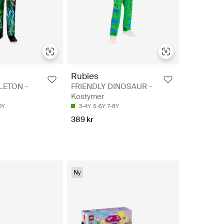
Rubies
LETON -
FRIENDLY DINOSAUR -
Kostymer
0Y
3-4Y
5-6Y
7-8Y
389 kr
Ny