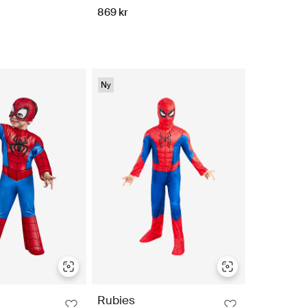
869 kr
Ny
Rubies