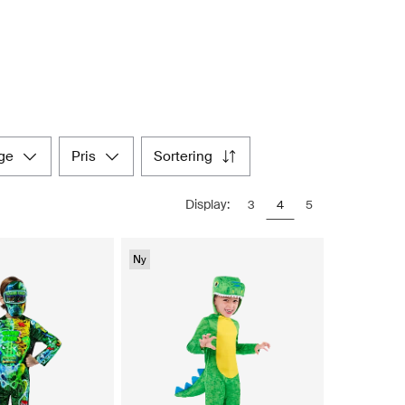
rge
pris
sortering
Display:
3
4
5
Ny