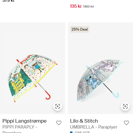
379 kr
135 kr
180 kr
25% Deal
Pippi Langstrømpe
Lilo & Stitch
PIPPI PARAPLY -
UMBRELLA - Paraplyer
ONE SIZE