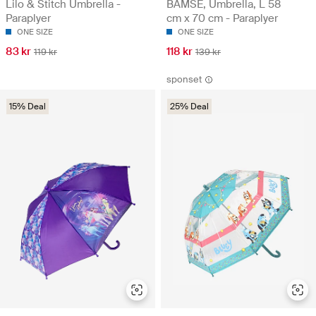
Lilo & Stitch Umbrella -
BAMSE, Umbrella, L 58
Paraplyer
cm x 70 cm - Paraplyer
ONE SIZE
ONE SIZE
83 kr
118 kr
119 kr
139 kr
sponset
15% Deal
25% Deal