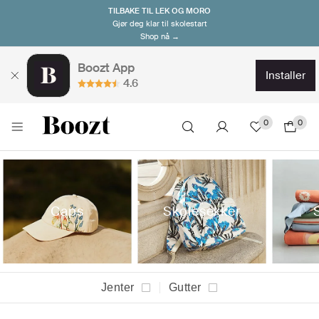
TILBAKE TIL LEK OG MORO
Gjør deg klar til skolestart
Shop nå →
Boozt App
installer
4.6
0
0
Caps
Skolesekker
Jenter
Gutter