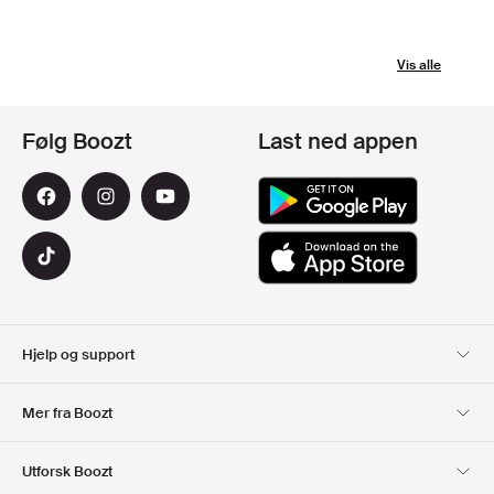
Vis alle
Følg Boozt
Last ned appen
Hjelp og support
Kundeservice
Levering
Mer fra Boozt
Returer
Betaling
Om Oss
Offisiell Boozt rabattkode
Utforsk Boozt
Gavekort
Våre apper