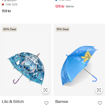
Paraplyer
ONE SIZE
126 kr
169 kr
159 kr
30% Deal
15% Deal
Lilo & Stitch
Bamse