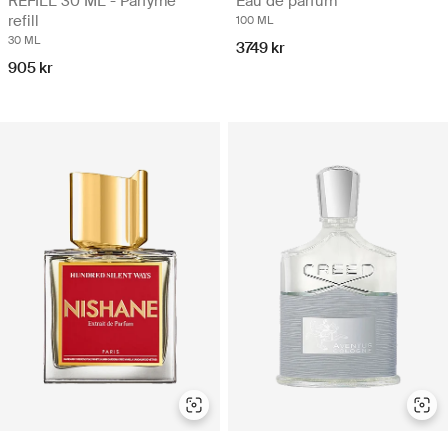
REFILL 30 ML - Parfyme
Eau de parfum
refill
100 ML
30 ML
3749 kr
905 kr