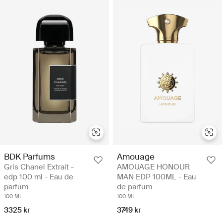
BDK Parfums
Amouage
Gris Chanel Extrait -
AMOUAGE HONOUR
edp 100 ml - Eau de
MAN EDP 100ML - Eau
parfum
de parfum
100 ML
100 ML
3325 kr
3749 kr