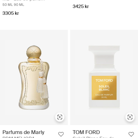
50 ML
90 ML
3425 kr
3305 kr
Parfums de Marly
TOM FORD