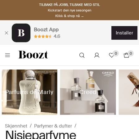
TILBAKE PÅ JOBB, TILBAKE MED STIL
Kickstart den nye sesongen
Klikk & shop nå →
Boozt App
installer
4.6
0
0
Creed
Parfums de Marly
Skjønnhet
Parfymer & dufter
Nisjeparfyme