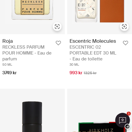
Roja
Escentric Molecules
RECKLESS PARFUM
ESCENTRIC 02
POUR HOMME - Eau de
PORTABLE EDT 30 ML
parfum
- Eau de toilette
50 ML
30 ML
3749 kr
993 kr
1325 kr
1
−