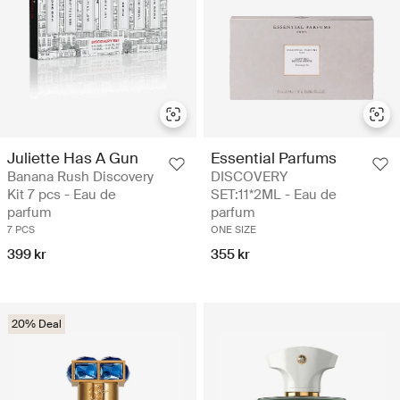
Juliette Has A Gun
Essential Parfums
Banana Rush Discovery
DISCOVERY
Kit 7 pcs - Eau de
SET:11*2ML - Eau de
parfum
parfum
7 PCS
ONE SIZE
399 kr
355 kr
20% Deal