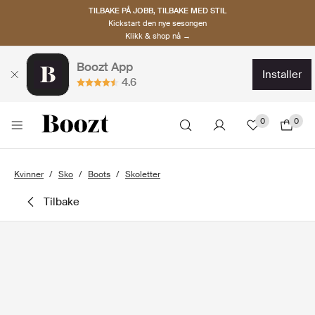
TILBAKE PÅ JOBB, TILBAKE MED STIL
Kickstart den nye sesongen
Klikk & shop nå →
Boozt App
installer
4.6
0
0
Kvinner
Sko
Boots
Skoletter
tilbake