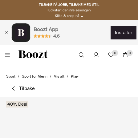
TILBAKE PÅ JOBB, TILBAKE MED STIL
Kickstart den nye sesongen
Klikk & shop nå →
Boozt App
installer
4.6
0
0
Sport
Sport for Menn
Vis alt
Klær
tilbake
40% Deal