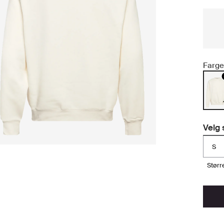
Farge
Velg 
S
stør