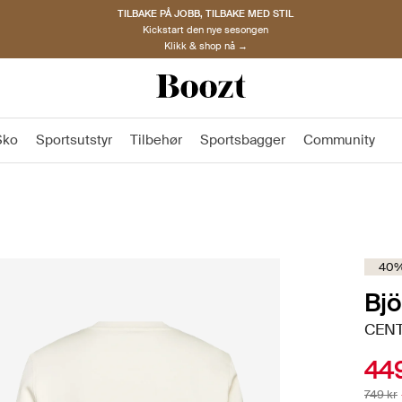
TILBAKE PÅ JOBB, TILBAKE MED STIL
Kickstart den nye sesongen
Klikk & shop nå →
Sko
Sportsutstyr
Tilbehør
Sportsbagger
Community
40%
Bjö
CENT
449
749 kr