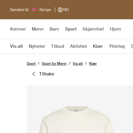
Sendes til:
Norge
NO
Kvinner
Menn
Barn
Sport
Skjønnhet
Hjem
Vis alt
Nyheter
Tilbud
Aktivitet
Klær
Yttertøy
Sport
Sport for Menn
Vis alt
Klær
tilbake