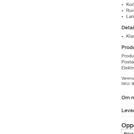
Kom
Run
Lan
Detal
Kla
Produ
Produ
Posta
Elekt
Varen
SKU:
Om m
Lever
Opp
björ