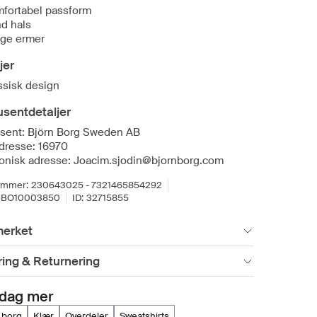
fortabel passform
d hals
ge ermer
jer
ssisk design
sentdetaljer
sent: Björn Borg Sweden AB
dresse: 16970
ronisk adresse: Joacim.sjodin@bjornborg.com
ummer:
230643025 - 7321465854292
BBO10003850
ID:
32715855
erket
ing & Returnering
dag mer
n borg
klær
overdeler
sweatshirts