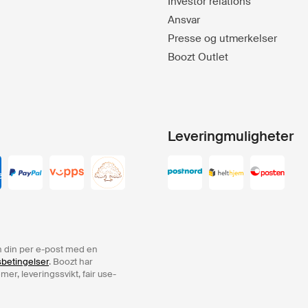
Investor relations
Ansvar
Presse og utmerkelser
Boozt Outlet
Leveringmuligheter
ren din per e-post med en
sbetingelser
. Boozt har
er, leveringssvikt, fair use-