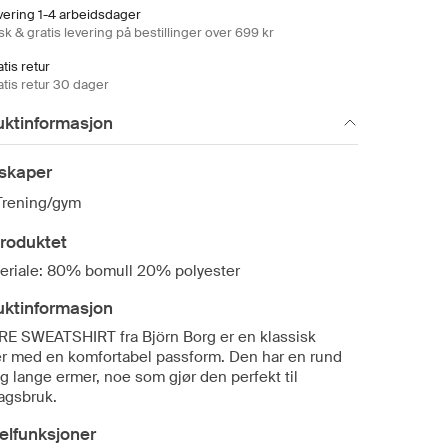
vering 1-4 arbeidsdager
k & gratis levering på bestillinger over 699 kr
tis retur
atis retur 30 dager
uktinformasjon
skaper
Trening/gym
roduktet
eriale: 80% bomull 20% polyester
uktinformasjon
E SWEATSHIRT fra Björn Borg er en klassisk
r med en komfortabel passform. Den har en rund
g lange ermer, noe som gjør den perfekt til
agsbruk.
elfunksjoner