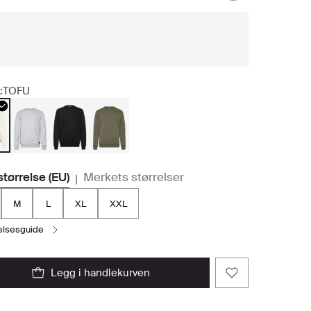
:
TOFU
størrelse (EU)
Merkets størrelser
|
M
L
XL
XXL
relsesguide
legg i handlekurven