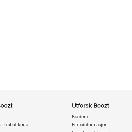
Boozt
Utforsk Boozt
Karriere
oozt rabattkode
Firmainformasjon