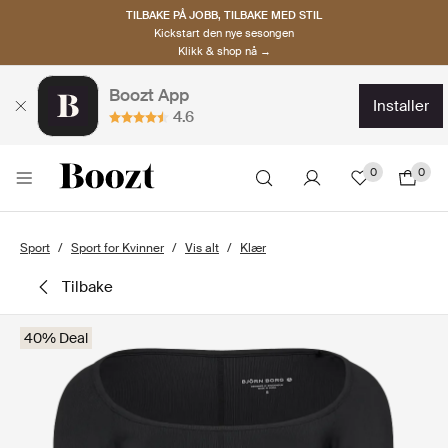
TILBAKE PÅ JOBB, TILBAKE MED STIL
Kickstart den nye sesongen
Klikk & shop nå →
Boozt App
installer
4.6
0
0
Sport
Sport for Kvinner
Vis alt
Klær
tilbake
40% Deal