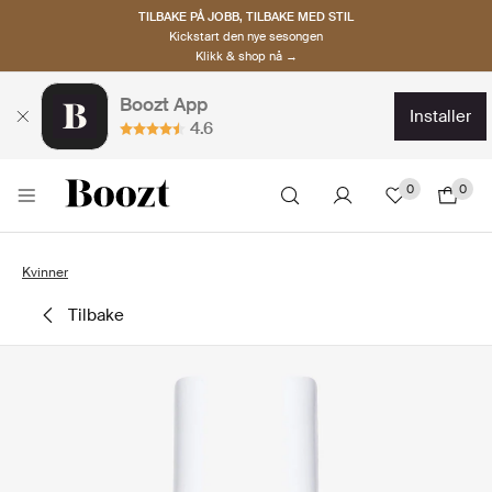
TILBAKE PÅ JOBB, TILBAKE MED STIL
Kickstart den nye sesongen
Klikk & shop nå →
Boozt App
installer
4.6
0
0
Kvinner
tilbake