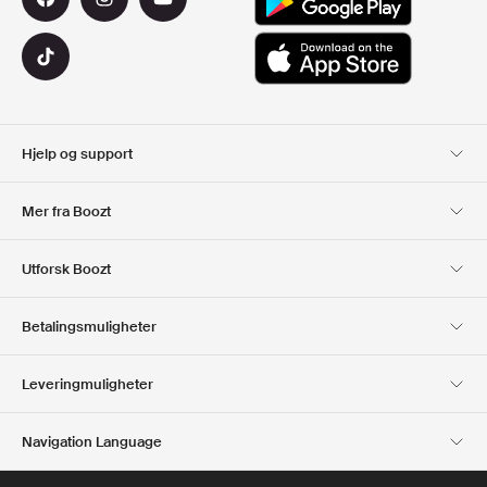
Hjelp og support
Kundeservice
Levering
Mer fra Boozt
Returer
Betaling
Om Oss
Offisiell Boozt rabattkode
Utforsk Boozt
Gavekort
Våre apper
Karriere
Firmainformasjon
Club Boozt
Betalingsmuligheter
Investor relations
Ansvar
Presse og utmerkelser
Boozt Outlet
Leveringmuligheter
Navigation Language
Norwegian
English