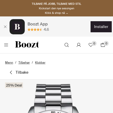
TILBAKE PÅ JOBB, TILBAKE MED STIL
Kickstart den nye sesongen
Klikk & shop nå →
Boozt App
installer
4.6
0
0
Menn
Tilbehør
Klokker
tilbake
25% Deal