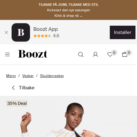
TILBAKE PÅ JOBB, TILBAKE MED STIL
Kickstart den nye sesongen
Klikk & shop nå →
Boozt App
installer
4.6
0
0
Menn
Vesker
Skuldervesker
tilbake
35% Deal