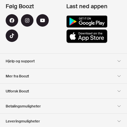
Følg Boozt
Last ned appen
Hjelp og support
Kundeservice
Levering
Mer fra Boozt
Returer
Betaling
Om Oss
Offisiell Boozt rabattkode
Utforsk Boozt
Gavekort
Våre apper
Karriere
Firmainformasjon
Club Boozt
Betalingsmuligheter
Investor relations
Ansvar
Presse og utmerkelser
Boozt Outlet
Leveringmuligheter