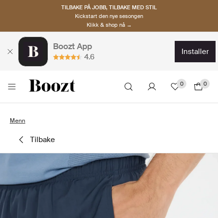
TILBAKE PÅ JOBB, TILBAKE MED STIL
Kickstart den nye sesongen
Klikk & shop nå →
Boozt App
installer
4.6
0
0
Menn
tilbake