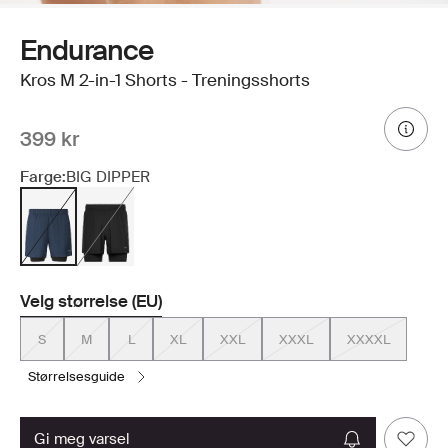
Endurance
Kros M 2-in-1 Shorts - Treningsshorts
399 kr
Farge:
BIG DIPPER
Velg størrelse (EU)
S
M
L
XL
XXL
XXXL
XXXXL
størrelsesguide
gi meg varsel