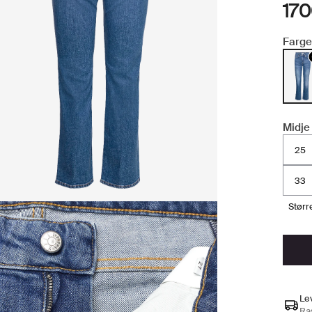
170
Farge
Midje
25
33
stør
Le
Ras