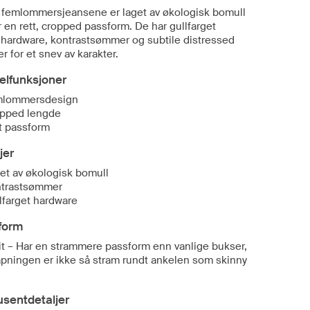
 femlommersjeansene er laget av økologisk bomull
 en rett, cropped passform. De har gullfarget
lhardware, kontrastsømmer og subtile distressed
er for et snev av karakter.
elfunksjoner
mlommersdesign
pped lengde
t passform
jer
et av økologisk bomull
trastsømmer
lfarget hardware
form
fit – Har en strammere passform enn vanlige bukser,
pningen er ikke så stram rundt ankelen som skinny
sentdetaljer