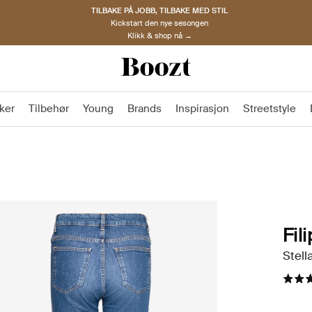
TILBAKE PÅ JOBB, TILBAKE MED STIL
Kickstart den nye sesongen
Klikk & shop nå →
ker
Tilbehør
Young
Brands
Inspirasjon
Streetstyle
Fil
Stell