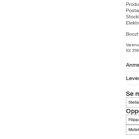
Produ
Posta
Stock
Elekt
Boozt 
Varen
ID:
316
Anme
Lever
Se m
stella
Opp
filip
mot