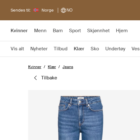
Sendes til:
Norge
NO
Kvinner
Menn
Barn
Sport
Skjønnhet
Hjem
Vis alt
Nyheter
Tilbud
Klær
Sko
Undertøy
Ves
Kvinner
Klær
Jeans
tilbake