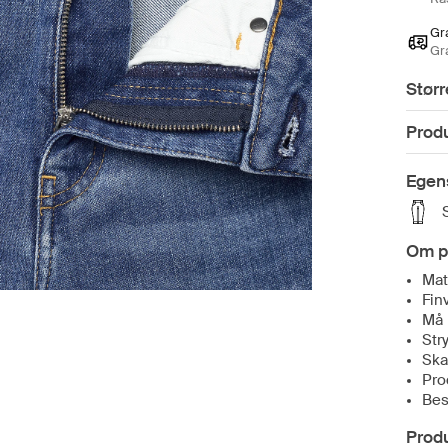
Gra
Gr
Størr
Prod
Egen
Om p
Mat
Fin
Må 
Str
Ska
Prod
Bes
Prod