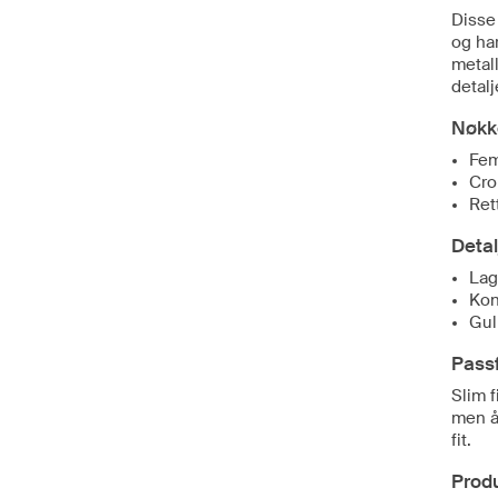
Disse
og har
metal
detalj
Nøkk
Fe
Cro
Ret
Detal
Lag
Kon
Gul
Pass
Slim 
men å
fit.
Produ