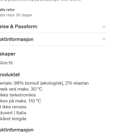
tis retur
atis retur 30 dager
else & Passform
uktinformasjon
skaper
Slim fit
roduktet
eriale: 98% bomull (økologisk), 2% elastan
vask ved maks. 30 °C
ikke tørketromles
ykes på maks. 110 °C
l ikke renses
usert i Italia
kåret lengde
uktinformasjon