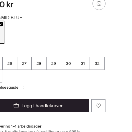
0 kr
:
MID BLUE
26
27
28
29
30
31
32
relsesguide
legg i handlekurven
vering 1-4 arbeidsdager
k & gratis levering på bestillinger over 699 kr