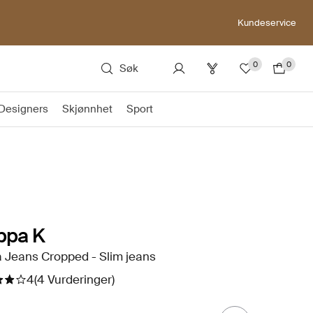
Kundeservice
0
0
Søk
Designers
Skjønnhet
Sport
ippa K
a Jeans Cropped - Slim jeans
4
(4 Vurderinger)