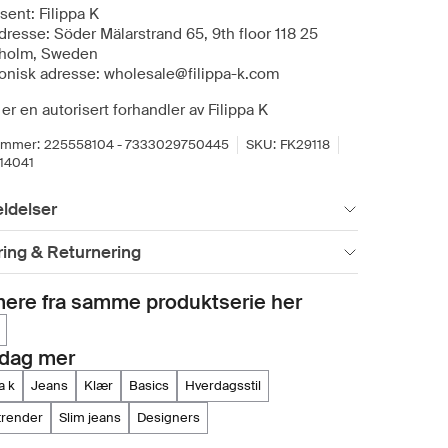
sent: Filippa K
dresse: Söder Mälarstrand 65, 9th floor 118 25
holm, Sweden
ronisk adresse: wholesale@filippa-k.com
er en autorisert forhandler av Filippa K
ummer:
225558104 - 7333029750445
SKU:
FK29118
14041
ldelser
ing & Returnering
ere fra samme produktserie her
dag mer
pa k
jeans
klær
basics
hverdagsstil
etrender
slim jeans
designers