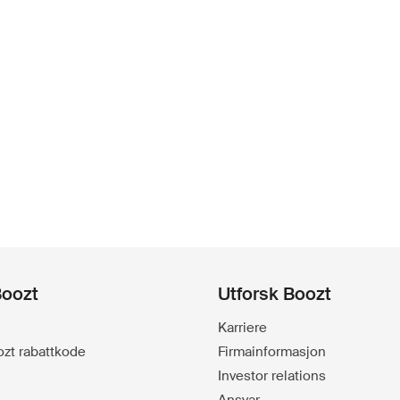
Boozt
Utforsk Boozt
Karriere
oozt rabattkode
Firmainformasjon
Investor relations