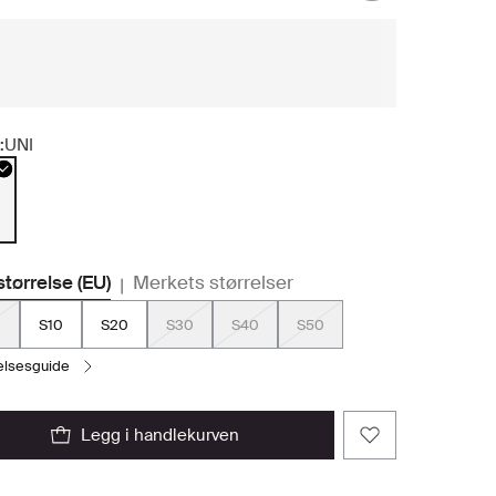
:
UNI
størrelse (EU)
Merkets størrelser
|
0
S10
S20
S30
S40
S50
relsesguide
legg i handlekurven