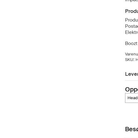
Produ
Prod
Posta
Elekt
Boozt 
Varen
SKU:
Lever
Opp
head
Besø