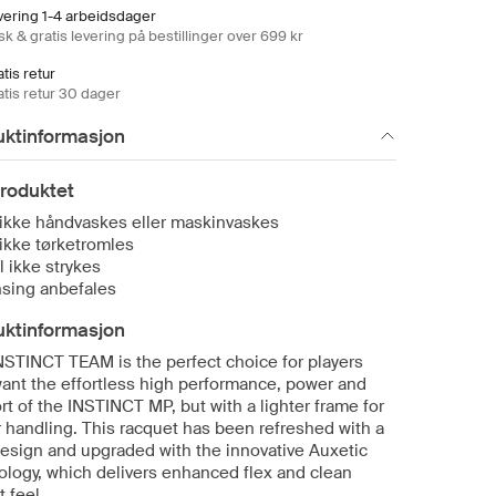
vering 1-4 arbeidsdager
k & gratis levering på bestillinger over 699 kr
tis retur
atis retur 30 dager
uktinformasjon
roduktet
ikke håndvaskes eller maskinvaskes
ikke tørketromles
l ikke strykes
sing anbefales
uktinformasjon
NSTINCT TEAM is the perfect choice for players
ant the effortless high performance, power and
t of the INSTINCT MP, but with a lighter frame for
r handling. This racquet has been refreshed with a
esign and upgraded with the innovative Auxetic
ology, which delivers enhanced flex and clean
 feel.