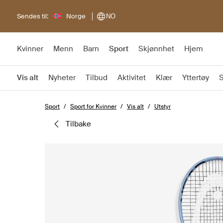
Sendes til:
Norge
NO
Kvinner
Menn
Barn
Sport
Skjønnhet
Hjem
Vis alt
Nyheter
Tilbud
Aktivitet
Klær
Yttertøy
Sport
Sport for Kvinner
Vis alt
Utstyr
tilbake