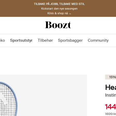
TILBAKE PÅ JOBB, TILBAKE MED STIL
Kickstart den nye sesongen
Klikk & shop nå →
Sko
Sportsutstyr
Tilbehør
Sportsbagger
Community
15%
He
Insti
144
1699 k