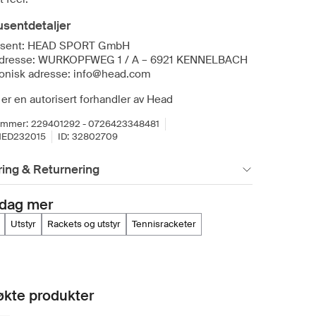
sentdetaljer
usent: HEAD SPORT GmbH
dresse: WURKOPFWEG 1 / A – 6921 KENNELBACH
ronisk adresse: info@head.com
er en autorisert forhandler av Head
ummer:
229401292 - 0726423348481
HED232015
ID:
32802709
ing & Returnering
dag mer
utstyr
rackets og utstyr
tennisracketer
kte produkter