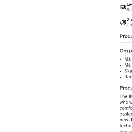
Le
Ras
Gra
Gr
Prod
Om p
Må 
Må 
Ska
Ren
Prod
The I
who w
comfor
easie
new d
techn
impact