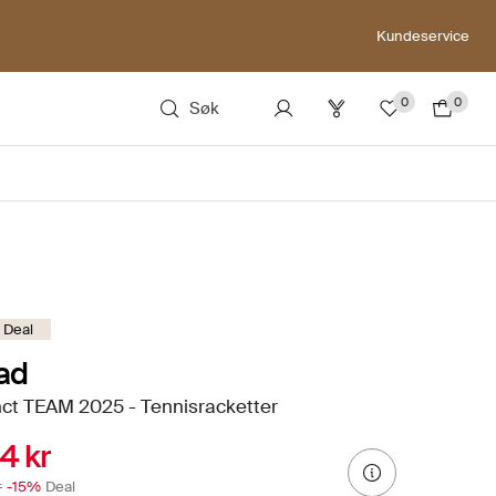
Kundeservice
0
0
Søk
 Deal
ad
nct TEAM 2025 - Tennisracketter
4 kr
r
-15%
Deal