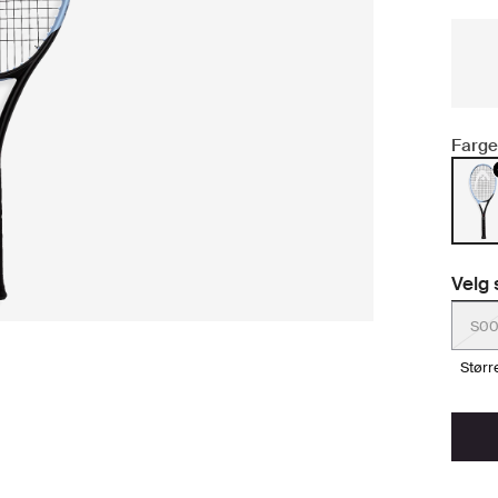
Farge
Velg 
S0
stør