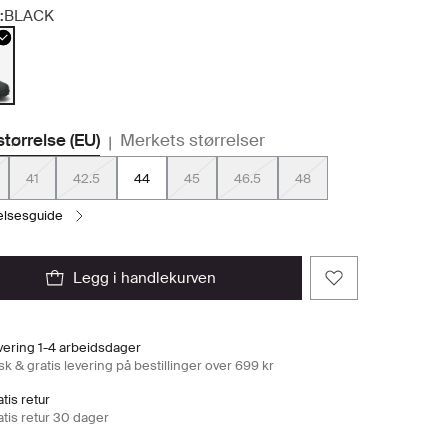
:
BLACK
størrelse (EU)
Merkets størrelser
|
41
42.5
44
45
46.5
48
relsesguide
legg i handlekurven
vering 1-4 arbeidsdager
k & gratis levering på bestillinger over 699 kr
tis retur
atis retur 30 dager