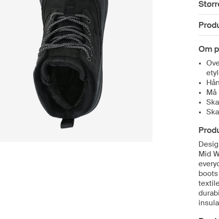
Størr
Prod
Om p
Ove
ety
Hån
Må 
Ska
Ska
Prod
Design
Mid W
every
boots
textil
durabi
insula