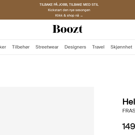
TILBAKE PÅ JOBB, TILBAKE MED STIL
Kickstart den nye sesongen
Klikk & shop nå →
ker
Tilbehør
Streetwear
Designers
Travel
Skjønnhet
Hel
FRAS
149