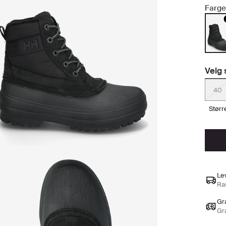
Farge
Velg 
40
stør
Le
Ras
Gra
Gr