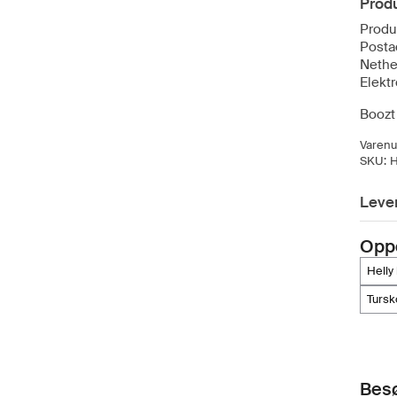
Produ
Produ
Posta
Nethe
Elekt
Boozt 
Varen
SKU:
Lever
Opp
hell
tursk
Besø