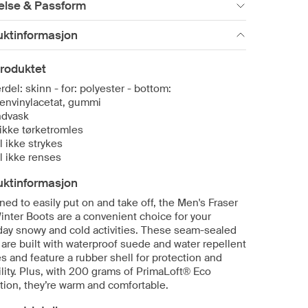
else & Passform
uktinformasjon
roduktet
rdel: skinn - for: polyester - bottom:
lenvinylacetat, gummi
dvask
ikke tørketromles
l ikke strykes
l ikke renses
uktinformasjon
ed to easily put on and take off, the Men's Fraser
inter Boots are a convenient choice for your
day snowy and cold activities. These seam-sealed
 are built with waterproof suede and water repellent
es and feature a rubber shell for protection and
lity. Plus, with 200 grams of PrimaLoft® Eco
tion, they’re warm and comfortable.