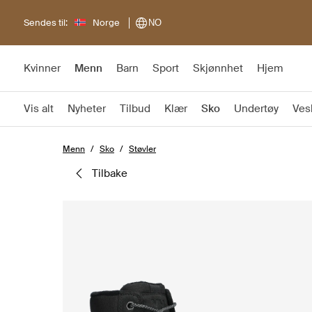
Sendes til:
Norge
NO
Kvinner
Menn
Barn
Sport
Skjønnhet
Hjem
Vis alt
Nyheter
Tilbud
Klær
Sko
Undertøy
Ves
Menn
Sko
Støvler
tilbake