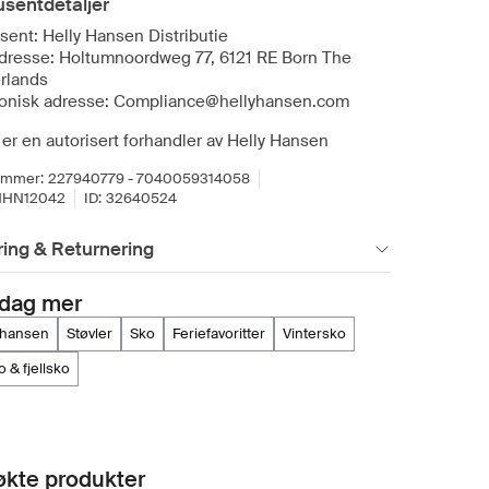
sentdetaljer
sent: Helly Hansen Distributie
dresse: Holtumnoordweg 77, 6121 RE Born The
rlands
ronisk adresse: Compliance@hellyhansen.com
er en autorisert forhandler av Helly Hansen
ummer:
227940779 - 7040059314058
HHN12042
ID:
32640524
ing & Returnering
dag mer
y hansen
støvler
sko
feriefavoritter
vintersko
o & fjellsko
kte produkter