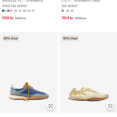
BRIDGE FL - Sneakers
CITY - Sneakers med
med lav ankel
lav ankel
36
37
38
39
41
38
39
1139 kr
1104 kr
1899 kr
1699 kr
35% Deal
40% Deal