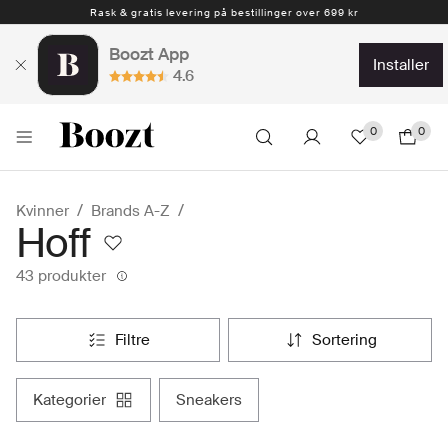
Rask & gratis levering på bestillinger over 699 kr
Boozt App
installer
4.6
0
0
Kvinner
Brands A-Z
Hoff
43 produkter
filtre
sortering
kategorier
sneakers