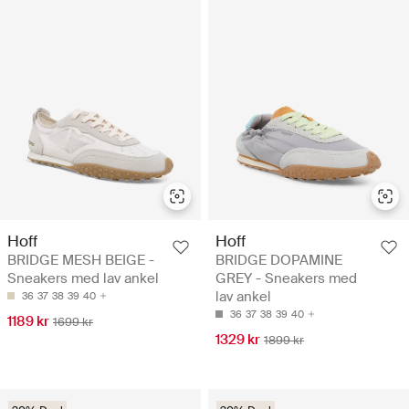
Hoff
Hoff
BRIDGE MESH BEIGE -
BRIDGE DOPAMINE
Sneakers med lav ankel
GREY - Sneakers med
lav ankel
36
37
38
39
40
36
37
38
39
40
1189 kr
1699 kr
1329 kr
1899 kr