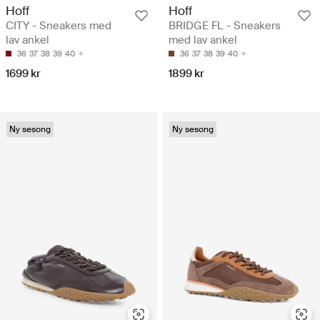
Hoff
Hoff
CITY - Sneakers med
BRIDGE FL - Sneakers
lav ankel
med lav ankel
36
37
38
39
40
36
37
38
39
40
1699 kr
1899 kr
Ny sesong
Ny sesong