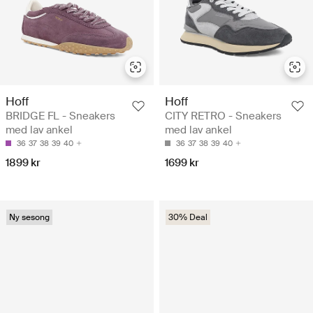
Hoff
Hoff
BRIDGE FL - Sneakers
CITY RETRO - Sneakers
med lav ankel
med lav ankel
36
37
38
39
40
36
37
38
39
40
1899 kr
1699 kr
Ny sesong
30% Deal