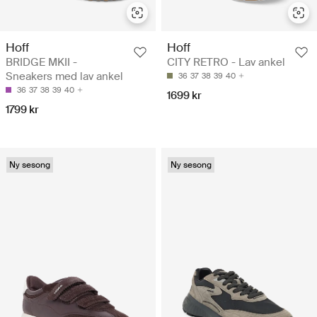
Hoff
Hoff
BRIDGE MKII -
CITY RETRO - Lav ankel
Sneakers med lav ankel
36
37
38
39
40
36
37
38
39
40
1699 kr
1799 kr
Ny sesong
Ny sesong