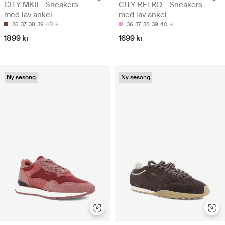
CITY MKII - Sneakers
CITY RETRO - Sneakers
med lav ankel
med lav ankel
36
37
38
39
40
36
37
38
39
40
1899 kr
1699 kr
Ny sesong
Ny sesong