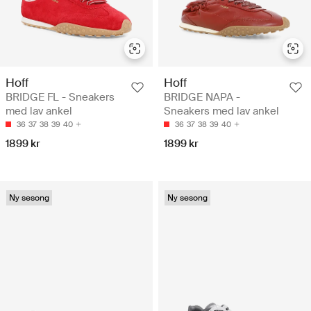
Hoff
Hoff
BRIDGE FL - Sneakers
BRIDGE NAPA -
med lav ankel
Sneakers med lav ankel
36
37
38
39
40
36
37
38
39
40
1899 kr
1899 kr
Ny sesong
Ny sesong