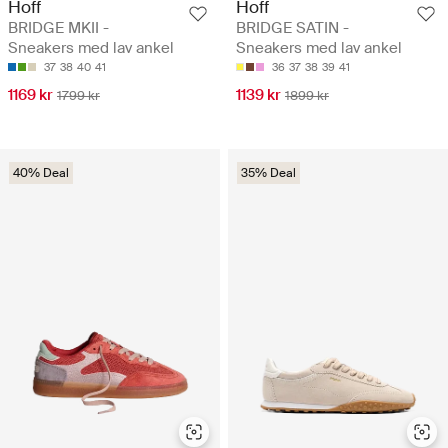
Hoff
Hoff
BRIDGE MKII -
BRIDGE SATIN -
Sneakers med lav ankel
Sneakers med lav ankel
37
38
40
41
36
37
38
39
41
1169 kr
1139 kr
1799 kr
1899 kr
40% Deal
35% Deal