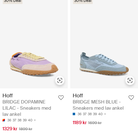
30% Deal
30% Deal
Hoff
Hoff
BRIDGE DOPAMINE
BRIDGE MESH BLUE -
LILAC - Sneakers med
Sneakers med lav ankel
lav ankel
36
37
38
39
40
36
37
38
39
40
1189 kr
1699 kr
1329 kr
1899 kr