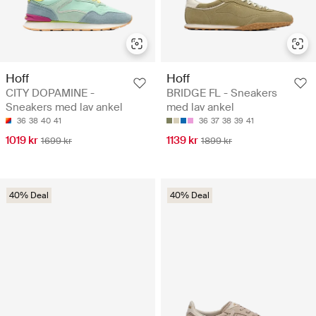
Hoff
Hoff
CITY DOPAMINE -
BRIDGE FL - Sneakers
Sneakers med lav ankel
med lav ankel
36
38
40
41
36
37
38
39
41
1019 kr
1139 kr
1699 kr
1899 kr
40% Deal
40% Deal