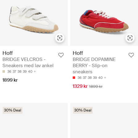
Hoff
Hoff
BRIDGE VELCROS -
BRIDGE DOPAMINE
Sneakers med lav ankel
BERRY - Slip-on
sneakers
36
37
38
39
40
36
37
38
39
40
1899 kr
1329 kr
1899 kr
30% Deal
30% Deal