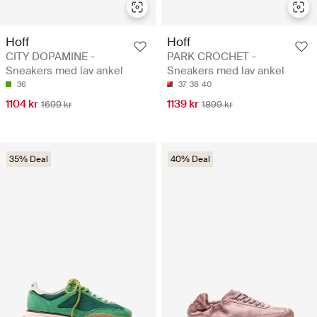
Hoff
Hoff
CITY DOPAMINE -
PARK CROCHET -
Sneakers med lav ankel
Sneakers med lav ankel
36
37
38
40
1104 kr
1139 kr
1699 kr
1899 kr
35% Deal
40% Deal