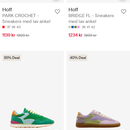
Hoff
Hoff
PARK CROCHET -
BRIDGE FL - Sneakers
Sneakers med lav ankel
med lav ankel
37
39
40
39
41
42
1139 kr
1234 kr
1899 kr
1899 kr
35% Deal
40% Deal