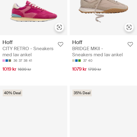
Hoff
Hoff
CITY RETRO - Sneakers
BRIDGE MKII -
med lav ankel
Sneakers med lav ankel
36
37
38
41
37
40
1019 kr
1079 kr
1699 kr
1799 kr
40% Deal
35% Deal