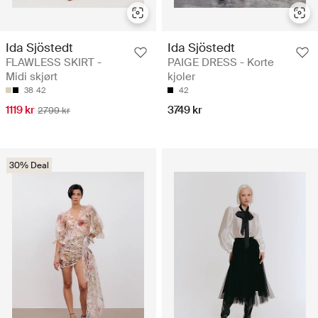
Ida Sjöstedt
Ida Sjöstedt
FLAWLESS SKIRT -
PAIGE DRESS - Korte
Midi skjørt
kjoler
38
42
42
1119 kr
3749 kr
2799 kr
30% Deal