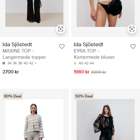
Ida Sjöstedt
Ida Sjöstedt
MAXINE TOP -
EYRA TOP -
Langermede topper
Kortermede bluser
34
36
38
40
42
40
42
44
2700 kr
1980 kr
3300 kr
60% Deal
50% Deal