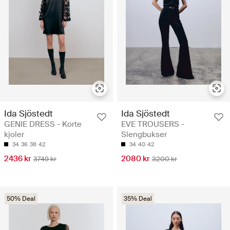
Ida Sjöstedt
Ida Sjöstedt
GENIE DRESS - Korte
EVE TROUSERS -
kjoler
Slengbukser
34
36
38
42
34
40
42
2436 kr
2080 kr
3749 kr
3200 kr
50% Deal
35% Deal