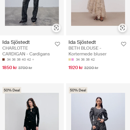
Ida Sjöstedt
Ida Sjöstedt
CHARLOTTE
BETH BLOUSE -
CARDIGAN - Cardigans
Kortermede bluser
34
36
38
40
42
34
36
38
42
1850 kr
1920 kr
3700 kr
3200 kr
50% Deal
50% Deal