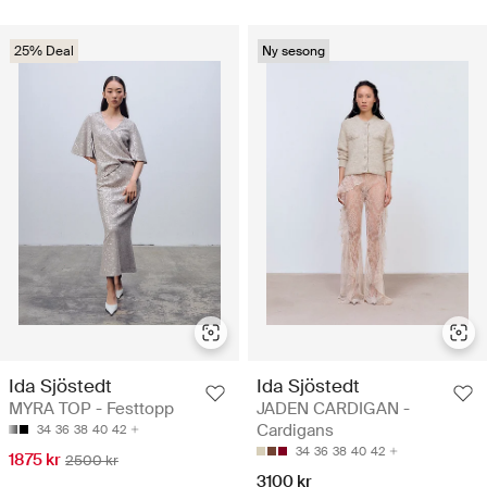
25% Deal
Ny sesong
Ida Sjöstedt
Ida Sjöstedt
MYRA TOP - Festtopp
JADEN CARDIGAN -
Cardigans
34
36
38
40
42
34
36
38
40
42
1875 kr
2500 kr
3100 kr