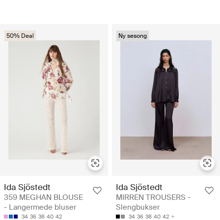
50% Deal
Ny sesong
Ida Sjöstedt
Ida Sjöstedt
359 MEGHAN BLOUSE
MIRREN TROUSERS -
- Langermede bluser
Slengbukser
34
36
38
40
42
34
36
38
40
42