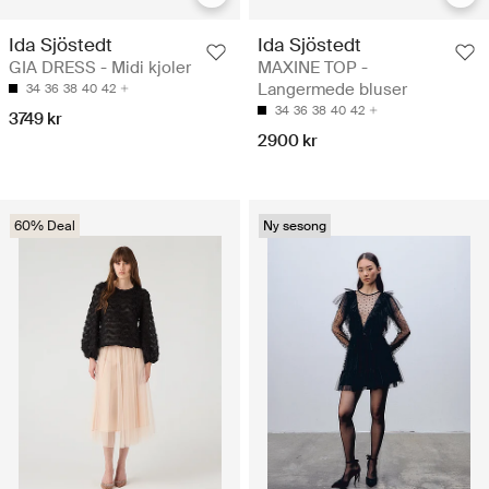
Ida Sjöstedt
Ida Sjöstedt
GIA DRESS - Midi kjoler
MAXINE TOP -
Langermede bluser
34
36
38
40
42
34
36
38
40
42
3749 kr
2900 kr
60% Deal
Ny sesong