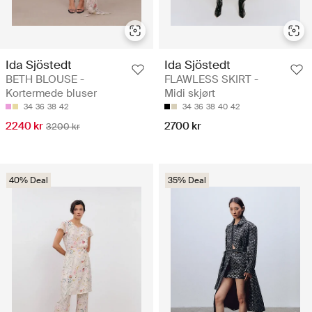
Ida Sjöstedt
Ida Sjöstedt
BETH BLOUSE -
FLAWLESS SKIRT -
Kortermede bluser
Midi skjørt
34
36
38
42
34
36
38
40
42
2240 kr
2700 kr
3200 kr
40% Deal
35% Deal