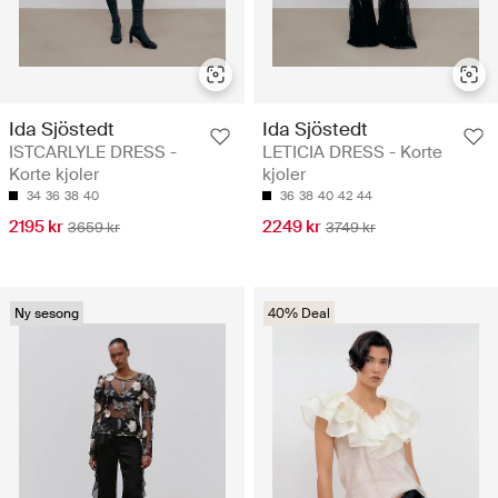
Ida Sjöstedt
Ida Sjöstedt
ISTCARLYLE DRESS -
LETICIA DRESS - Korte
Korte kjoler
kjoler
34
36
38
40
36
38
40
42
44
2195 kr
2249 kr
3659 kr
3749 kr
Ny sesong
40% Deal