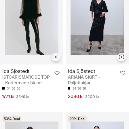
Ida Sjöstedt
Ida Sjöstedt
ISTCARISMAROSE TOP
ARIANA SKIRT -
- Kortermede bluser
Paljettskjørt
34
36
38
34
36
38
1774 kr
2080 kr
3549 kr
3200 kr
50% Deal
20% Deal