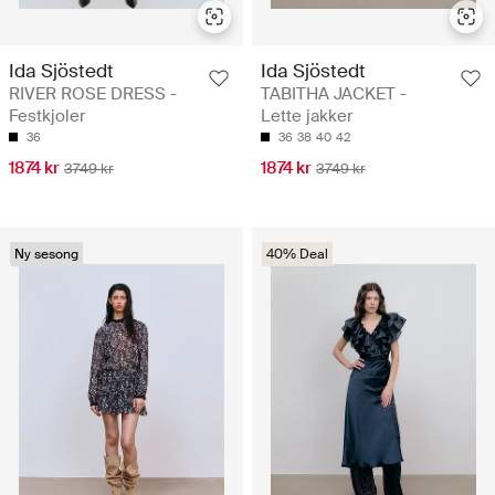
Ida Sjöstedt
Ida Sjöstedt
RIVER ROSE DRESS -
TABITHA JACKET -
Festkjoler
Lette jakker
36
36
38
40
42
1874 kr
1874 kr
3749 kr
3749 kr
Ny sesong
40% Deal