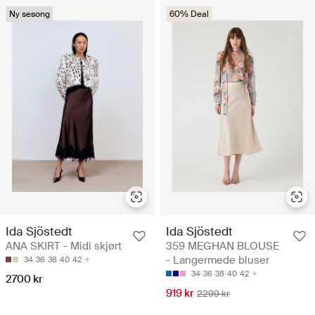
Ny sesong
60% Deal
Ida Sjöstedt
Ida Sjöstedt
ANA SKIRT - Midi skjørt
359 MEGHAN BLOUSE
- Langermede bluser
34
36
38
40
42
34
36
38
40
42
2700 kr
919 kr
2299 kr