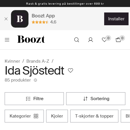
1-4 arbeidsdager
Boozt App
installer
4.6
0
0
Kvinner
Brands A-Z
Ida Sjöstedt
85 produkter
filtre
sortering
kategorier
kjoler
t-skjorter & topper