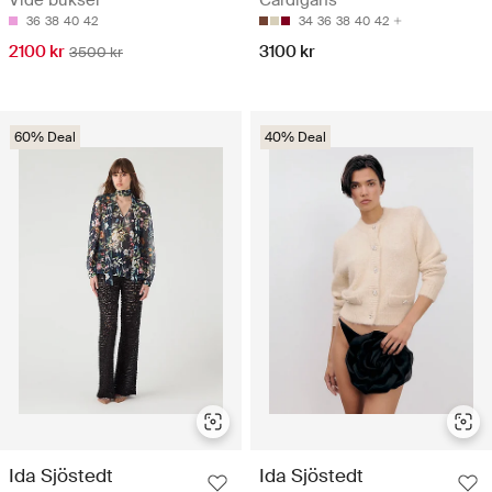
Vide bukser
Cardigans
36
38
40
42
34
36
38
40
42
2100 kr
3100 kr
3500 kr
60% Deal
40% Deal
Ida Sjöstedt
Ida Sjöstedt