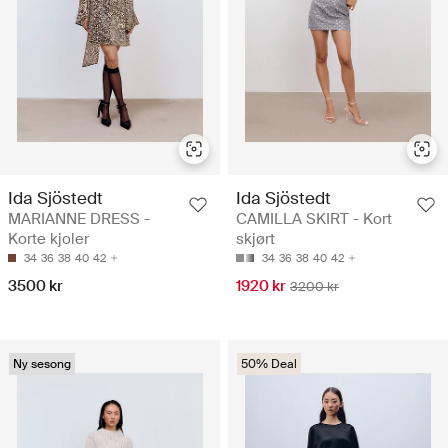
Ida Sjöstedt
Ida Sjöstedt
MARIANNE DRESS -
CAMILLA SKIRT - Kort
Korte kjoler
skjørt
34
36
38
40
42
34
36
38
40
42
3500 kr
1920 kr
3200 kr
Ny sesong
50% Deal