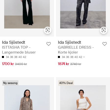
Ida Sjöstedt
Ida Sjöstedt
ISTTASHA TOP -
GABRIELLE DRESS -
Langermede bluser
Korte kjoler
34
36
38
40
42
34
36
38
40
42
1700 kr
1874 kr
3400 kr
3749 kr
Ny sesong
40% Deal