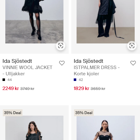
Ida Sjöstedt
Ida Sjöstedt
VINNIE WOOL JACKET
ISTPALMER DRESS -
- Ulljakker
Korte kjoler
44
42
2249 kr
1829 kr
3749 kr
3659 kr
35% Deal
35% Deal