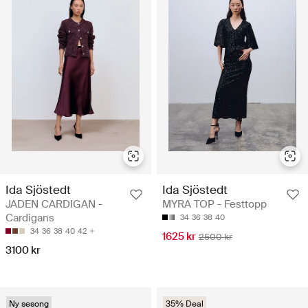
Ida Sjöstedt
Ida Sjöstedt
JADEN CARDIGAN -
MYRA TOP - Festtopp
Cardigans
34
36
38
40
34
36
38
40
42
1625 kr
2500 kr
3100 kr
Ny sesong
35% Deal