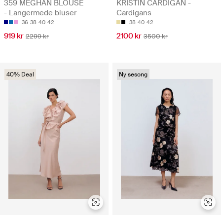
359 MEGHAN BLOUSE
KRISTIN CARDIGAN -
- Langermede bluser
Cardigans
36
38
40
42
38
40
42
919 kr
2100 kr
2299 kr
3500 kr
40% Deal
Ny sesong