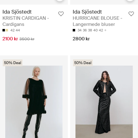
Ida Sjöstedt
Ida Sjöstedt
KRISTIN CARDIGAN -
HURRICANE BLOUSE -
Cardigans
Langermede bluser
42
44
34
36
38
40
42
2100 kr
2800 kr
3500 kr
50% Deal
50% Deal