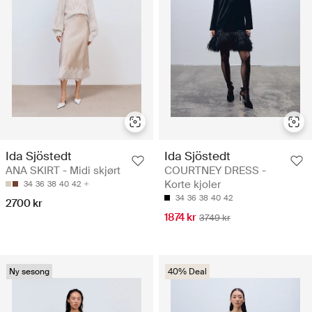
Ida Sjöstedt
Ida Sjöstedt
ANA SKIRT - Midi skjørt
COURTNEY DRESS -
Korte kjoler
34
36
38
40
42
34
36
38
40
42
2700 kr
1874 kr
3749 kr
Ny sesong
40% Deal