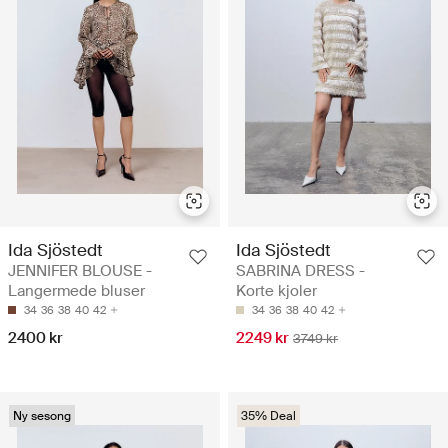
Ida Sjöstedt
Ida Sjöstedt
JENNIFER BLOUSE -
SABRINA DRESS -
Langermede bluser
Korte kjoler
34
36
38
40
42
34
36
38
40
42
2400 kr
2249 kr
3749 kr
Ny sesong
35% Deal