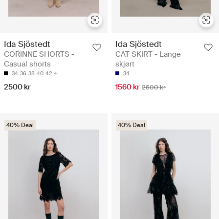
Ida Sjöstedt
Ida Sjöstedt
CORINNE SHORTS -
CAT SKIRT - Lange
Casual shorts
skjørt
34
36
38
40
42
34
2500 kr
1560 kr
2600 kr
40% Deal
40% Deal