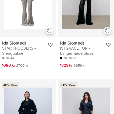
Ida Sjöstedt
Ida Sjöstedt
STAR TROUSERS -
ISTGRACE TOP -
Slengbukser
Langermede bluser
34
44
34
38
40
1080 kr
1829 kr
2700 kr
3659 kr
40% Deal
50% Deal