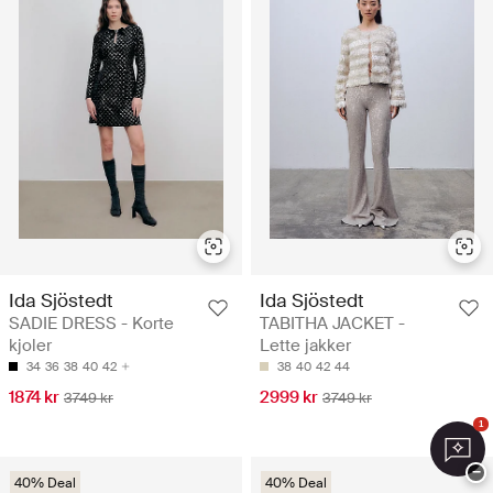
Ida Sjöstedt
Ida Sjöstedt
SADIE DRESS - Korte
TABITHA JACKET -
kjoler
Lette jakker
34
36
38
40
42
38
40
42
44
1874 kr
2999 kr
3749 kr
3749 kr
1
−
40% Deal
40% Deal