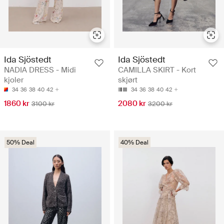
Ida Sjöstedt
Ida Sjöstedt
NADIA DRESS - Midi
CAMILLA SKIRT - Kort
kjoler
skjørt
34
36
38
40
42
34
36
38
40
42
1860 kr
2080 kr
3100 kr
3200 kr
50% Deal
40% Deal