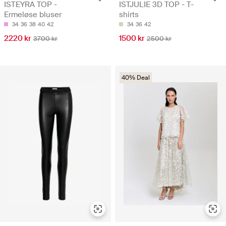
ISTEYRA TOP -
ISTJULIE 3D TOP - T-
Ermeløse bluser
shirts
34
36
38
40
42
34
36
42
2220 kr
1500 kr
3700 kr
2500 kr
40% Deal