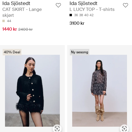
Ida Sjöstedt
Ida Sjöstedt
CAT SKIRT - Lange
L LUCY TOP - T-shirts
skjørt
36
38
40
42
44
3100 kr
1440 kr
2400 kr
40% Deal
Ny sesong