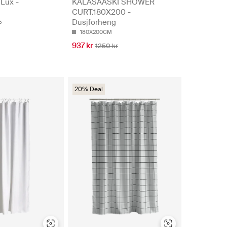
Lux -
KALASÄÄSKI SHOWER
CURT.180X200 -
Dusjforheng
5
180X200CM
937 kr
1250 kr
20% Deal