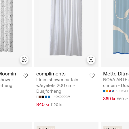
Moomin
compliments
Mette Ditm
shower
Lines shower curtain
NOVA ARTE 
forheng
w/eyelets 200 cm -
curtain - Du
Dusjforheng
150X20
140X200CM
369 kr
569 kr
840 kr
1120 kr