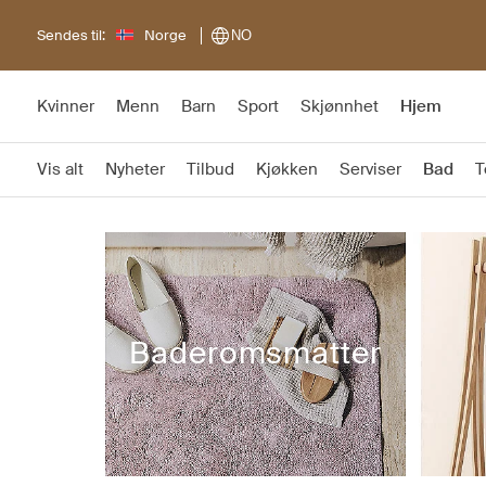
Sendes til:
Norge
NO
Kvinner
Menn
Barn
Sport
Skjønnhet
Hjem
Vis alt
Nyheter
Tilbud
Kjøkken
Serviser
Bad
T
Baderomsmatter