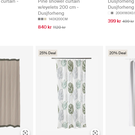
curtain -
Pine shower curtain
Dusjforheng 
w/eyelets 200 cm -
Dusjforheng
Dusjforheng
200X180X0.
140X200CM
399 kr
499 kr
840 kr
1120 kr
25% Deal
20% Deal