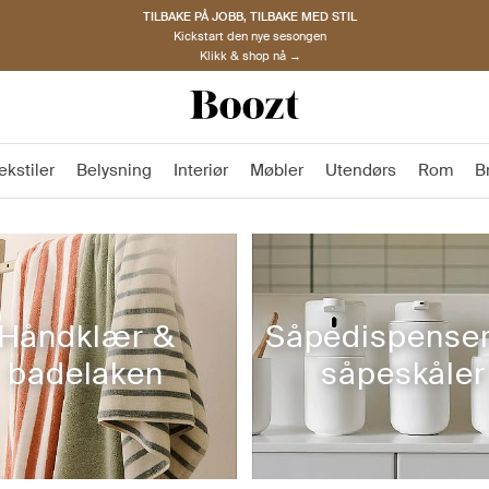
TILBAKE PÅ JOBB, TILBAKE MED STIL
Kickstart den nye sesongen
Klikk & shop nå →
ekstiler
Belysning
Interiør
Møbler
Utendørs
Rom
B
Håndklær &
Såpedispense
badelaken
såpeskåler