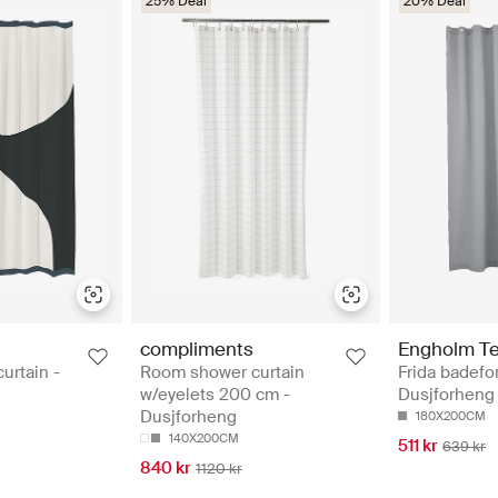
25% Deal
20% Deal
compliments
Engholm Te
urtain -
Room shower curtain
Frida badef
w/eyelets 200 cm -
Dusjforheng
Dusjforheng
180X200CM
140X200CM
511 kr
639 kr
840 kr
1120 kr