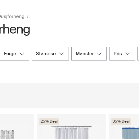
usjforheng
orheng
farge
størrelse
mønster
pris
25% Deal
35% Deal