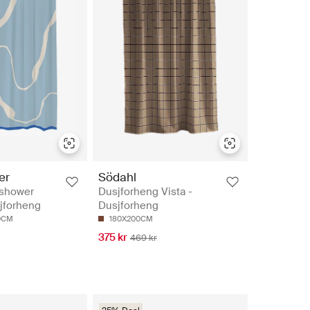
er
Södahl
shower
Dusjforheng Vista -
sjforheng
Dusjforheng
0CM
180X200CM
375 kr
469 kr