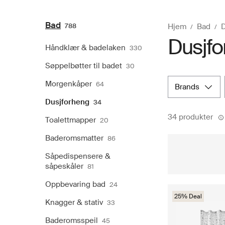
Bad
788
Hjem
Bad
D
Dusjf
Håndklær & badelaken
330
Søppelbøtter til badet
30
Morgenkåper
64
brands
Dusjforheng
34
34 produkter
Toalettmapper
20
Baderomsmatter
86
Såpedispensere &
såpeskåler
81
Oppbevaring bad
24
25% Deal
Knagger & stativ
33
Baderomsspeil
45