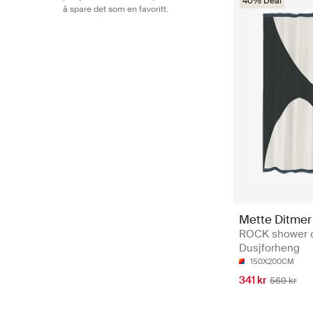
40% Deal
å spare det som en favoritt.
Mette Ditmer
ROCK shower c
Dusjforheng
150X200CM
341 kr
569 kr