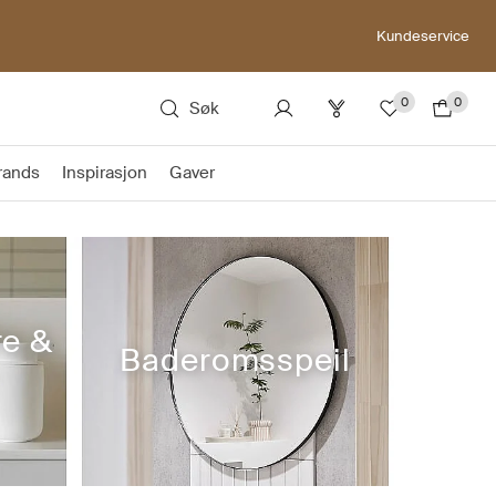
Kundeservice
0
0
Søk
rands
Inspirasjon
Gaver
re &
Baderomsspeil