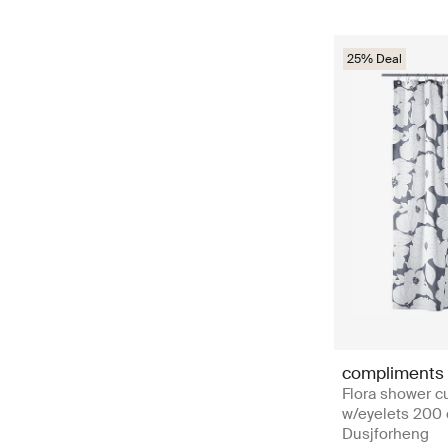
25% Deal
compliments
Flora shower cu
w/eyelets 200 
Dusjforheng