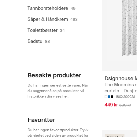
Tannbørsteholdere
49
Såper & Håndkrem
493
Toalettbørster
34
Badstu
88
Besøkte produkter
Dsignhouse 
The Moomins 
Du har ingen senest sette varer. Når
curtain - Dusj
du begynner å se på produkter, vil
historikken din vises her.
180X200CM
449 kr
599 kr
Favoritter
Du har ingen favorittprodukter. Trykk
på hjertet ved siden av produktet for