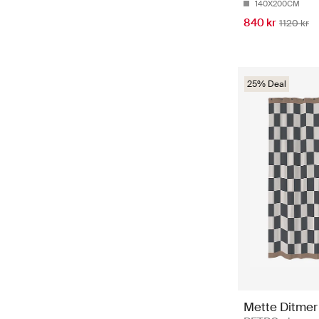
140X200CM
840 kr
1120 kr
25% Deal
Mette Ditmer