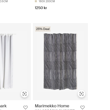
0.5CM
180X 200CM
1250 kr
25% Deal
ark
Marimekko Home