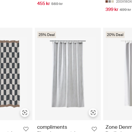
200X180X
455 kr
569 kr
399 kr
499 kr
25% Deal
20% Deal
compliments
Zone Denm