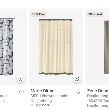
20% Deal
20% Deal
Mette Ditmer
Zone Denm
rtain
MESH shower curtain -
Dusjforheng
cm -
Dusjforheng
180x200 Tau
Dusjforheng
150X 200CM