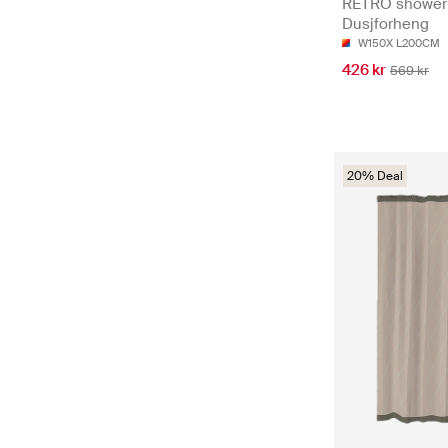
RETRO shower 
Dusjforheng
W150X L200CM
426 kr
569 kr
20% Deal