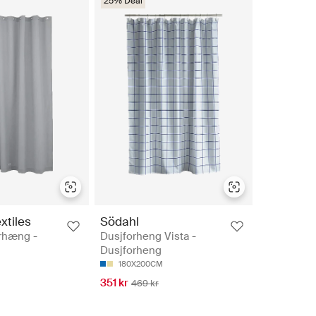
25% Deal
xtiles
Södahl
orhæng -
Dusjforheng Vista -
Dusjforheng
180X200CM
351 kr
469 kr