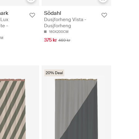
ark
Södahl
 Lux
Dusjforheng Vista -
te -
Dusjforheng
180X200CM
CM
375 kr
469 kr
20% Deal