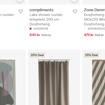
compliments
Zone Denm
 curtain
Lake shower curtain
Dusjforheng
w/eyelets 200 cm -
180x220 Whi
Dusjforheng
Dusjforheng
140X200CM
220X180X0.5
840 kr
479 kr
1120 kr
599 kr
20% Deal
25% Deal