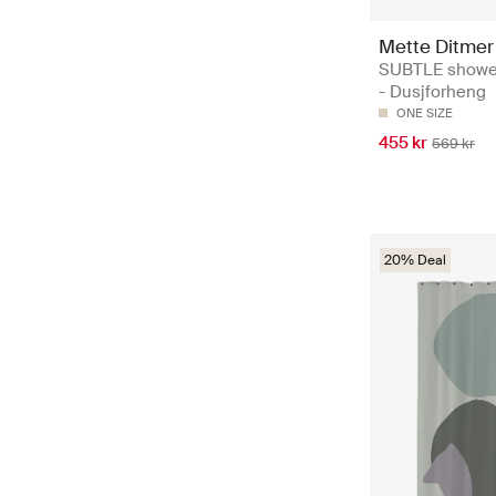
Mette Ditmer
SUBTLE shower
- Dusjforheng
ONE SIZE
455 kr
569 kr
20% Deal