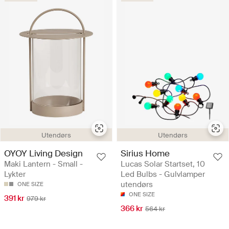
Utendørs
Utendørs
OYOY Living Design
Sirius Home
Maki Lantern - Small -
Lucas Solar Startset, 10
Lykter
Led Bulbs - Gulvlamper
utendørs
ONE SIZE
ONE SIZE
391 kr
979 kr
366 kr
564 kr