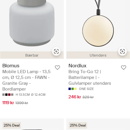
Bærbar
Utendørs
Blomus
Nordlux
Mobile LED Lamp - 13,5
Bring To-Go 12 |
cm, Ø 12,5 cm - FAWN -
Batterilampe | -
Granite Gray -
Gulvlamper utendørs
Bordlamper
ONE SIZE
H 13.5CM
Ø 12.4CM
246 kr
329 kr
1119 kr
1399 kr
25% Deal
25% Deal