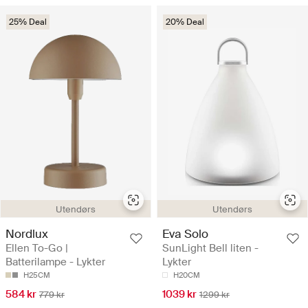
25% Deal
20% Deal
Utendørs
Utendørs
Nordlux
Eva Solo
Ellen To-Go |
SunLight Bell liten -
Batterilampe - Lykter
Lykter
H25CM
H20CM
584 kr
1039 kr
779 kr
1299 kr