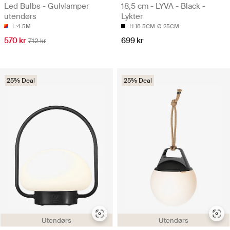
Led Bulbs - Gulvlamper
18,5 cm - LYVA - Black -
utendørs
Lykter
L:4.5M
H 18.5CM
Ø 25CM
570 kr
699 kr
712 kr
25% Deal
25% Deal
Utendørs
Utendørs