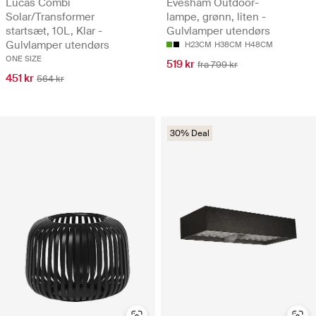
Lucas Combi
Evesham Outdoor-
Solar/Transformer
lampe, grønn, liten -
startsæt, 10L, Klar -
Gulvlamper utendørs
Gulvlamper utendørs
H23CM
H38CM
H48CM
ONE SIZE
519 kr
fra 799 kr
451 kr
564 kr
30% Deal