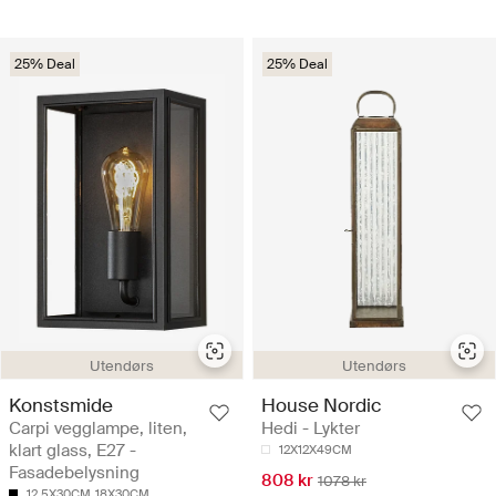
25% Deal
25% Deal
Utendørs
Utendørs
Konstsmide
House Nordic
Carpi vegglampe, liten,
Hedi - Lykter
klart glass, E27 -
12X12X49CM
Fasadebelysning
808 kr
1078 kr
12.5X30CM
18X30CM