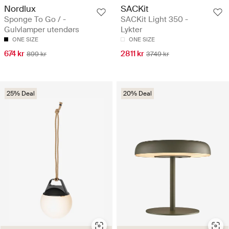
Nordlux
SACKit
Sponge To Go / -
SACKit Light 350 -
Gulvlamper utendørs
Lykter
ONE SIZE
ONE SIZE
674 kr
2811 kr
899 kr
3749 kr
25% Deal
20% Deal