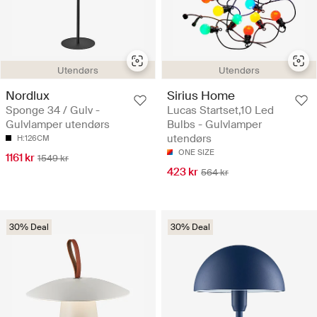
Utendørs
Utendørs
Nordlux
Sirius Home
Sponge 34 / Gulv -
Lucas Startset,10 Led
Gulvlamper utendørs
Bulbs - Gulvlamper
utendørs
H:126CM
ONE SIZE
1161 kr
1549 kr
423 kr
564 kr
30% Deal
30% Deal