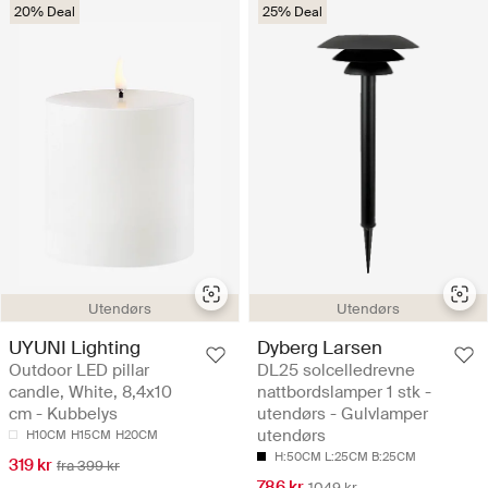
20% Deal
25% Deal
Utendørs
Utendørs
UYUNI Lighting
Dyberg Larsen
Outdoor LED pillar
DL25 solcelledrevne
candle, White, 8,4x10
nattbordslamper 1 stk -
cm - Kubbelys
utendørs - Gulvlamper
utendørs
H10CM
H15CM
H20CM
H:50CM L:25CM B:25CM
319 kr
fra 399 kr
786 kr
1049 kr