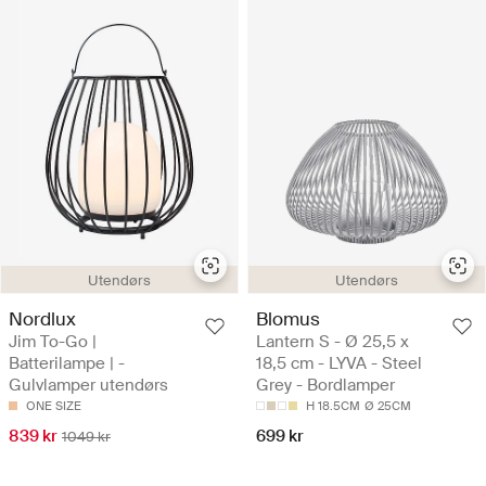
Utendørs
Utendørs
Nordlux
Blomus
Jim To-Go |
Lantern S - Ø 25,5 x
Batterilampe | -
18,5 cm - LYVA - Steel
Gulvlamper utendørs
Grey - Bordlamper
ONE SIZE
H 18.5CM
Ø 25CM
839 kr
699 kr
1049 kr