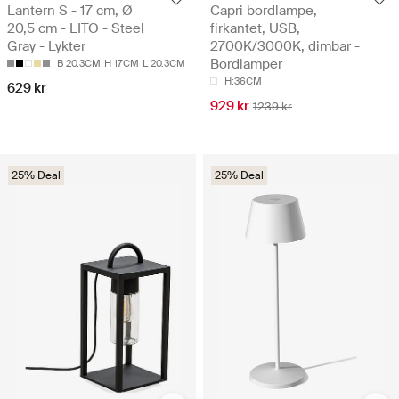
Lantern S - 17 cm, Ø
Capri bordlampe,
20,5 cm - LITO - Steel
firkantet, USB,
Gray - Lykter
2700K/3000K, dimbar -
Bordlamper
B 20.3CM
H 17CM
L 20.3CM
H:36CM
629 kr
929 kr
1239 kr
25% Deal
25% Deal