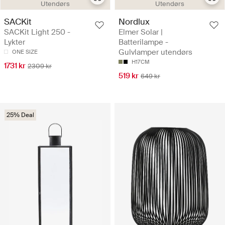
Utendørs
Utendørs
SACKit
Nordlux
SACKit Light 250 -
Elmer Solar |
Lykter
Batterilampe -
Gulvlamper utendørs
ONE SIZE
H17CM
1731 kr
2309 kr
519 kr
649 kr
25% Deal