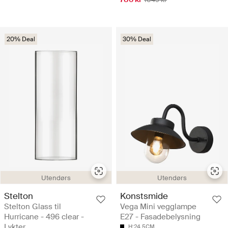
20% Deal
30% Deal
Utendørs
Utendørs
Stelton
Konstsmide
Stelton Glass til
Vega Mini vegglampe
Hurricane - 496 clear -
E27 - Fasadebelysning
Lykter
H:24.5CM