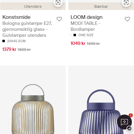
Utendørs
Bærbar
Konstsmide
LOOM design
Bologna gulvlampe E27,
MODI TABLE -
gjennomsiktig glass -
Bordlamper
Gulvlamper utendørs
ONE SIZE
20X45.5CM
1049 kr
1399 kr
1379 kr
1839 kr
1
−