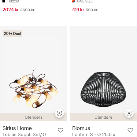
H82CM
ONE SIZE
2024 kr
419 kr
2699 kr
599 kr
20% Deal
Utendørs
Utendørs
Sirius Home
Blomus
Tobias Suppl. Set,10
Lantern S - Ø 25,5 x