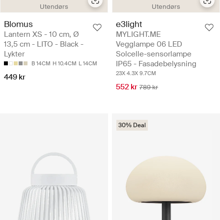
Utendørs
Utendørs
Blomus
e3light
Lantern XS - 10 cm, Ø
MYLIGHT.ME
13,5 cm - LITO - Black -
Vegglampe 06 LED
Lykter
Solcelle-sensorlampe
IP65 - Fasadebelysning
B 14CM
H 10.4CM
L 14CM
23X 4.3X 9.7CM
449 kr
552 kr
789 kr
30% Deal