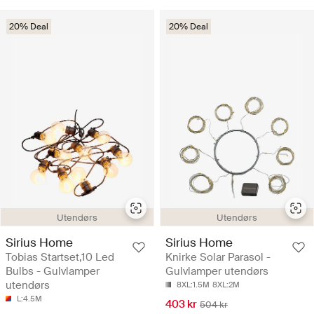
20% Deal
20% Deal
Utendørs
Utendørs
Sirius Home
Sirius Home
Tobias Startset,10 Led
Knirke Solar Parasol -
Bulbs - Gulvlamper
Gulvlamper utendørs
utendørs
8XL:1.5M
8XL:2M
L:4.5M
403 kr
504 kr