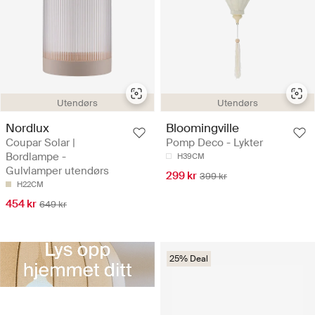
Utendørs
Utendørs
Nordlux
Bloomingville
Coupar Solar |
Pomp Deco - Lykter
Bordlampe -
H39CM
Gulvlamper utendørs
299 kr
399 kr
H22CM
454 kr
649 kr
25% Deal