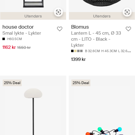
Utendørs
Utendørs
house doctor
Blomus
Smal lykte - Lykter
Lantern L - 45 cm, Ø 33
cm - LITO - Black -
H60.5CM
Lykter
1162 kr
1550 kr
B 32.6CM
H 45.3CM
L 32.6CM
1399 kr
25% Deal
25% Deal