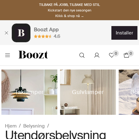
TILBAKE PÅ JOBB, TILBAKE MED STIL
Kickstart den nye sesongen
Klikk & shop nå →
Boozt App
installer
4.6
0
0
Taklamper
Gulvlamper
Bo
Hjem
Belysning
Utendørsbelysning