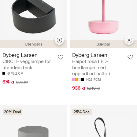
Utendørs
Bærbar
Dyberg Larsen
Dyberg Larsen
CIRCLE vegglampe for
Haipot rosa LED-
utendørs bruk
bordlampe med
oppladbart batteri
Ø 15.2 CM
H25.7CM
674 kr
899 kr
936 kr
1249 kr
20% Deal
25% Deal