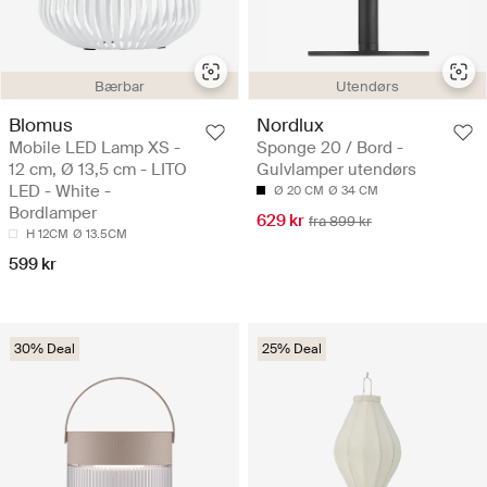
Bærbar
Utendørs
Blomus
Nordlux
Mobile LED Lamp XS -
Sponge 20 / Bord -
12 cm, Ø 13,5 cm - LITO
Gulvlamper utendørs
LED - White -
Ø 20 CM
Ø 34 CM
Bordlamper
629 kr
fra 899 kr
H 12CM
Ø 13.5CM
599 kr
30% Deal
25% Deal