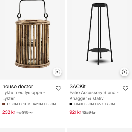
house doctor
SACKit
Lykte med lys oppe -
Patio Accessory Stand -
Lykter
Knagger & stativ
H18CM
H32CM
H42CM
H65CM
Ø14XH65CM
Ø22XH38CM
232 kr
921 kr
fra 310 kr
1229 kr