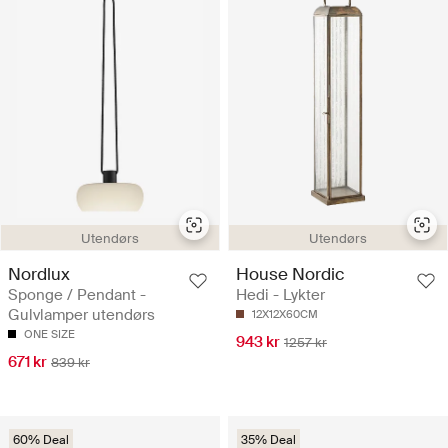
Utendørs
Utendørs
Nordlux
House Nordic
Sponge / Pendant -
Hedi - Lykter
Gulvlamper utendørs
12X12X60CM
ONE SIZE
943 kr
1257 kr
671 kr
839 kr
60% Deal
35% Deal