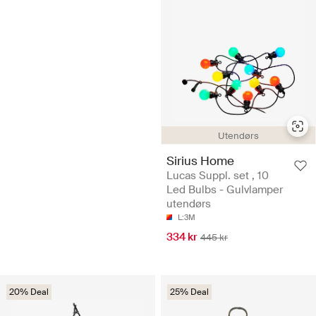
Utendørs
Sirius Home
Lucas Suppl. set , 10
Led Bulbs - Gulvlamper
utendørs
L:3M
334 kr
445 kr
20% Deal
25% Deal