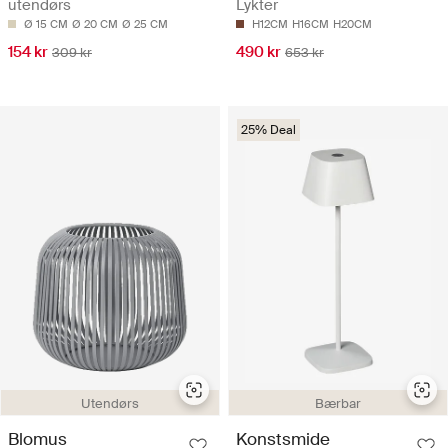
utendørs
Lykter
Ø 15 CM
Ø 20 CM
Ø 25 CM
H12CM
H16CM
H20CM
154 kr
490 kr
309 kr
653 kr
25% Deal
Utendørs
Bærbar
Blomus
Konstsmide