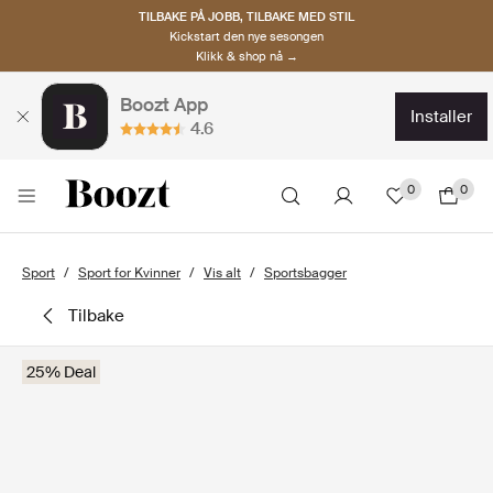
TILBAKE PÅ JOBB, TILBAKE MED STIL
Kickstart den nye sesongen
Klikk & shop nå →
Boozt App
installer
4.6
0
0
Sport
Sport for Kvinner
Vis alt
Sportsbagger
tilbake
25% Deal