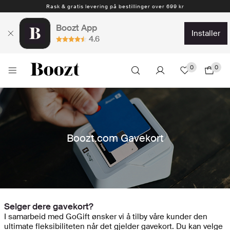
Rask & gratis levering på bestillinger over 699 kr
Boozt App
installer
4.6
0
0
Boozt.com Gavekort
Selger dere gavekort?
I samarbeid med GoGift ønsker vi å tilby våre kunder den
ultimate fleksibiliteten når det gjelder gavekort. Du kan velge