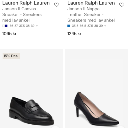
Lauren Ralph Lauren
Lauren Ralph Lauren
Janson II Canvas
Janson II Nappa
Sneaker - Sneakers
Leather Sneaker -
med lav ankel
Sneakers med lav ankel
36
37
37.5
38
39
35.5
36.5
37.5
38
39
1095 kr
1245 kr
15% Deal