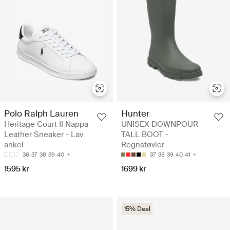
Polo Ralph Lauren
Hunter
Heritage Court II Nappa
UNISEX DOWNPOUR
Leather Sneaker - Lav
TALL BOOT -
ankel
Regnstøvler
36
37
38
39
40
37
38
39
40
41
1595 kr
1699 kr
15% Deal