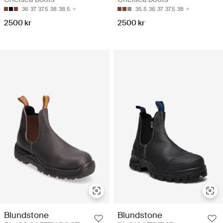
36
37
37.5
38
38.5
35.5
36
37
37.5
38
2500 kr
2500 kr
Blundstone
Blundstone