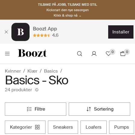
TILBAKE PÅ JOBB, TILBAKE MED STIL
Kickstart den nye sesongen
Klikk & shop nå →
Boozt App
installer
4.6
0
0
Kvinner
Klær
Basics
Basics - Sko
24 produkter
filtre
sortering
kategorier
sneakers
loafers
pumps