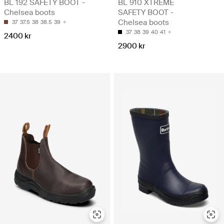
BL 192 SAFETY BOOT -
BL 910 XTREME
Chelsea boots
SAFETY BOOT -
Chelsea boots
37
37.5
38
38.5
39
37
38
39
40
41
2400 kr
2900 kr