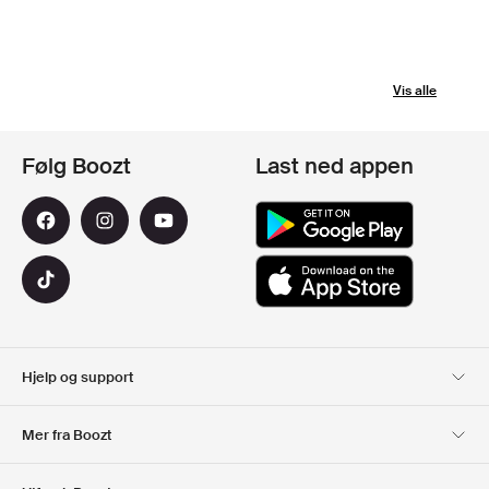
Vis alle
Følg Boozt
Last ned appen
Hjelp og support
Kundeservice
Levering
Mer fra Boozt
Returer
Betaling
Om Oss
Offisiell Boozt rabattkode