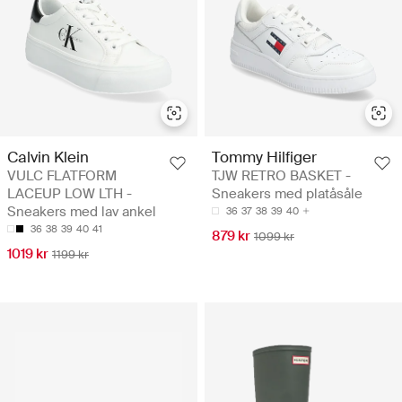
Calvin Klein
Tommy Hilfiger
VULC FLATFORM
TJW RETRO BASKET -
LACEUP LOW LTH -
Sneakers med platåsåle
Sneakers med lav ankel
36
37
38
39
40
36
38
39
40
41
879 kr
1099 kr
1019 kr
1199 kr