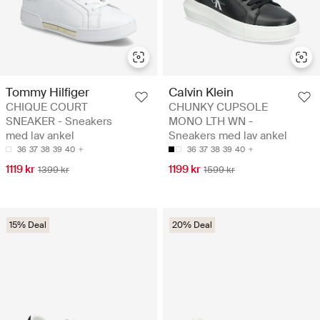
Tommy Hilfiger
Calvin Klein
CHIQUE COURT
CHUNKY CUPSOLE
SNEAKER - Sneakers
MONO LTH WN -
med lav ankel
Sneakers med lav ankel
36
37
38
39
40
36
37
38
39
40
1119 kr
1199 kr
1399 kr
1599 kr
15% Deal
20% Deal