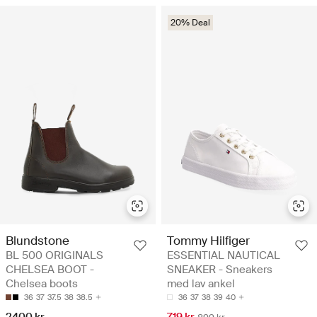
20% Deal
Blundstone
Tommy Hilfiger
BL 500 ORIGINALS
ESSENTIAL NAUTICAL
CHELSEA BOOT -
SNEAKER - Sneakers
Chelsea boots
med lav ankel
36
37
37.5
38
38.5
36
37
38
39
40
2400 kr
719 kr