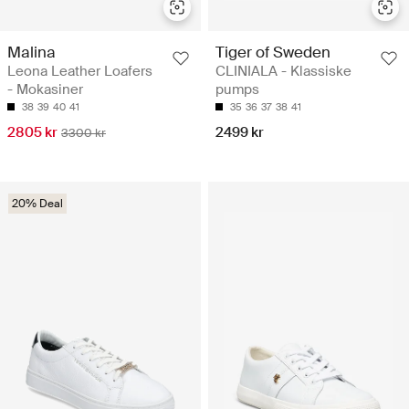
Malina
Tiger of Sweden
Leona Leather Loafers
CLINIALA - Klassiske
- Mokasiner
pumps
38
39
40
41
35
36
37
38
41
2805 kr
2499 kr
3300 kr
20% Deal