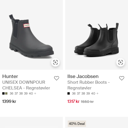
Hunter
Ilse Jacobsen
UNISEX DOWNPOUR
Short Rubber Boots -
CHELSEA - Regnstøvler
Regnstøvler
36
37
38
39
40
36
37
38
39
40
1399 kr
1317 kr
1550 kr
40% Deal