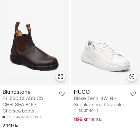
Blundstone
HUGO
BL 550 CLASSICS
Blake_Tenn_ltW_N -
CHELSEA BOOT -
Sneakers med lav ankel
Chelsea boots
36
37
40
41
35.5
36
37
37.5
38
1199 kr
1999 kr
2449 kr